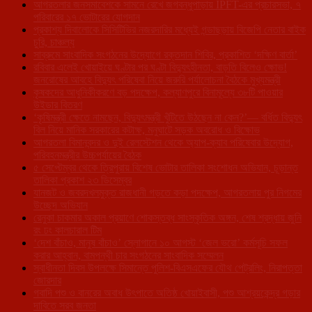
আগরতলার জনসমাবেশকে সামনে রেখে জগবন্ধুপাড়ায় IPFT-এর প্রচারসভা, ৭
পরিবারের ১৭ ভোটারের যোগদান
প্রকাশ্য দিবালোকে সিসিটিভির নজরদারির মধ্যেই গন্ডাছড়ায় বিজেপি নেতার বাইক
চুরি, চাঞ্চল্য
সাব্রুমে সাংবাদিক সংগঠনের উদ্যোগে রক্তদান শিবির, প্রকাশিত ‘দক্ষিণ বার্তা’
রবিবার এলেই খোয়াইয়ে ঘণ্টার পর ঘণ্টা বিদ্যুৎহীনতা, বাড়তি বিলেও ক্ষোভ!
জনরোষের আবহে বিদ্যুৎ পরিষেবা নিয়ে জরুরি পর্যালোচনা বৈঠকে মুখ্যমন্ত্রী
কৃষকদের আধুনিকীকরণে বড় পদক্ষেপ, কল্যাণপুরে বিনামূল্যে ৩৮টি পাওয়ার
উইডার বিতরণ
‘কৃষিমন্ত্রী ক্ষেতে নামছেন, বিদ্যুৎমন্ত্রী খুঁটিতে উঠছেন না কেন?’— বর্ধিত বিদ্যুৎ
বিল নিয়ে মানিক সরকারের কটাক্ষ, মনুঘাটে সড়ক অবরোধ ও বিক্ষোভ
আগরতলা বিমানবন্দর ও দুই রেলস্টেশন থেকে অ্যাপ-ক্যাব পরিষেবার উদ্যোগ,
পরিবহনমন্ত্রীর উচ্চপর্যায়ের বৈঠক
৫ সেপ্টেম্বর থেকে ত্রিপুরায় বিশেষ ভোটার তালিকা সংশোধন অভিযান, চূড়ান্ত
তালিকা প্রকাশ ২৩ ডিসেম্বর
যানজট ও জবরদখলমুক্ত রাজধানী গড়তে কড়া পদক্ষেপ, আগরতলায় পুর নিগমের
উচ্ছেদ অভিযান
রেনুকা চাকমার অকাল প্রয়াণে শোকস্তব্ধ সাংস্কৃতিক অঙ্গন, শেষ শ্রদ্ধায় জুনি
রং ঢং কালচারাল টিম
‘দেশ বাঁচাও, মানুষ বাঁচাও’ স্লোগানে ১০ আগস্ট ‘জেল ভরো’ কর্মসূচি সফল
করার আহ্বান, বামপন্থী চার সংগঠনের সাংবাদিক সম্মেলন
স্বাধীনতা দিবস উপলক্ষে সিমান্তে পুলিশ-বিএসএফের যৌথ পেট্রলিং, নিরাপত্তা
জোরদার
গবাদি পশু ও বানরের অবাধ উৎপাতে অতিষ্ঠ খোয়াইবাসী, পশু আশ্রয়কেন্দ্র গড়ার
দাবিতে সরব জনতা