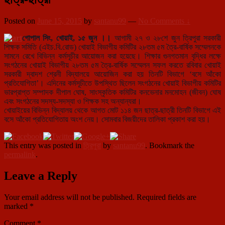
Posted on
June 15, 2015
by
santanu99
—
No Comments ↓
গোপাল সিং, খোয়াই, ১৫ জুন ।।
আগামী ২৭ ও ২৮শে জুন ত্রিপুরা সরকারী
শিক্ষক সমিতি (এইচ.বি.রোড) খোয়াই বিভাগীয় কমিটির ২৮তম ৫ম ত্রৈ-বার্ষিক সম্মেলনকে
সামনে রেখে বিভিন্ন কর্মসূচীর আয়োজন করা হয়েছে। শিক্ষার গুনগতমান বৃদ্ধির লক্ষে
সংগঠনের খোয়াই বিভাগীয় ২৮তম ৫ম ত্রৈ-বার্ষিক সম্মেলন সফল করতে রবিবার খোয়াই
সরকারী দ্বাদশ শ্রেনী বিদ্যালয়ে আয়োজিন করা হয় তিনটি বিভাগে ‘বসে আঁকো
প্রতিযোগিতা’। এদিনের কর্মসূচীতে উপস্থিত ছিলেন সংগঠনের খোয়াই বিভাগীয় কমিটির
ভারপ্রাপ্ত সম্পাদক দীপাল ঘোষ, সাংস্কৃতিক কমিটির কনভেনার মনমোহন (জীবন) ঘোষ
এবং সংগঠনের সদস্য-সদস্যা ও শিক্ষক সহ অন্যান্যরা।
খোয়াইয়ের বিভিন্ন বিদ্যালয় থেকে আগত মোট ১১৪ জন ছাত্র-ছাত্রী তিনটি বিভাগে এই
বসে আঁকো প্রতিযোগিতায় অংশ নেয়। সোমবার বিজয়ীদের তালিকা প্রকাশ করা হয়।
This entry was posted in
ত্রিপুরা
by
santanu99
. Bookmark the
permalink
.
Leave a Reply
Your email address will not be published.
Required fields are
marked
*
Comment
*