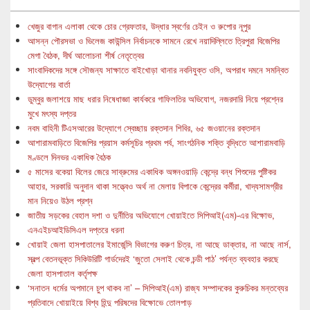
খেজুর বাগান এলাকা থেকে চোর গ্রেফতার, উদ্ধার স্বর্ণের চেইন ও রুপোর নূপুর
আসন্ন পৌরসভা ও ভিলেজ কাউন্সিল নির্বাচনকে সামনে রেখে নয়াদিল্লিতে ত্রিপুরা বিজেপির
মেগা বৈঠক, দীর্ঘ আলোচনা শীর্ষ নেতৃত্বের
সাংবাদিকদের সঙ্গে সৌজন্য সাক্ষাতে বাইখোড়া থানার নবনিযুক্ত ওসি, অপরাধ দমনে সমন্বিত
উদ্যোগের বার্তা
ডুম্বুর জলাশয়ে মাছ ধরার নিষেধাজ্ঞা কার্যকরে গাফিলতির অভিযোগ, নজরদারি নিয়ে প্রশ্নের
মুখে মৎস্য দপ্তর
নবম বাহিনী টিএসআরের উদ্যোগে স্বেচ্ছায় রক্তদান শিবির, ৬৫ জওয়ানের রক্তদান
আশারামবাড়িতে বিজেপির প্রয়াস কর্মসূচির প্রথম পর্ব, সাংগঠনিক শক্তি বৃদ্ধিতে আশারামবাড়ি
মণ্ডলে দিনভর একাধিক বৈঠক
৫ মাসের বকেয়া বিলের জেরে সাব্রুমের একাধিক অঙ্গনওয়াড়ি কেন্দ্রে বন্ধ শিশুদের পুষ্টিকর
আহার, সরকারি অনুদান থাকা সত্ত্বেও অর্থ না মেলায় বিপাকে কেন্দ্রের কর্মীরা, খাদ্যসামগ্রীর
মান নিয়েও উঠল প্রশ্ন
জাতীয় সড়কের বেহাল দশা ও দুর্নীতির অভিযোগে খোয়াইতে সিপিআই(এম)-এর বিক্ষোভ,
এনএইচআইডিসিএল দপ্তরে ধরনা
খোয়াই জেলা হাসপাতালের ইমার্জেন্সি বিভাগের করুণ চিত্র, না আছে ডাক্তার, না আছে নার্স,
স্বল্প বেতনভূক্ত সিকিউরিটি গার্ডদেরই ‘জুতো সেলাই থেকে চন্ডী পাঠ’ পর্যন্ত ব্যবহার করছে
জেলা হাসপাতাল কর্তৃপক্ষ
‘সনাতন ধর্মের অপমানে চুপ থাকব না’ – সিপিআই(এম) রাজ্য সম্পাদকের কুরুচিকর মন্তব্যের
প্রতিবাদে খোয়াইয়ে বিশ্ব হিন্দু পরিষদের বিক্ষোভে তোলপাড়