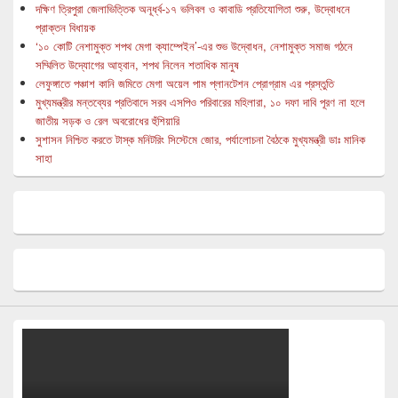
দক্ষিণ ত্রিপুরা জেলাভিত্তিক অনূর্ধ্ব-১৭ ভলিবল ও কাবাডি প্রতিযোগিতা শুরু, উদ্বোধনে
প্রাক্তন বিধায়ক
‘১০ কোটি নেশামুক্ত শপথ মেগা ক্যাম্পেইন’-এর শুভ উদ্বোধন, নেশামুক্ত সমাজ গঠনে
সম্মিলিত উদ্যোগের আহ্বান, শপথ নিলেন শতাধিক মানুষ
লেফুঙ্গাতে পঞ্চাশ কানি জমিতে মেগা অয়েল পাম প্লানটেশন প্রোগ্রাম এর প্রস্তুতি
মুখ্যমন্ত্রীর মন্তব্যের প্রতিবাদে সরব এসপিও পরিবারের মহিলারা, ১০ দফা দাবি পূরণ না হলে
জাতীয় সড়ক ও রেল অবরোধের হুঁশিয়ারি
সুশাসন নিশ্চিত করতে টাস্ক মনিটরিং সিস্টেমে জোর, পর্যালোচনা বৈঠকে মুখ্যমন্ত্রী ডাঃ মানিক
সাহা