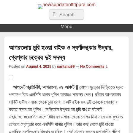
newsupdateoftripura.com
The one & only exceptional Bengali Version online news & infotainment portal
Search
Search
in Tripura.
for:
Menu
আগরতলায় চুরি হওয়া বাইক ও স্বর্ণালঙ্কার উদ্ধার,
গ্রেপ্তার চক্রের দুই সদস্য
Posted on
August 4, 2025
by
santanu99
—
No Comments ↓
আপডেট প্রতিনিধি, আগরতলা, ০৪ আগস্ট ||
গোপন সূত্রের ভিত্তিতে দ্রুত
পদক্ষেপ নিয়ে এনসিসি থানার পুলিশ আবারও সাফল্য পেল। রবিবার আগরতলার
সার্কিট হাউস এলাকা থেকে চুরি হওয়া একটি বাইক সহ দুই চোরকে গ্রেপ্তার
করতে সক্ষম হয় পুলিশ। অভিযানে উদ্ধার হয় চুরি যাওয়া বাইকটি।
এছাড়াও, কয়েকদিন আগে বিটার বন এলাকা থেকে সেলিম মিয়া নামে এক কুখ্যাত
চোরকে গ্রেপ্তার করে এনসিসি থানার পুলিশ। তার কাছ থেকে চুরি যাওয়া
একাধিক স্বর্ণালঙ্কার উদ্ধার হয়েছিল। সেই মামলার তদন্ত চলাকালীন পুলিশ