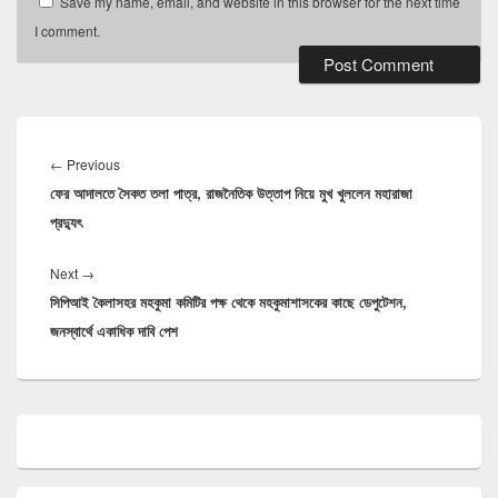
Save my name, email, and website in this browser for the next time
I comment.
Post
navigation
←
Previous
Previous
ফের আদালতে সৈকত তলা পাত্র, রাজনৈতিক উত্তাপ নিয়ে মুখ খুললেন মহারাজা
post:
প্রদ্যুৎ
Next
→
Next
সিপিআই কৈলাসহর মহকুমা কমিটির পক্ষ থেকে মহকুমাশাসকের কাছে ডেপুটেশন,
post:
জনস্বার্থে একাধিক দাবি পেশ
Primary
Sidebar
Widget
Area