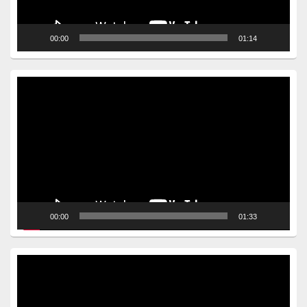
00:00
01:14
Video
Player
00:00
01:33
Video
Player