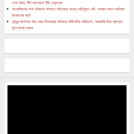
মেগা বৈঠক, দীর্ঘ আলোচনা শীর্ষ নেতৃত্বের
সাংবাদিকদের সঙ্গে সৌজন্য সাক্ষাতে বাইখোড়া থানার নবনিযুক্ত ওসি, অপরাধ দমনে সমন্বিত
উদ্যোগের বার্তা
ডুম্বুর জলাশয়ে মাছ ধরার নিষেধাজ্ঞা কার্যকরে গাফিলতির অভিযোগ, নজরদারি নিয়ে প্রশ্নের
মুখে মৎস্য দপ্তর
Video
Player