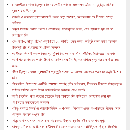
৫ সেপ্টেম্বর থেকে ত্রিপুরায় বিশেষ ভোটার তালিকা সংশোধন অভিযান, চূড়ান্ত তালিকা
প্রকাশ ২৩ ডিসেম্বর
যানজট ও জবরদখলমুক্ত রাজধানী গড়তে কড়া পদক্ষেপ, আগরতলায় পুর নিগমের উচ্ছেদ
অভিযান
রেনুকা চাকমার অকাল প্রয়াণে শোকস্তব্ধ সাংস্কৃতিক অঙ্গন, শেষ শ্রদ্ধায় জুনি রং ঢং
কালচারাল টিম
‘দেশ বাঁচাও, মানুষ বাঁচাও’ স্লোগানে ১০ আগস্ট ‘জেল ভরো’ কর্মসূচি সফল করার আহ্বান,
বামপন্থী চার সংগঠনের সাংবাদিক সম্মেলন
স্বাধীনতা দিবস উপলক্ষে সিমান্তে পুলিশ-বিএসএফের যৌথ পেট্রলিং, নিরাপত্তা জোরদার
গবাদি পশু ও বানরের অবাধ উৎপাতে অতিষ্ঠ খোয়াইবাসী, পশু আশ্রয়কেন্দ্র গড়ার দাবিতে সরব
জনতা
দক্ষিণ ত্রিপুরা জেলায় প্রশাসনিক প্রস্তুতি বৈঠক: ১২ আগস্ট আসছেন পঞ্চায়েত মন্ত্রী কিশোর
বর্মণ
গৌরাঙ্গটিলা বিদ্যালয়ে এলপিজি গ্যাসের পাসবই চুরির অভিযোগ, শিক্ষকের বিরুদ্ধে দৃষ্টান্তমূলক
শাস্তির দাবিতে জেলা শিক্ষা আধিকারিকের দ্বারস্থ এসএফআই
স্বামী নিখোঁজ, সাত বছরের মেয়েকে নিয়ে অসহায় দিন কাটাচ্ছেন কলাছড়ার রুমা দাস,
প্রশাসনের হস্তক্ষেপের আবেদন
থাইবুং বাজারে বিজেপির প্রতিবাদ মিছিল ও পথসভা, সিপিআইএমের অপপ্রচারের বিরুদ্ধে সরব
প্রাক্তন বিধায়ক শঙ্কর রায়
খেজুর বাগান এলাকা থেকে চোর গ্রেফতার, উদ্ধার স্বর্ণের চেইন ও রুপোর নূপুর
আসন্ন পৌরসভা ও ভিলেজ কাউন্সিল নির্বাচনকে সামনে রেখে নয়াদিল্লিতে ত্রিপুরা বিজেপির