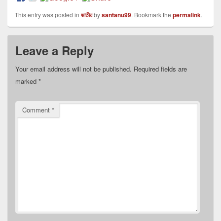
This entry was posted in
জাতীয়
by
santanu99
. Bookmark the
permalink
.
Leave a Reply
Your email address will not be published.
Required fields are
marked
*
Comment
*