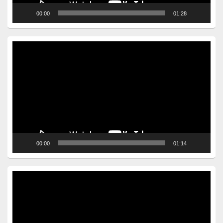
00:00
01:28
Video
Player
00:00
01:14
Video
Player