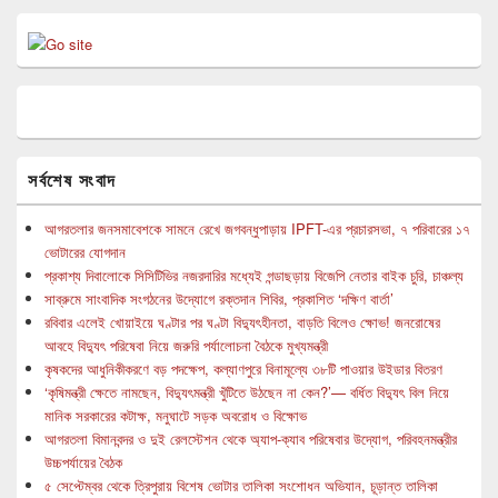
সর্বশেষ সংবাদ
আগরতলার জনসমাবেশকে সামনে রেখে জগবন্ধুপাড়ায় IPFT-এর প্রচারসভা, ৭ পরিবারের ১৭
ভোটারের যোগদান
প্রকাশ্য দিবালোকে সিসিটিভির নজরদারির মধ্যেই গন্ডাছড়ায় বিজেপি নেতার বাইক চুরি, চাঞ্চল্য
সাব্রুমে সাংবাদিক সংগঠনের উদ্যোগে রক্তদান শিবির, প্রকাশিত ‘দক্ষিণ বার্তা’
রবিবার এলেই খোয়াইয়ে ঘণ্টার পর ঘণ্টা বিদ্যুৎহীনতা, বাড়তি বিলেও ক্ষোভ! জনরোষের
আবহে বিদ্যুৎ পরিষেবা নিয়ে জরুরি পর্যালোচনা বৈঠকে মুখ্যমন্ত্রী
কৃষকদের আধুনিকীকরণে বড় পদক্ষেপ, কল্যাণপুরে বিনামূল্যে ৩৮টি পাওয়ার উইডার বিতরণ
‘কৃষিমন্ত্রী ক্ষেতে নামছেন, বিদ্যুৎমন্ত্রী খুঁটিতে উঠছেন না কেন?’— বর্ধিত বিদ্যুৎ বিল নিয়ে
মানিক সরকারের কটাক্ষ, মনুঘাটে সড়ক অবরোধ ও বিক্ষোভ
আগরতলা বিমানবন্দর ও দুই রেলস্টেশন থেকে অ্যাপ-ক্যাব পরিষেবার উদ্যোগ, পরিবহনমন্ত্রীর
উচ্চপর্যায়ের বৈঠক
৫ সেপ্টেম্বর থেকে ত্রিপুরায় বিশেষ ভোটার তালিকা সংশোধন অভিযান, চূড়ান্ত তালিকা