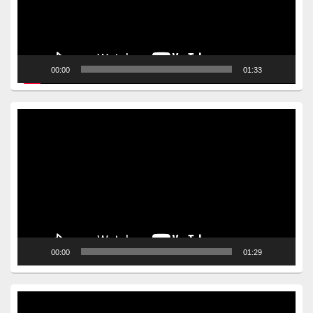
00:00
01:33
Video
Player
00:00
01:29
Video
Player