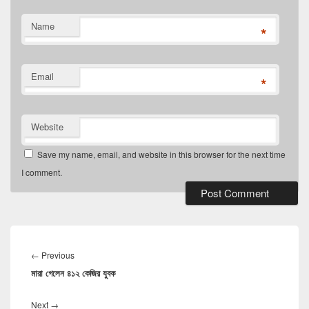
Name
*
Email
*
Website
Save my name, email, and website in this browser for the next time
I comment.
Post
navigation
Previous
←
Previous
মারা গেলেন ৪১২ কেজির যুবক
post:
Next
Next
→