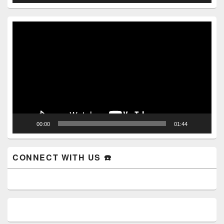
Video
Player
00:00
01:44
CONNECT WITH US ☎️