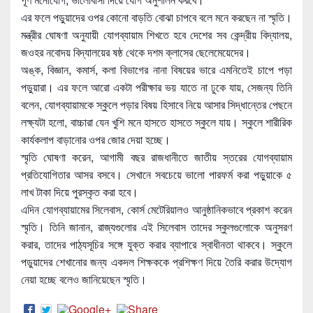
এর ফলে পড়ুয়াদের ওপর কোনো বাড়তি বোঝা চাপবে বলে মনে করছেন না স্মৃতি।
মন্ত্রীর ঘোষণা অনুযায়ী যোগব্যায়াম শিখতে হবে দেশের সব কেন্দ্রীয় বিদ্যালয়,
জওহর নবোদয় বিদ্যালয়ের ষষ্ঠ থেকে দশম ক্লাসের ছেলেমেয়েদের।
অঙ্ক, বিজ্ঞান, কমার্স, কলা বিভাগের নানা বিষয়ের ভারে এমনিতেই চাপে পড়া
পড়ুয়ারা। এর ফলে আরো একটা পরীক্ষার ভয় যাতে না ঢুকে যায়, সেজন্য তিনি
বলেন, যোগব্যায়ামকে স্কুলে পড়ার বিষয় হিসাবে নিয়ে আসার সিদ্ধান্তের পেছনে
লক্ষ্যটা হলো, বাচ্চারা যেন খুশি মনে হাসতে হাসতে স্কুলে যায়। স্কুলে শারীরিক
কার্যকলাপ বাড়ানোর ওপর জোর দেয়া হচ্ছে।
স্মৃতি ঘোষণা করেন, আগামী বছর রাজধানীতে জাতীয় স্তরের যোগব্যায়াম
প্রতিযোগিতার আসর বসবে। সেখানে সবচেয়ে ভালো পারফর্ম করা পড়ুয়াকে ৫
লাখ টাকা দিয়ে পুরস্কৃত করা হবে।
এদিন যোগব্যায়ামের সিলেবাস, কোর্স মেটেরিয়ালও আনুষ্ঠানিকভাবে প্রকাশ করেন
স্মৃতি। তিনি জানান, রাজ্যগুলোর এই সিলেবাস তাদের স্কুলগুলোকে অনুসরণ
করার, তাদের পাঠ্যসূচির সঙ্গে যুক্ত করার ব্যাপারে স্বাধীনতা থাকবে। স্কুলে
পড়ুয়াদের শেখানোর জন্য একদল শিক্ষককে প্রশিক্ষণ দিয়ে তৈরি করার উদ্যোগ
নেয়া হচ্ছে বলেও জানিয়েছেন স্মৃতি।