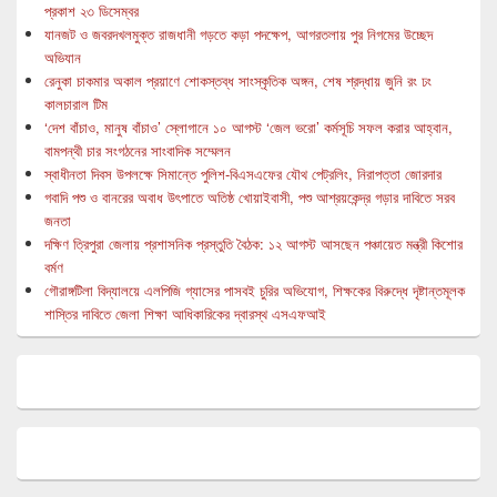
প্রকাশ ২৩ ডিসেম্বর
যানজট ও জবরদখলমুক্ত রাজধানী গড়তে কড়া পদক্ষেপ, আগরতলায় পুর নিগমের উচ্ছেদ
অভিযান
রেনুকা চাকমার অকাল প্রয়াণে শোকস্তব্ধ সাংস্কৃতিক অঙ্গন, শেষ শ্রদ্ধায় জুনি রং ঢং
কালচারাল টিম
‘দেশ বাঁচাও, মানুষ বাঁচাও’ স্লোগানে ১০ আগস্ট ‘জেল ভরো’ কর্মসূচি সফল করার আহ্বান,
বামপন্থী চার সংগঠনের সাংবাদিক সম্মেলন
স্বাধীনতা দিবস উপলক্ষে সিমান্তে পুলিশ-বিএসএফের যৌথ পেট্রলিং, নিরাপত্তা জোরদার
গবাদি পশু ও বানরের অবাধ উৎপাতে অতিষ্ঠ খোয়াইবাসী, পশু আশ্রয়কেন্দ্র গড়ার দাবিতে সরব
জনতা
দক্ষিণ ত্রিপুরা জেলায় প্রশাসনিক প্রস্তুতি বৈঠক: ১২ আগস্ট আসছেন পঞ্চায়েত মন্ত্রী কিশোর
বর্মণ
গৌরাঙ্গটিলা বিদ্যালয়ে এলপিজি গ্যাসের পাসবই চুরির অভিযোগ, শিক্ষকের বিরুদ্ধে দৃষ্টান্তমূলক
শাস্তির দাবিতে জেলা শিক্ষা আধিকারিকের দ্বারস্থ এসএফআই