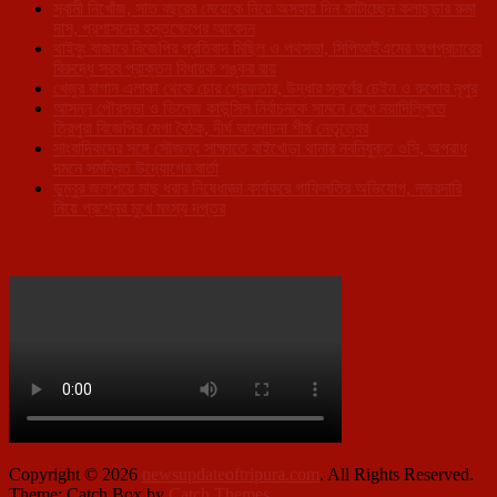
স্বামী নিখোঁজ, সাত বছরের মেয়েকে নিয়ে অসহায় দিন কাটাচ্ছেন কলাছড়ার রুমা
দাস, প্রশাসনের হস্তক্ষেপের আবেদন
থাইবুং বাজারে বিজেপির প্রতিবাদ মিছিল ও পথসভা, সিপিআইএমের অপপ্রচারের
বিরুদ্ধে সরব প্রাক্তন বিধায়ক শঙ্কর রায়
খেজুর বাগান এলাকা থেকে চোর গ্রেফতার, উদ্ধার স্বর্ণের চেইন ও রুপোর নূপুর
আসন্ন পৌরসভা ও ভিলেজ কাউন্সিল নির্বাচনকে সামনে রেখে নয়াদিল্লিতে
ত্রিপুরা বিজেপির মেগা বৈঠক, দীর্ঘ আলোচনা শীর্ষ নেতৃত্বের
সাংবাদিকদের সঙ্গে সৌজন্য সাক্ষাতে বাইখোড়া থানার নবনিযুক্ত ওসি, অপরাধ
দমনে সমন্বিত উদ্যোগের বার্তা
ডুম্বুর জলাশয়ে মাছ ধরার নিষেধাজ্ঞা কার্যকরে গাফিলতির অভিযোগ, নজরদারি
নিয়ে প্রশ্নের মুখে মৎস্য দপ্তর
Copyright © 2026
newsupdateoftripura.com
. All Rights Reserved.
Theme: Catch Box by
Catch Themes