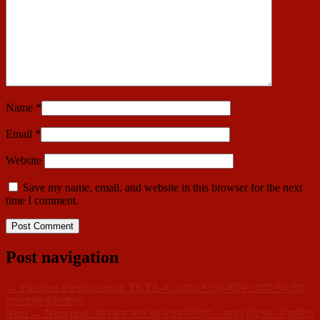
Name
*
Email
*
Website
Save my name, email, and website in this browser for the next
time I comment.
Post navigation
←
Previous
Previous post:
TGTA-র ২৮তম ৫ম ত্রৈ-বার্ষিক খোয়াই বিভাগীয়
সম্মেলনের পরিসমাপ্তি
Next
→
Next post:
বর্ষার জমা জলে পথ চলায় বিপত্তি – ফায়ার ব্রিগেড চৌমুহনীতে