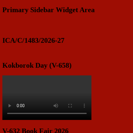
Primary Sidebar Widget Area
ICA/C/1483/2026-27
Kokborok Day (V-658)
V-632 Book Fair 2026