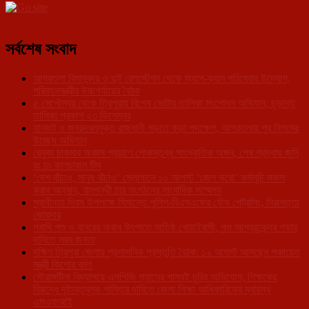
সর্বশেষ সংবাদ
আগরতলা বিমানবন্দর ও দুই রেলস্টেশন থেকে অ্যাপ-ক্যাব পরিষেবার উদ্যোগ,
পরিবহনমন্ত্রীর উচ্চপর্যায়ের বৈঠক
৫ সেপ্টেম্বর থেকে ত্রিপুরায় বিশেষ ভোটার তালিকা সংশোধন অভিযান, চূড়ান্ত
তালিকা প্রকাশ ২৩ ডিসেম্বর
যানজট ও জবরদখলমুক্ত রাজধানী গড়তে কড়া পদক্ষেপ, আগরতলায় পুর নিগমের
উচ্ছেদ অভিযান
রেনুকা চাকমার অকাল প্রয়াণে শোকস্তব্ধ সাংস্কৃতিক অঙ্গন, শেষ শ্রদ্ধায় জুনি
রং ঢং কালচারাল টিম
‘দেশ বাঁচাও, মানুষ বাঁচাও’ স্লোগানে ১০ আগস্ট ‘জেল ভরো’ কর্মসূচি সফল
করার আহ্বান, বামপন্থী চার সংগঠনের সাংবাদিক সম্মেলন
স্বাধীনতা দিবস উপলক্ষে সিমান্তে পুলিশ-বিএসএফের যৌথ পেট্রলিং, নিরাপত্তা
জোরদার
গবাদি পশু ও বানরের অবাধ উৎপাতে অতিষ্ঠ খোয়াইবাসী, পশু আশ্রয়কেন্দ্র গড়ার
দাবিতে সরব জনতা
দক্ষিণ ত্রিপুরা জেলায় প্রশাসনিক প্রস্তুতি বৈঠক: ১২ আগস্ট আসছেন পঞ্চায়েত
মন্ত্রী কিশোর বর্মণ
গৌরাঙ্গটিলা বিদ্যালয়ে এলপিজি গ্যাসের পাসবই চুরির অভিযোগ, শিক্ষকের
বিরুদ্ধে দৃষ্টান্তমূলক শাস্তির দাবিতে জেলা শিক্ষা আধিকারিকের দ্বারস্থ
এসএফআই