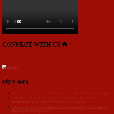
CONNECT WITH US ☎️
সর্বশেষ সংবাদ
খেজুর বাগান এলাকা থেকে চোর গ্রেফতার, উদ্ধার স্বর্ণের চেইন ও রুপোর নূপুর
আসন্ন পৌরসভা ও ভিলেজ কাউন্সিল নির্বাচনকে সামনে রেখে নয়াদিল্লিতে
ত্রিপুরা বিজেপির মেগা বৈঠক, দীর্ঘ আলোচনা শীর্ষ নেতৃত্বের
সাংবাদিকদের সঙ্গে সৌজন্য সাক্ষাতে বাইখোড়া থানার নবনিযুক্ত ওসি, অপরাধ
দমনে সমন্বিত উদ্যোগের বার্তা