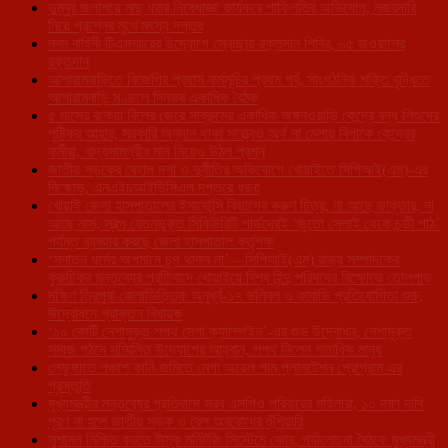
ডুম্বুর জলাশয়ে মাছ ধরার নিষেধাজ্ঞা কার্যকরে গাফিলতির অভিযোগ, নজরদারি
নিয়ে প্রশ্নের মুখে মৎস্য দপ্তর
নবম বাহিনী টিএসআরের উদ্যোগে স্বেচ্ছায় রক্তদান শিবির, ৬৫ জওয়ানের
রক্তদান
আশারামবাড়িতে বিজেপির প্রয়াস কর্মসূচির প্রথম পর্ব, সাংগঠনিক শক্তি বৃদ্ধিতে
আশারামবাড়ি মণ্ডলে দিনভর একাধিক বৈঠক
৫ মাসের বকেয়া বিলের জেরে সাব্রুমের একাধিক অঙ্গনওয়াড়ি কেন্দ্রে বন্ধ শিশুদের
পুষ্টিকর আহার, সরকারি অনুদান থাকা সত্ত্বেও অর্থ না মেলায় বিপাকে কেন্দ্রের
কর্মীরা, খাদ্যসামগ্রীর মান নিয়েও উঠল প্রশ্ন
জাতীয় সড়কের বেহাল দশা ও দুর্নীতির অভিযোগে খোয়াইতে সিপিআই(এম)-এর
বিক্ষোভ, এনএইচআইডিসিএল দপ্তরে ধরনা
খোয়াই জেলা হাসপাতালের ইমার্জেন্সি বিভাগের করুণ চিত্র, না আছে ডাক্তার, না
আছে নার্স, স্বল্প বেতনভূক্ত সিকিউরিটি গার্ডদেরই ‘জুতো সেলাই থেকে চন্ডী পাঠ’
পর্যন্ত ব্যবহার করছে জেলা হাসপাতাল কর্তৃপক্ষ
‘সনাতন ধর্মের অপমানে চুপ থাকব না’ – সিপিআই(এম) রাজ্য সম্পাদকের
কুরুচিকর মন্তব্যের প্রতিবাদে খোয়াইয়ে বিশ্ব হিন্দু পরিষদের বিক্ষোভে তোলপাড়
দক্ষিণ ত্রিপুরা জেলাভিত্তিক অনূর্ধ্ব-১৭ ভলিবল ও কাবাডি প্রতিযোগিতা শুরু,
উদ্বোধনে প্রাক্তন বিধায়ক
‘১০ কোটি নেশামুক্ত শপথ মেগা ক্যাম্পেইন’-এর শুভ উদ্বোধন, নেশামুক্ত
সমাজ গঠনে সম্মিলিত উদ্যোগের আহ্বান, শপথ নিলেন শতাধিক মানুষ
লেফুঙ্গাতে পঞ্চাশ কানি জমিতে মেগা অয়েল পাম প্লানটেশন প্রোগ্রাম এর
প্রস্তুতি
মুখ্যমন্ত্রীর মন্তব্যের প্রতিবাদে সরব এসপিও পরিবারের মহিলারা, ১০ দফা দাবি
পূরণ না হলে জাতীয় সড়ক ও রেল অবরোধের হুঁশিয়ারি
সুশাসন নিশ্চিত করতে টাস্ক মনিটরিং সিস্টেমে জোর, পর্যালোচনা বৈঠকে মুখ্যমন্ত্রী