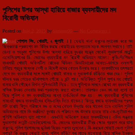
পুলিশের উপর আস্থা হারিয়ে বাজার ব্যবসায়ীদের মদ
বিরোধী অভিযান
Posted on
July 2, 2015
by
santanu99
—
No Comments ↓
গোপাল সিং, খোয়াই, ২ জুলাই ।।
খোয়াই থানা বাবুদের ম্যানেজ করে মদ
বিক্রেতারা প্রকাশ্যে মদ বিক্রি করছে খোয়াইয়ের ব্যস্ততম সড়ক সংলগ্ন স্থানে। তাই
জেলা ও মহকুমা পুলিশের উপর আস্থা হারিয়ে বুধবার সন্ধ্যে থেকেই সুভাষপার্ক মার্চেন্ট
এসোসিয়েশনের ডি. জোনের ব্যবসায়ীরা মদ বিরোধী অভিযানে নামেন। কুড়ি-পঁচশিজন
ব্যবসায়ী খোয়াই অফিসটিলা রোডের বিভিন্ন ডিভাইডারের আনাচে-কানাচে তল্লাশী
চালিয়ে প্রচুর সংখ্যক দেশী ও বিদেশী মদের বোতল উদ্ধার করে। ব্যবসায়ীদের তৎপরতা
দেখে মদ ব্যবসায়ীরা সঙ্গে সঙ্গেই খোয়াই থানায় ও সুভাষপার্ক ফাঁড়িতে খবর দেয়। পুলিশ
ঘটনার খবর পেয়েও ঘটনাস্থলে পৌছে ২ ঘন্টা পর। অতিরিক্ত পুলিশ সুপার সহ খোয়াই
থানার ওসি পৌছেন বিশাল পুলিশবাহিনী নিয়ে। তবে পুলিশকে সামনে রেখেই মদ ব্যবসায়ীরা
মাসিক উৎকচ দেওয়ার কথা প্রকাশ্যে বলতে থাকেন। তারপরও কেন মদ ধরা হলো তা
নিয়ে পুলিশ ও মদ ব্যবসায়ীদের মধ্যে তর্ক-বিতর্ক শুরু হয়। মদ ব্যবসায়ীরা পুলিশের
সামনেই বাজার ব্যবসায়ীদের হম্বি-তম্বি দিতে থাকেন। কিন্তু বাজার ব্যবসায়ীদের প্রশ্ন
যদি তারাই বিপুল পরিমানে মদ ও মদের বোতল উদ্ধার করে থাকেন তবে এতদিন পুলিশ
অভিযানের নামে কি করছিল? বুধবার যে পরিমানে মদ উদ্ধার হয়েছে তার এক-তৃতীয়াংশও
পুলিশি অভিযানে হাত লাগেনা। এমনটাই অভিযোগ বাজার ব্যবসায়ীদের। এদিন সন্ধ্যায়
সুভাষপার্ক মার্চেন্ট এসোসিয়েশনের ডি. জোনের ব্যবসায়ীরা তীব্র ক্ষোভ প্রকাশ করে থানা
বাবুদের, পুলিশ প্রশাসনের ভূমিকা নিয়েও প্রশ্ন তুললেন। কি করছেন খোয়াই জেলা পুলিশ
সুপার? কি করছে খোয়াই থানা, পুলিশ ফাঁড়ি? শুধু মাত্র মাসোহারা নিয়ে মাসিক ইনকাম