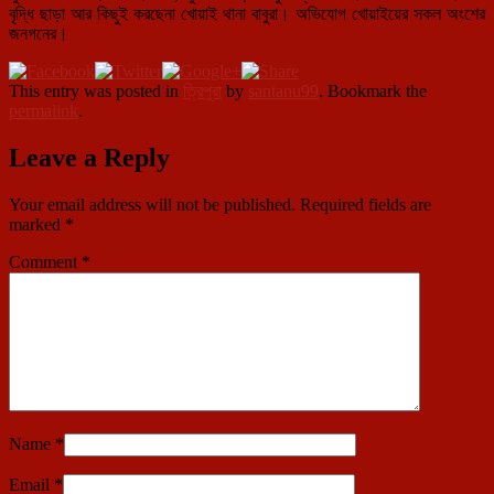
বৃদ্ধি ছাড়া আর কিছুই করছেনা খোয়াই থানা বাবুরা। অভিযোগ খোয়াইয়ের সকল অংশের
জনগনের।
This entry was posted in
ত্রিপুরা
by
santanu99
. Bookmark the
permalink
.
Leave a Reply
Your email address will not be published.
Required fields are
marked
*
Comment
*
Name
*
Email
*