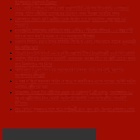
উদ্বোধনে প্রাক্তন বিধায়ক
‘১০ কোটি নেশামুক্ত শপথ মেগা ক্যাম্পেইন’-এর শুভ উদ্বোধন, নেশামুক্ত
সমাজ গঠনে সম্মিলিত উদ্যোগের আহ্বান, শপথ নিলেন শতাধিক মানুষ
লেফুঙ্গাতে পঞ্চাশ কানি জমিতে মেগা অয়েল পাম প্লানটেশন প্রোগ্রাম এর
প্রস্তুতি
মুখ্যমন্ত্রীর মন্তব্যের প্রতিবাদে সরব এসপিও পরিবারের মহিলারা, ১০ দফা দাবি
পূরণ না হলে জাতীয় সড়ক ও রেল অবরোধের হুঁশিয়ারি
সুশাসন নিশ্চিত করতে টাস্ক মনিটরিং সিস্টেমে জোর, পর্যালোচনা বৈঠকে মুখ্যমন্ত্রী
ডাঃ মানিক সাহা
‘বিদ্যুৎ বিল হবে শূন্য!’— নতুন উদ্যোগের ইঙ্গিত বিদ্যুৎমন্ত্রী রতন লাল নাথের
সামান্য বৃষ্টিতেই জলমগ্ন রাজধানী আগরতলা, জলের নিচে বহু গাড়ি-বাইক, দ্রুত
জল নিষ্কাশনে পুর নিগম
অতিরিক্ত বিদ্যুৎ বিল নিয়ে গ্রাহকদের বিক্ষোভ, তদন্তের দাবি, বৃহত্তর
আন্দোলনের হুঁশিয়ারি
৯ দফা দাবিতে মহাকরণ অভিযান ক্ষুদ্র পণ্যবাহী যান চালক সংঘের, সার্কিট হাউজ
এলাকায় পুলিশের বাধা
পাহাড়সম বকেয়া বিল পরিশোধ করছে না গুরুত্বপূর্ণ ৬টি দপ্তর, প্রশাসনকে ১৫
দিনের আল্টিমেটাম দিল খোয়াই প্রাইমারি মার্কেটিং কো-অপারেটিভ সোসাইটি
লিমিটেড
ধান রোপণে কৃষকদের সঙ্গে মাঠে কৃষিমন্ত্রী রতন লাল নাথ, উন্নত চাষাবাদে জোর