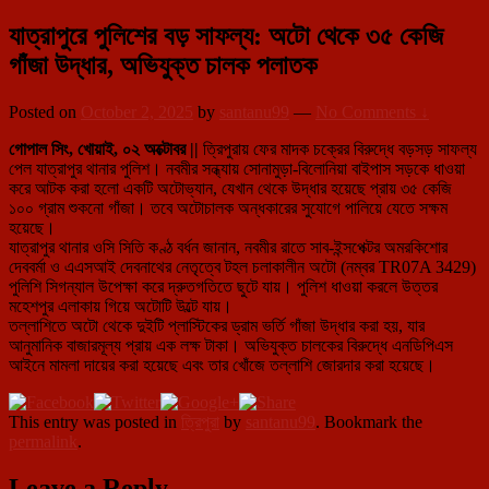
যাত্রাপুরে পুলিশের বড় সাফল্য: অটো থেকে ৩৫ কেজি
গাঁজা উদ্ধার, অভিযুক্ত চালক পলাতক
Posted on
October 2, 2025
by
santanu99
—
No Comments ↓
গোপাল সিং, খোয়াই, ০২ অক্টোবর ||
ত্রিপুরায় ফের মাদক চক্রের বিরুদ্ধে বড়সড় সাফল্য
পেল যাত্রাপুর থানার পুলিশ। নবমীর সন্ধ্যায় সোনামুড়া-বিলোনিয়া বাইপাস সড়কে ধাওয়া
করে আটক করা হলো একটি অটোভ্যান, যেখান থেকে উদ্ধার হয়েছে প্রায় ৩৫ কেজি
১০০ গ্রাম শুকনো গাঁজা। তবে অটোচালক অন্ধকারের সুযোগে পালিয়ে যেতে সক্ষম
হয়েছে।
যাত্রাপুর থানার ওসি সিতি কণ্ঠ বর্ধন জানান, নবমীর রাতে সাব-ইন্সপেক্টর অমরকিশোর
দেববর্মা ও এএসআই দেবনাথের নেতৃত্বে টহল চলাকালীন অটো (নম্বর TR07A 3429)
পুলিশি সিগন্যাল উপেক্ষা করে দ্রুতগতিতে ছুটে যায়। পুলিশ ধাওয়া করলে উত্তর
মহেশপুর এলাকায় গিয়ে অটোটি উল্টে যায়।
তল্লাশিতে অটো থেকে দুইটি প্লাস্টিকের ড্রাম ভর্তি গাঁজা উদ্ধার করা হয়, যার
আনুমানিক বাজারমূল্য প্রায় এক লক্ষ টাকা। অভিযুক্ত চালকের বিরুদ্ধে এনডিপিএস
আইনে মামলা দায়ের করা হয়েছে এবং তার খোঁজে তল্লাশি জোরদার করা হয়েছে।
This entry was posted in
ত্রিপুরা
by
santanu99
. Bookmark the
permalink
.
Leave a Reply