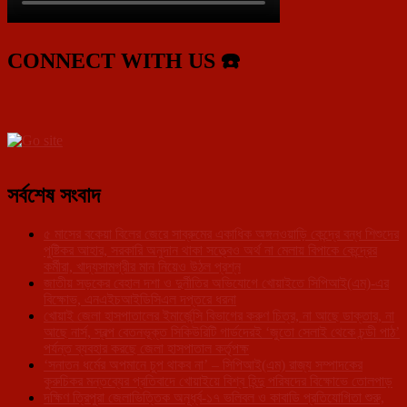
CONNECT WITH US ☎️
সর্বশেষ সংবাদ
৫ মাসের বকেয়া বিলের জেরে সাব্রুমের একাধিক অঙ্গনওয়াড়ি কেন্দ্রে বন্ধ শিশুদের
পুষ্টিকর আহার, সরকারি অনুদান থাকা সত্ত্বেও অর্থ না মেলায় বিপাকে কেন্দ্রের
কর্মীরা, খাদ্যসামগ্রীর মান নিয়েও উঠল প্রশ্ন
জাতীয় সড়কের বেহাল দশা ও দুর্নীতির অভিযোগে খোয়াইতে সিপিআই(এম)-এর
বিক্ষোভ, এনএইচআইডিসিএল দপ্তরে ধরনা
খোয়াই জেলা হাসপাতালের ইমার্জেন্সি বিভাগের করুণ চিত্র, না আছে ডাক্তার, না
আছে নার্স, স্বল্প বেতনভূক্ত সিকিউরিটি গার্ডদেরই ‘জুতো সেলাই থেকে চন্ডী পাঠ’
পর্যন্ত ব্যবহার করছে জেলা হাসপাতাল কর্তৃপক্ষ
‘সনাতন ধর্মের অপমানে চুপ থাকব না’ – সিপিআই(এম) রাজ্য সম্পাদকের
কুরুচিকর মন্তব্যের প্রতিবাদে খোয়াইয়ে বিশ্ব হিন্দু পরিষদের বিক্ষোভে তোলপাড়
দক্ষিণ ত্রিপুরা জেলাভিত্তিক অনূর্ধ্ব-১৭ ভলিবল ও কাবাডি প্রতিযোগিতা শুরু,