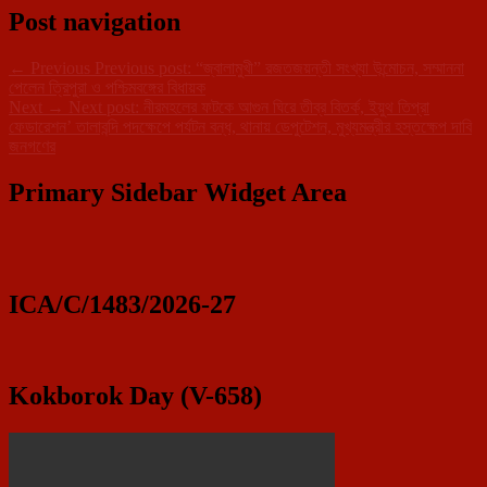
Post navigation
←
Previous
Previous post:
“জ্বালামুখী” রজতজয়ন্তী সংখ্যা উন্মোচন, সম্মাননা
পেলেন ত্রিপুরা ও পশ্চিমবঙ্গের বিধায়ক
Next
→
Next post:
নীরমহলের ফটকে আগুন ঘিরে তীব্র বিতর্ক, ইয়ুথ তিপ্রা
ফেডারেশন’ তালাবন্দি পদক্ষেপে পর্যটন বন্ধ, থানায় ডেপুটেশন, মুখ্যমন্ত্রীর হস্তক্ষেপ দাবি
জনগণের
Primary Sidebar Widget Area
ICA/C/1483/2026-27
Kokborok Day (V-658)