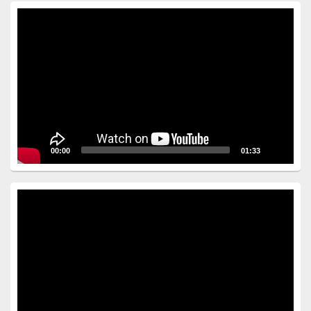
Video
Player
00:00
01:33
Video
Player