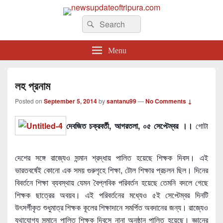
newsupdateoftripura.com
Search
The one & only exceptional Bengali Version online news & infotainment portal
Search
in Tripura.
for:
Menu
লহ প্রনাম
Posted on
September 5, 2014
by
santanu99
—
No Comments ↓
দেবজিত চক্রবর্তী, আগরতলা, ০৫ সেপ্টেম্বর ।।
গোটা
দেশের সঙ্গে রাজ্যেও সন্মান শ্রদ্ধায় পালিত হয়েছে শিক্ষক দিবস। এই
ভারতবর্ষেই কোনো এক সময় গুরুগৃহে শিক্ষা, টোল শিক্ষার প্রচলন ছিল। দিনের
বিবর্তনে শিক্ষা ব্যবস্থায় যেমন বৈপ্লবিক
পরিবর্তন হয়েছে তেমনি বদলে গেছে
শিক্ষক ছাত্রের অবয়ব। এই পরিবর্তনের মধ্যেও ৫ই সেপ্টেম্বর দিনটি
উৎসর্গীকৃত শুধুমাত্র শিক্ষক কূলের শিক্ষাদানে সমর্পিত অবদানের জন্য। রাজ্যেও
যথাযোগ্য সন্মানে পালিত শিক্ষক দিবসে নানা অনুষ্ঠান পালিত হয়েছে। জ্ঞানের