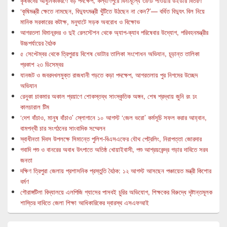
কৃষকদের আধুনিকীকরণে বড় পদক্ষেপ, কল্যাণপুরে বিনামূল্যে ৩৮টি পাওয়ার উইডার বিতরণ
‘কৃষিমন্ত্রী ক্ষেতে নামছেন, বিদ্যুৎমন্ত্রী খুঁটিতে উঠছেন না কেন?’— বর্ধিত বিদ্যুৎ বিল নিয়ে
মানিক সরকারের কটাক্ষ, মনুঘাটে সড়ক অবরোধ ও বিক্ষোভ
আগরতলা বিমানবন্দর ও দুই রেলস্টেশন থেকে অ্যাপ-ক্যাব পরিষেবার উদ্যোগ, পরিবহনমন্ত্রীর
উচ্চপর্যায়ের বৈঠক
৫ সেপ্টেম্বর থেকে ত্রিপুরায় বিশেষ ভোটার তালিকা সংশোধন অভিযান, চূড়ান্ত তালিকা
প্রকাশ ২৩ ডিসেম্বর
যানজট ও জবরদখলমুক্ত রাজধানী গড়তে কড়া পদক্ষেপ, আগরতলায় পুর নিগমের উচ্ছেদ
অভিযান
রেনুকা চাকমার অকাল প্রয়াণে শোকস্তব্ধ সাংস্কৃতিক অঙ্গন, শেষ শ্রদ্ধায় জুনি রং ঢং
কালচারাল টিম
‘দেশ বাঁচাও, মানুষ বাঁচাও’ স্লোগানে ১০ আগস্ট ‘জেল ভরো’ কর্মসূচি সফল করার আহ্বান,
বামপন্থী চার সংগঠনের সাংবাদিক সম্মেলন
স্বাধীনতা দিবস উপলক্ষে সিমান্তে পুলিশ-বিএসএফের যৌথ পেট্রলিং, নিরাপত্তা জোরদার
গবাদি পশু ও বানরের অবাধ উৎপাতে অতিষ্ঠ খোয়াইবাসী, পশু আশ্রয়কেন্দ্র গড়ার দাবিতে সরব
জনতা
দক্ষিণ ত্রিপুরা জেলায় প্রশাসনিক প্রস্তুতি বৈঠক: ১২ আগস্ট আসছেন পঞ্চায়েত মন্ত্রী কিশোর
বর্মণ
গৌরাঙ্গটিলা বিদ্যালয়ে এলপিজি গ্যাসের পাসবই চুরির অভিযোগ, শিক্ষকের বিরুদ্ধে দৃষ্টান্তমূলক
শাস্তির দাবিতে জেলা শিক্ষা আধিকারিকের দ্বারস্থ এসএফআই