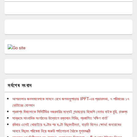
সর্বশেষ সংবাদ
আগরতলার জনসমাবেশকে সামনে রেখে জগবন্ধুপাড়ায় IPFT-এর প্রচারসভা, ৭ পরিবারের ১৭
ভোটারের যোগদান
প্রকাশ্য দিবালোকে সিসিটিভির নজরদারির মধ্যেই গন্ডাছড়ায় বিজেপি নেতার বাইক চুরি, চাঞ্চল্য
সাব্রুমে সাংবাদিক সংগঠনের উদ্যোগে রক্তদান শিবির, প্রকাশিত ‘দক্ষিণ বার্তা’
রবিবার এলেই খোয়াইয়ে ঘণ্টার পর ঘণ্টা বিদ্যুৎহীনতা, বাড়তি বিলেও ক্ষোভ! জনরোষের
আবহে বিদ্যুৎ পরিষেবা নিয়ে জরুরি পর্যালোচনা বৈঠকে মুখ্যমন্ত্রী