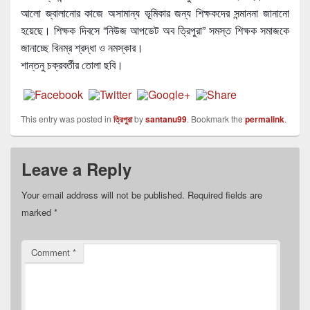
আলো জ্বালানোর কাজে অসামান্য ভূমিকার জন্য শিক্ষকদের সন্মাননা জানানো
হয়েছে। শিক্ষক দিবসে “নিউজ আপডেট অব ত্রিপুরা” সমস্ত শিক্ষক সমাজকে
জানাচ্ছে বিনম্র শ্রদ্ধা ও নমস্কার।
শান্তনু চক্রবর্তীর তোলা ছবি।
This entry was posted in
ত্রিপুরা
by
santanu99
. Bookmark the
permalink
.
Leave a Reply
Your email address will not be published.
Required fields are
marked
*
Comment
*