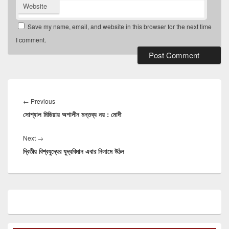
Website
Save my name, email, and website in this browser for the next time
I comment.
Post
navigation
Previous
←
Previous
সোশ্যাল মিডিয়ায় অশালীন মন্তব্য নয় : মোদী
post:
Next
Next
→
দ্বিতীয় বিশ্বযুদ্ধের যুদ্ধবিমান এবার নিলামে উঠল
post:
Primary
Sidebar
Widget
Area