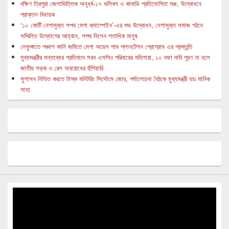
দক্ষিণ ত্রিপুরা জেলাভিত্তিক অনূর্ধ্ব-১৭ ভলিবল ও কাবাডি প্রতিযোগিতা শুরু, উদ্বোধনে
প্রাক্তন বিধায়ক
‘১০ কোটি নেশামুক্ত শপথ মেগা ক্যাম্পেইন’-এর শুভ উদ্বোধন, নেশামুক্ত সমাজ গঠনে
সম্মিলিত উদ্যোগের আহ্বান, শপথ নিলেন শতাধিক মানুষ
লেফুঙ্গাতে পঞ্চাশ কানি জমিতে মেগা অয়েল পাম প্লানটেশন প্রোগ্রাম এর প্রস্তুতি
মুখ্যমন্ত্রীর মন্তব্যের প্রতিবাদে সরব এসপিও পরিবারের মহিলারা, ১০ দফা দাবি পূরণ না হলে
জাতীয় সড়ক ও রেল অবরোধের হুঁশিয়ারি
সুশাসন নিশ্চিত করতে টাস্ক মনিটরিং সিস্টেমে জোর, পর্যালোচনা বৈঠকে মুখ্যমন্ত্রী ডাঃ মানিক
সাহা
Video
Player