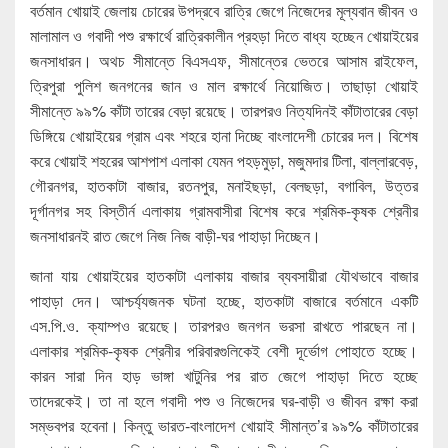
বর্তমান খোয়াই জেলায় চোরের উপদ্রবে রাত্রি জেগে নিজেদের মূল্যবান জীবন ও
মালামাল ও গবাদী পশু রক্ষার্থে রাত্রিকালীন প্রহড়া দিতে বাধ্য হচ্ছেন খোয়াইয়ের
জনসাধারন। অথচ সীমান্তে বিএসএফ, সীমান্তের ভেতরে আসাম রাইফেল,
ত্রিপুরা পুলিশ জনগনের জান ও মাল রক্ষার্থে নিয়োজিত। তাছাড়া খোয়াই
সীমান্তে ৯৯% কাঁটা তারের বেড়া রয়েছে। তারপরও নিত্যদিনই কাঁটাতারের বেড়া
ডিঙ্গিয়ে খোয়াইয়ের গ্রাম এবং শহরে হানা দিচ্ছে বাংলাদেশী চোরের দল। বিশেষ
করে খোয়াই শহরের আশপাশ এলাকা যেমন পহড়মুড়া, মজুমদার টিলা, বাল্লারবেড়,
গৌরনগর, হাতকাটা বাজার, রতনপুর, মনাইছড়া, বেলছড়া, বগাবিল, উত্তর
দূর্গানগর সহ বিস্তীর্ন এলাকায় গ্রামবাসীরা বিশেষ করে শ্রমিক-কৃষক শ্রেনীর
জনসাধারনই রাত জেগে নিজ নিজ বাড়ী-ঘর পাহাড়া দিচ্ছেন।
জানা যায় খোয়াইয়ের হাতকাটা এলাকায় বাজার ব্যবসায়ীরা যৌথভাবে বাজার
পাহাড়া দেন। আশ্চর্য্যজনক ঘটনা হচ্ছে, হাতকাটা বাজারে বর্তমানে একটি
এস.পি.ও. ক্যাম্পও রয়েছে। তারপরও জনগন ভরসা রাখতে পারছেন না।
এলাকার শ্রমিক-কৃষক শ্রেনীর পরিবারগুলিকেই বেশী দূর্ভোগ পোহাতে হচ্ছে।
কারন সারা দিন হাড় ভাঙ্গা খাটুনির পর রাত জেগে পাহাড়া দিতে হচ্ছে
তাদেরকেই। তা না হলে গবাদী পশু ও নিজেদের ঘর-বাড়ী ও জীবন রক্ষা করা
সম্ভবপর হবেনা। কিন্তু ভারত-বাংলাদেশ খোয়াই সীমান্ত’র ৯৯% কাঁটাতারের