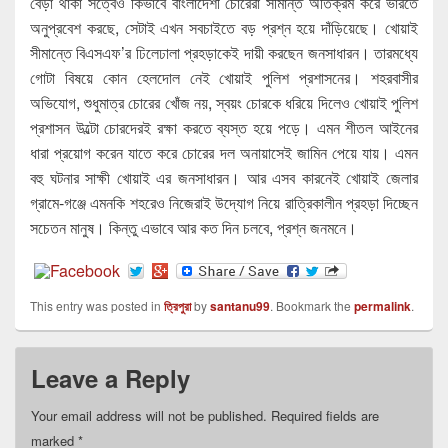
বেড়া থাকা সত্বেও কিভাবে বাংলাদেশী চোরেরা সীমান্ত অতিক্রম করে ভারতে
অনুপ্রবেশ করছে, সেটাই এখন সবচাইতে বড় প্রশ্ন হয়ে দাঁড়িয়েছে। খোয়াই
সীমান্তে বিএসএফ’র ঢিলেঢালা প্রহড়াকেই দায়ী করছেন জনসাধারন। তারমধ্যে
গোটা বিষয়ে কোন হেলদোল নেই খোয়াই পুলিশ প্রশাসনের। শহরবাসীর
অভিযোগ, শুধুমাত্র চোরের খোঁজ নয়, স্বয়ং চোরকে ধরিয়ে দিলেও খোয়াই পুলিশ
প্রশাসন উল্টো চোরদেরই রক্ষা করতে ব্যস্ত হয়ে পড়ে। এমন শীতল আইনের
ধারা প্রয়োগ করেন যাতে করে চোরের দল অনায়াসেই জামিন পেয়ে যায়। এমন
বহু ঘটনার সাক্ষী খোয়াই এর জনসাধারন। আর এসব কারনেই খোয়াই জেলার
গ্রামে-গঞ্জে এমনকি শহরেও নিজেরাই উদ্যোগ নিয়ে রাত্রিকালীন প্রহড়া দিচ্ছেন
সচেতন মানুষ। কিন্তু এভাবে আর কত দিন চলবে, প্রশ্ন জনমনে।
This entry was posted in
ত্রিপুরা
by
santanu99
. Bookmark the
permalink
.
Leave a Reply
Your email address will not be published.
Required fields are
marked
*