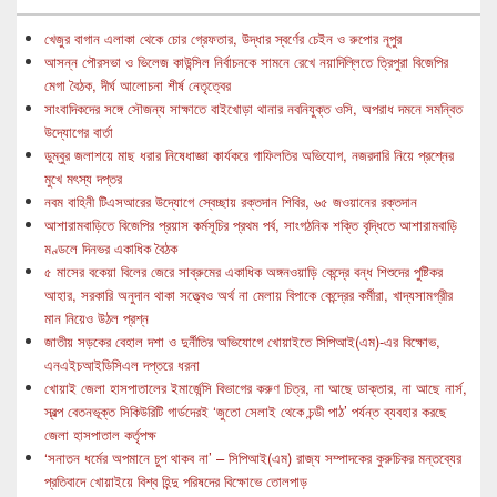
খেজুর বাগান এলাকা থেকে চোর গ্রেফতার, উদ্ধার স্বর্ণের চেইন ও রুপোর নূপুর
আসন্ন পৌরসভা ও ভিলেজ কাউন্সিল নির্বাচনকে সামনে রেখে নয়াদিল্লিতে ত্রিপুরা বিজেপির
মেগা বৈঠক, দীর্ঘ আলোচনা শীর্ষ নেতৃত্বের
সাংবাদিকদের সঙ্গে সৌজন্য সাক্ষাতে বাইখোড়া থানার নবনিযুক্ত ওসি, অপরাধ দমনে সমন্বিত
উদ্যোগের বার্তা
ডুম্বুর জলাশয়ে মাছ ধরার নিষেধাজ্ঞা কার্যকরে গাফিলতির অভিযোগ, নজরদারি নিয়ে প্রশ্নের
মুখে মৎস্য দপ্তর
নবম বাহিনী টিএসআরের উদ্যোগে স্বেচ্ছায় রক্তদান শিবির, ৬৫ জওয়ানের রক্তদান
আশারামবাড়িতে বিজেপির প্রয়াস কর্মসূচির প্রথম পর্ব, সাংগঠনিক শক্তি বৃদ্ধিতে আশারামবাড়ি
মণ্ডলে দিনভর একাধিক বৈঠক
৫ মাসের বকেয়া বিলের জেরে সাব্রুমের একাধিক অঙ্গনওয়াড়ি কেন্দ্রে বন্ধ শিশুদের পুষ্টিকর
আহার, সরকারি অনুদান থাকা সত্ত্বেও অর্থ না মেলায় বিপাকে কেন্দ্রের কর্মীরা, খাদ্যসামগ্রীর
মান নিয়েও উঠল প্রশ্ন
জাতীয় সড়কের বেহাল দশা ও দুর্নীতির অভিযোগে খোয়াইতে সিপিআই(এম)-এর বিক্ষোভ,
এনএইচআইডিসিএল দপ্তরে ধরনা
খোয়াই জেলা হাসপাতালের ইমার্জেন্সি বিভাগের করুণ চিত্র, না আছে ডাক্তার, না আছে নার্স,
স্বল্প বেতনভূক্ত সিকিউরিটি গার্ডদেরই ‘জুতো সেলাই থেকে চন্ডী পাঠ’ পর্যন্ত ব্যবহার করছে
জেলা হাসপাতাল কর্তৃপক্ষ
‘সনাতন ধর্মের অপমানে চুপ থাকব না’ – সিপিআই(এম) রাজ্য সম্পাদকের কুরুচিকর মন্তব্যের
প্রতিবাদে খোয়াইয়ে বিশ্ব হিন্দু পরিষদের বিক্ষোভে তোলপাড়