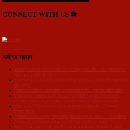
CONNECT WITH US ☎️
সর্বশেষ সংবাদ
আগরতলার জনসমাবেশকে সামনে রেখে জগবন্ধুপাড়ায় IPFT-এর প্রচারসভা, ৭
পরিবারের ১৭ ভোটারের যোগদান
প্রকাশ্য দিবালোকে সিসিটিভির নজরদারির মধ্যেই গন্ডাছড়ায় বিজেপি নেতার বাইক
চুরি, চাঞ্চল্য
সাব্রুমে সাংবাদিক সংগঠনের উদ্যোগে রক্তদান শিবির, প্রকাশিত ‘দক্ষিণ বার্তা’
রবিবার এলেই খোয়াইয়ে ঘণ্টার পর ঘণ্টা বিদ্যুৎহীনতা, বাড়তি বিলেও ক্ষোভ!
জনরোষের আবহে বিদ্যুৎ পরিষেবা নিয়ে জরুরি পর্যালোচনা বৈঠকে মুখ্যমন্ত্রী
কৃষকদের আধুনিকীকরণে বড় পদক্ষেপ, কল্যাণপুরে বিনামূল্যে ৩৮টি পাওয়ার
উইডার বিতরণ
‘কৃষিমন্ত্রী ক্ষেতে নামছেন, বিদ্যুৎমন্ত্রী খুঁটিতে উঠছেন না কেন?’— বর্ধিত বিদ্যুৎ
বিল নিয়ে মানিক সরকারের কটাক্ষ, মনুঘাটে সড়ক অবরোধ ও বিক্ষোভ
আগরতলা বিমানবন্দর ও দুই রেলস্টেশন থেকে অ্যাপ-ক্যাব পরিষেবার উদ্যোগ,