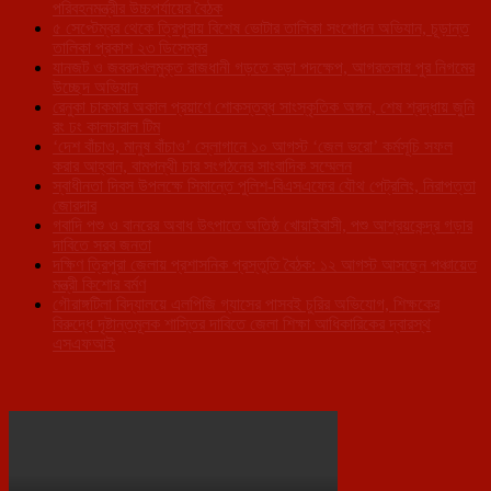
পরিবহনমন্ত্রীর উচ্চপর্যায়ের বৈঠক
৫ সেপ্টেম্বর থেকে ত্রিপুরায় বিশেষ ভোটার তালিকা সংশোধন অভিযান, চূড়ান্ত
তালিকা প্রকাশ ২৩ ডিসেম্বর
যানজট ও জবরদখলমুক্ত রাজধানী গড়তে কড়া পদক্ষেপ, আগরতলায় পুর নিগমের
উচ্ছেদ অভিযান
রেনুকা চাকমার অকাল প্রয়াণে শোকস্তব্ধ সাংস্কৃতিক অঙ্গন, শেষ শ্রদ্ধায় জুনি
রং ঢং কালচারাল টিম
‘দেশ বাঁচাও, মানুষ বাঁচাও’ স্লোগানে ১০ আগস্ট ‘জেল ভরো’ কর্মসূচি সফল
করার আহ্বান, বামপন্থী চার সংগঠনের সাংবাদিক সম্মেলন
স্বাধীনতা দিবস উপলক্ষে সিমান্তে পুলিশ-বিএসএফের যৌথ পেট্রলিং, নিরাপত্তা
জোরদার
গবাদি পশু ও বানরের অবাধ উৎপাতে অতিষ্ঠ খোয়াইবাসী, পশু আশ্রয়কেন্দ্র গড়ার
দাবিতে সরব জনতা
দক্ষিণ ত্রিপুরা জেলায় প্রশাসনিক প্রস্তুতি বৈঠক: ১২ আগস্ট আসছেন পঞ্চায়েত
মন্ত্রী কিশোর বর্মণ
গৌরাঙ্গটিলা বিদ্যালয়ে এলপিজি গ্যাসের পাসবই চুরির অভিযোগ, শিক্ষকের
বিরুদ্ধে দৃষ্টান্তমূলক শাস্তির দাবিতে জেলা শিক্ষা আধিকারিকের দ্বারস্থ
এসএফআই