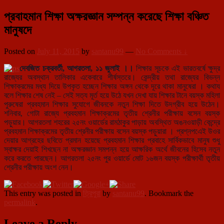
প্রবাহমান শিক্ষা অক্ষরজ্ঞান সম্পন্ন করেছে শিক্ষা বঞ্চিত
মানুষদে
Posted on
July 11, 2015
by
santanu99
—
No Comments ↓
দেবজিত চক্রবর্তী, আগরতলা, ১১ জুলাই ।।
শিক্ষার সূচকে এই ভারতবর্ষে ক্ষুদ্র
রাজ্যের অবস্থান তালিকার একেবারে শীর্ষস্তরে। কেন্দ্রীয় তথা রাজ্যের বিভন্ন
শিক্ষাক্রমের মধ্য দিয়ে উপকৃত হচ্ছেন শিক্ষার অঙ্গন থেকে দূরে থাকা মানুষেরা । কথায
বলে শিক্ষার শেষ নেই – সেই সত্য মূর্ত হয়ে উঠে যখন দেখা যায় শিক্ষার টানে বয়স্ক মহিলা
পুরুষেরা প্রবহমান শিক্ষার সুযোগে জীবনকে নতুন শিক্ষা দিতে উদগ্রীব হয়ে উঠেন।
শনিবার, গোটা রাজ্যে প্র
বহমান শিক্ষাক্রমের তৃতীয় শ্রেনীর পরীক্ষায় বসেন বয়স্ক
পড়ুয়ার। আগরতলা শহরের ২৫নং ওয়ার্ডের রামঠাকুর পাড়ায় অবস্থিত অঙনওয়াড়ী কেন্দ্রে
প্রবহমান শিক্ষাক্রমের তৃতীয় শ্রেনীর পরীক্ষায় বসেন বয়স্ক পড়ুয়ারা । প্রশ্নপএেই উওর
দেয়ার আগ্রহের ছবিতে প্রমান হয়েছে প্রবহমান শিক্ষার প্রবাহে সার্বিকভাবে মানুষ শুধু
স্বাক্ষর দেয়াই শিখছেন না অক্ষরজ্ঞান সমপন্ন হয়ে আক্ষরিক অর্থে জীবনের হিসেব নতুন
করে করতে পারছেন। আগরতলা ২৫নং পুর ওয়ার্ডে মোট ১৬জন বয়স্ক পরীক্ষার্থী তৃতীয়
শ্রেনীর পরীক্ষায় অংশ নেন।
This entry was posted in
ত্রিপুরা
by
santanu99
. Bookmark the
permalink
.
Leave a Reply