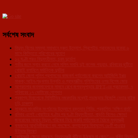
সর্বশেষ সংবাদ
বিদ্যুৎ বিলের সমস্যা সমাধানে দ্রুত উদ্যোগ, প্রিপেইড গ্রাহকদের বকেয়া ৬
মাসে কিস্তিতে পরিশোধের সুযোগ
১২ ঘণ্টা পরও বিদ্যুৎহীনতা, চরম দুর্ভোগ
গভীর জলে স্নান করতে নেমে সলিল সমাধি দুই কলেজ পড়ুয়ার, রবিবারের ছুটিতে
খোয়াই ধলাবিলে মর্মান্তিক দুর্ঘটনা
খোয়াই জেলা পুলিশ প্রশাসনের কাজকর্ম পর্যালোচনা করলেন আইজিপি ইপ্পর
মাঞ্চক; আইন-শৃঙ্খলার উন্নতি ও প্রঅ্যাক্টিভ পুলিশিংয়ের ওপর বিশেষ জোর
আগরতলার জনসমাবেশকে সামনে রেখে জগবন্ধুপাড়ায় IPFT-এর প্রচারসভা, ৭
পরিবারের ১৭ ভোটারের যোগদান
প্রকাশ্য দিবালোকে সিসিটিভির নজরদারির মধ্যেই গন্ডাছড়ায় বিজেপি নেতার বাইক
চুরি, চাঞ্চল্য
সাব্রুমে সাংবাদিক সংগঠনের উদ্যোগে রক্তদান শিবির, প্রকাশিত ‘দক্ষিণ বার্তা’
রবিবার এলেই খোয়াইয়ে ঘণ্টার পর ঘণ্টা বিদ্যুৎহীনতা, বাড়তি বিলেও ক্ষোভ!
জনরোষের আবহে বিদ্যুৎ পরিষেবা নিয়ে জরুরি পর্যালোচনা বৈঠকে মুখ্যমন্ত্রী
কৃষকদের আধুনিকীকরণে বড় পদক্ষেপ, কল্যাণপুরে বিনামূল্যে ৩৮টি পাওয়ার
উইডার বিতরণ
‘কৃষিমন্ত্রী ক্ষেতে নামছেন, বিদ্যুৎমন্ত্রী খুঁটিতে উঠছেন না কেন?’— বর্ধিত বিদ্যুৎ