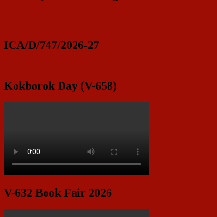
ICA/D/747/2026-27
Kokborok Day (V-658)
V-632 Book Fair 2026