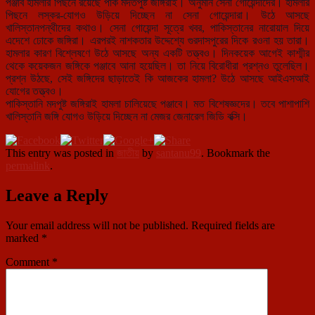
পঞ্জাব হামলার পিছনে রয়েছে পাক মদতপুষ্ট জঙ্গিরাই। অনুমান সেনা গোয়েন্দাদের। হামলার
পিছনে লস্কর-যোগও উড়িয়ে দিচ্ছেন না সেনা গোয়েন্দারা। উঠে আসছে
খালিস্তানপন্থীদের কথাও। সেনা গোয়েন্দা সূত্রে খবর, পাকিস্তানের নারোয়াল দিয়ে
এদেশে ঢোকে জঙ্গিরা। এরপরই নাশকতার উদ্দেশ্যে গুরদাসপুরের দিকে রওনা হয় তারা।
হামলার কারণ বিশ্লেষণে উঠে আসছে অন্য একটি তত্ত্বও। দিনকয়েক আগেই কাশ্মীর
থেকে কয়েকজন জঙ্গিকে পঞ্জাবে আনা হয়েছিল। তা নিয়ে বিরোধীরা প্রশ্নও তুলেছিল।
প্রশ্ন উঠছে, সেই জঙ্গিদের ছাড়াতেই কি আজকের হামলা? উঠে আসছে আইএসআই
যোগের তত্ত্বও।
পাকিস্তানি মদপুষ্ট জঙ্গিরাই হামলা চালিয়েছে পঞ্জাবে। মত বিশেষজ্ঞদের। তবে পাশাপাশি
খালিস্তানি জঙ্গি যোগও উড়িয়ে দিচ্ছেন না মেজর জেনারেল জিডি বক্সি।
This entry was posted in
জাতীয়
by
santanu99
. Bookmark the
permalink
.
Leave a Reply
Your email address will not be published.
Required fields are
marked
*
Comment
*