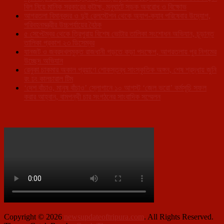
বিল নিয়ে মানিক সরকারের কটাক্ষ, মনুঘাটে সড়ক অবরোধ ও বিক্ষোভ
আগরতলা বিমানবন্দর ও দুই রেলস্টেশন থেকে অ্যাপ-ক্যাব পরিষেবার উদ্যোগ,
পরিবহনমন্ত্রীর উচ্চপর্যায়ের বৈঠক
৫ সেপ্টেম্বর থেকে ত্রিপুরায় বিশেষ ভোটার তালিকা সংশোধন অভিযান, চূড়ান্ত
তালিকা প্রকাশ ২৩ ডিসেম্বর
যানজট ও জবরদখলমুক্ত রাজধানী গড়তে কড়া পদক্ষেপ, আগরতলায় পুর নিগমের
উচ্ছেদ অভিযান
রেনুকা চাকমার অকাল প্রয়াণে শোকস্তব্ধ সাংস্কৃতিক অঙ্গন, শেষ শ্রদ্ধায় জুনি
রং ঢং কালচারাল টিম
‘দেশ বাঁচাও, মানুষ বাঁচাও’ স্লোগানে ১০ আগস্ট ‘জেল ভরো’ কর্মসূচি সফল
করার আহ্বান, বামপন্থী চার সংগঠনের সাংবাদিক সম্মেলন
Copyright © 2026
newsupdateoftripura.com
. All Rights Reserved.