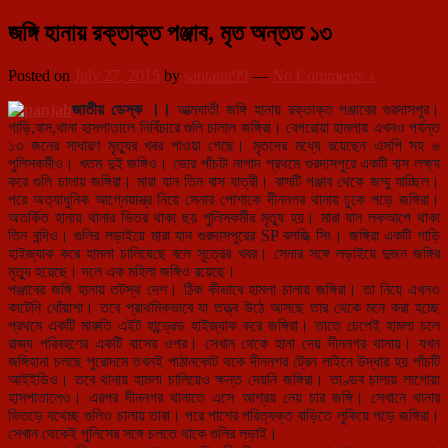
জঙ্গি হানায় রক্তাক্ত পঞ্জাব, মৃত অন্তত ১৩
Posted on
July 27, 2015
by
santanu99
—
No Comments ↓
জাতীয় ডেস্ক ।।
আত্মঘাতী জঙ্গি হানায় রক্তাক্ত পঞ্জাবের গুরদাসপুর।
গাড়ি,বাস,থানা হাসপাতালে নির্বিচারে গুলি চালাল জঙ্গিরা। বেপরোয়া হামলায় এখনও পর্যন্ত
১৩ জনের সাধারণ মৃত্যুর খবর পাওয়া গেছে। মৃতদের মধ্যে রয়েছেন এসপি সহ ৬
পুলিসকর্মীও। খতম দুই জঙ্গিও। ভোর পাঁচটা নাগাদ প্রথমে গুরদাসপুরে একটি বাস লক্ষ্য
করে গুলি চালায় জঙ্গিরা। মারা যান তিন বাস যাত্রী। বাসটি পঞ্জাব থেকে জম্মু যাচ্ছিল।
পরে অত্যাধুনিক আগ্নেয়াস্ত্র নিয়ে সেনার পোশাকে দীননগর থ
ানায় ঢুকে পড়ে জঙ্গিরা।
অতর্কিত হানায় থানার ভিতর থাকা ছয় পুলিসকর্মীর মৃত্যু হয়। মারা যান লকআপে থাকা
তিন বন্দিও। গুলির লড়াইয়ে মারা যান গুরদাসপুরের SP বলজিত্‍ সিং। জঙ্গিরা একটি গাড়ি
হাইজ্যাক করে হামলা চালিয়েছে বলে সূত্রের খবর। সেনার সঙ্গে লড়াইয়ে দুজন জঙ্গির
মৃত্যু হয়েছে। দলে এক মহিলা জঙ্গিও রয়েছে।
পঞ্জাবের জঙ্গি হানায় তটস্থ দেশ। ঠিক কীভাবে হামলা চালায় জঙ্গিরা। তা নিয়ে এখনও
কাটেনি ধোঁয়াশা। তবে প্রাথমিকভাবে যা তত্ত্ব উঠে আসছে তার থেকে মনে করা হচ্ছে
প্রথমে একটি মারুতি এইট হান্ড্রেড হাইজ্যাক করে জঙ্গিরা। তাতে চেপেই হামলা চলে
রাজ্য পরিবহণের একটি বাসের ওপর। সেখান থেকে হানা দেয় দীননগর থানায়। যখন
জঙ্গিহানা চলছে পুরোদমে তখনই পাঠানকোট থকে দীননগর ট্রেন লাইনে উদ্ধার হয় পাঁচটি
আইইডিও। তবে থানায় হামলা চালিয়েও ক্ষন্ত দেয়নি জঙ্গিরা। তাণ্ডব চালায় লাগোয়া
হাসপাতালেও। এরপর দীননগর থানাতে এসে আশ্রয় নেয় চার জঙ্গি। সেখানে থানার
ভিতড়ে যথেচ্ছ গুলিও চালায় তারা। পরে পাশের পরিত্যক্ত বাড়িতে লুকিয়ে পড়ে জঙ্গিরা।
সেখান থেকেই পুলিসের সঙ্গে চলতে থাকে গুলির লড়াই।