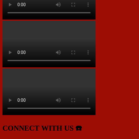
CONNECT WITH US ☎️