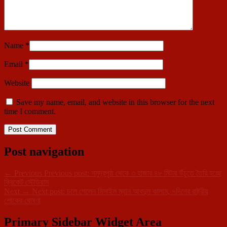
Name
*
Email
*
Website
Save my name, email, and website in this browser for the next
time I comment.
Post navigation
←
Previous
Previous post:
সমুদ্রপৃষ্ঠ থেকে ৩ হাজার ৪৮ মিটার উঁচুতে তৈরি হচ্ছে
ক্রিকেট স্টেডিয়াম
Next
→
Next post:
চলে গেলেন মিসাইল ম্যান আবদুল কালাম, ৭দিনের রাষ্ট্রীয়
শোকের ঘোষণা
Primary Sidebar Widget Area