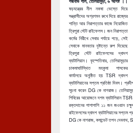
পদ্মনাভ পাল, তেলিয়ামুড়া, ৬ আগষ্ট ।।
ষড়যন্ত্রের নীল নকষা ভেস্তে দিয়ে
সন্ত্রাসীদের অগ্রগমন রুখে দিয়ে রাজ্যের
শান্তি আর নিরাপত্তার কাজে নিয়োজিত
ত্রিপুরা স্টেট রাইফেলস। জন নিরাপত্তা
কর্মের নিরীখে সেবার পর্যায়ে পড়ে, সেই
সেবাকে মানবতার দৃষ্টান্তে রুপ দিয়েছে
ত্রিপুরা স্টেট রাইফেলসের দ্বাদশ
ব্যাটালিয়ান। বৃহস্পতিবার, তেলিয়ামুড়ার
চাকমাঘাটস্থিত মহকুমা শাসকের
কার্যালয়ে অনুষ্ঠিত হয় TSR দ্বাদশ
ব্যাটালিয়ানের সপ্তম প্র
তিষ্ঠা দিবস। প্রদী
সূচনা করেন DG কে নাগরাজ। তেলিয়ামুড়ার 
শিবিরের আয়োজনে দশম ব্যাটালিয়ান TSR-
রক্তদানের পাশাপাশি ১১ জন জওয়ান চক্ষু
রাইফেলসের দ্বাদশ ব্যাটালিয়ানের সপ্তম প্রত
DG কে নাগরাজ, কমান্ডেট তপন দেবনাথ, SDM