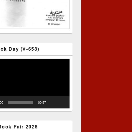
ok Day (V-658)
:00
00:57
Book Fair 2026