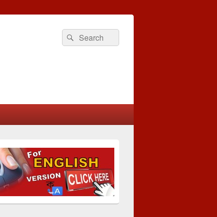
Search
Search
for: