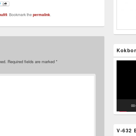
nu99
. Bookmark the
permalink
.
Kokbor
hed.
Required fields are marked
*
Video
Player
00
V-632 