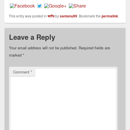
This entry was posted in
জাতীয়
by
santanu99
. Bookmark the
permalink
.
Leave a Reply
Your email address will not be published.
Required fields are
marked
*
Comment
*