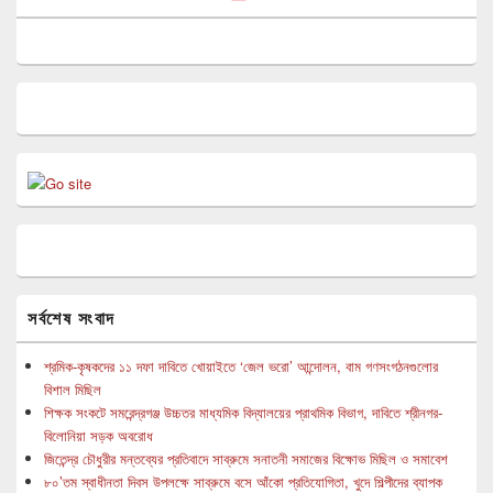
সর্বশেষ সংবাদ
শ্রমিক-কৃষকদের ১১ দফা দাবিতে খোয়াইতে ‘জেল ভরো’ আন্দোলন, বাম গণসংগঠনগুলোর
বিশাল মিছিল
শিক্ষক সংকটে সমরেন্দ্রগঞ্জ উচ্চতর মাধ্যমিক বিদ্যালয়ের প্রাথমিক বিভাগ, দাবিতে শ্রীনগর-
বিলোনিয়া সড়ক অবরোধ
জিতেন্দ্র চৌধুরীর মন্তব্যের প্রতিবাদে সাব্রুমে সনাতনী সমাজের বিক্ষোভ মিছিল ও সমাবেশ
৮০’তম স্বাধীনতা দিবস উপলক্ষে সাব্রুমে বসে আঁকো প্রতিযোগিতা, খুদে শিল্পীদের ব্যাপক