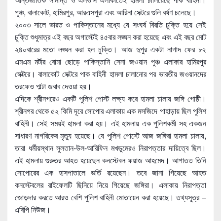
পুঞ্চ, বালাকোট, হামিরপুর, আরএসপুরা এবং আরিনা সেক্টরে গুলি বর্ষণ চলেছে।
২০০৩ সালে ভারত ও পাকিস্তানের মধ্যে যে সংঘর্ষ বিরতি চুক্তি হয়ে সেই
চুক্তি শুধুমাত্র এই বছর অগাস্টেই ৪৫বার লঙ্ঘন করা হয়েছে এবং এই বছর মোট
২৪০বারের মতো লঙ্ঘন করা হল চুক্তি। আজ দুপুর একটা নাগাদ ফের ৮২
এমএম মর্টার বোমা ছোড়ে পাকিস্তানি সেনা জওয়ান পুঞ্চ এলাকার হামিরপুর
সেক্টরে। বালাকোট সেক্টরে পাক বাহিনী হামলা চালানোর পর ভারতীয় জওয়ানদের
তরফেও পাল্টা জবাব দেওয়া হয়।
এদিকে শ্রীনগরেও একটি পুলিশ পোস্ট লক্ষ্য করে হামলা চালায় জঙ্গি গোষ্ঠী।
শ্রীনগর থেকে ৫২ কিমি দূরে সোপোর এলাকায় এক মসজিদে পাহাড়ায় ছিল পুলিশ
বাহিনী। সেই সময়ই হামলা করা হয়। এই হামলায় এক পুলিশকর্মী সহ একজন
সাধারণ নাগরিকের মৃত্যু হয়েছে। যে পুলিশ পোস্টে আজ জঙ্গিরা হামলা চালায়,
তারা ধর্মীয়স্থান সুলতান-উল-আরিফিন মখডুমেরও নিরাপত্তার দায়িত্বে ছিল।
এই হামলায় গুরুতর আহত হয়েছেন কনস্টেবল ফয়াজ আহমেদ। আপাতত তিনি
সোপোরের এক হাসপাতালে ভর্তি রয়েছেন। তবে জানা গিয়েছে আহত
কনস্টেবলের রাইফেলটি ছিনিয়ে নিয়ে গিয়েছে জঙ্গিরা। এলাকায় নিরাপত্তা
জোড়দার করতে আরও বেশি পুলিশ বাহিনী মোতায়েন করা হয়েছে। তথ্যসূত্র –
এবিপি নিউজ।