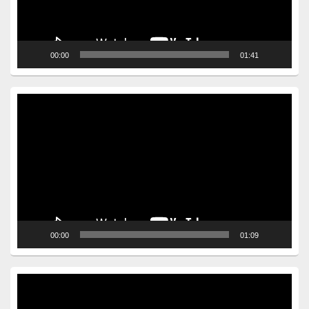
00:00
01:41
Video
Player
00:00
01:09
Video
Player