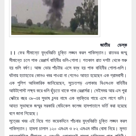
জাতীয় ডেস্ক
।।
ফের সীমান্তে যুদ্ধবিরতি চুক্তি লঙ্ঘন করল পাকিস্তান। রাতভর জম্মু
সীমান্তে চলে পাক রেঞ্জার্স বাহিনীর গুলি-গোলা। গতকাল রাত দশটা থেকে শুরু
হয় গুলি বর্ষণ। আজ ভোর পাঁচটায় এসে বন্ধ হয় পাক বাহিনীর গোলা-গুলি।
ঘটনায় হতাহতের কোনও খবর পাওয়া না গেলেও আহত হয়েছেন এক গ্রামবাসী।
এক পুলিশ আধিকারিক জানিয়েছেন, সুচেতগড় এলাকায় বিএসএফ বাহিনীর
আউটপোস্ট লক্ষ্য করে গুলি ছুঁড়তে থাকে পাক রেঞ্জার্সরা। সেইসময় আর এস পুরা
সেক্টরে বছর ৩৮
-এর সুভাষ চন্দর নামে এক ব্যক্তির পায়ে এসে লাগে গুলি।
আহত সুভাষকে জম্মুর সরকারি মেডিকেল কলেজ হাসপাতালে ভর্তি করা হয়েছে
বলে জানা গিয়েছে।
সূত্রের খবর এই নিয়ে গত কয়েকদিনে পাঁচবার যুদ্ধবিরতি চুক্তি লঙ্ঘন করল
পাকিস্তান। হামলা চালাল ১২০ এমএম ও ৮২ এমএম মর্টার বোমা নিয়ে। মূলত
আন্তর্জাতিক সীমান্ত ও এলওসি এলাকাতেই হামলা চালিয়েছে পাক বাহিনী।