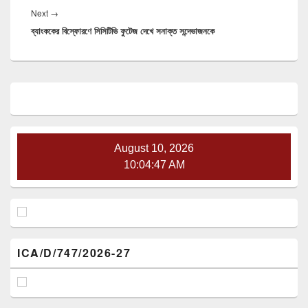
Next
Next
→
ব্যাংককের বিস্ফোরণে সিসিটিভি ফুটেজ দেখে সনাক্ত সন্দেভাজনকে
post:
Primary
Sidebar
Widget
Area
August 10, 2026
10:04:48 AM
ICA/D/747/2026-27