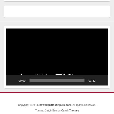
Video
Player
00:00
03:42
Copyright © 2026
newsupdateoftripura.com
. All Rights Reserved.
Theme: Catch Box by
Catch Themes