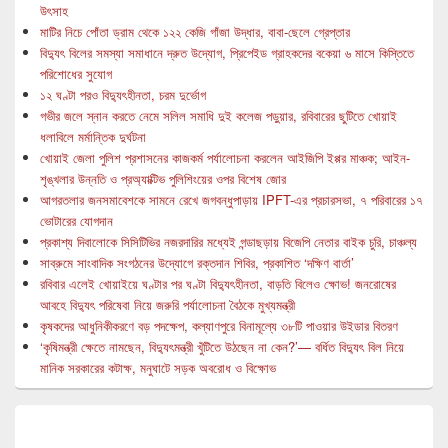
উৎসাহ
মাটির নিচে পোঁতা ড্রাম থেকে ১২২ কেজি গাঁজা উদ্ধার, বাবা-ছেলে গ্রেপ্তার
বিদ্যুৎ বিলের সমস্যা সমাধানে দ্রুত উদ্যোগ, প্রিপেইড গ্রাহকদের বকেয়া ৬ মাসে কিস্তিতে
পরিশোধের সুযোগ
১২ ঘণ্টা পরও বিদ্যুৎহীনতা, চরম দুর্ভোগ
গভীর জলে স্নান করতে নেমে সলিল সমাধি দুই কলেজ পড়ুয়ার, রবিবারের ছুটিতে খোয়াই
ধলাবিলে মর্মান্তিক দুর্ঘটনা
খোয়াই জেলা পুলিশ প্রশাসনের কাজকর্ম পর্যালোচনা করলেন আইজিপি ইপ্পর মাঞ্চক; আইন-
শৃঙ্খলার উন্নতি ও প্রঅ্যাক্টিভ পুলিশিংয়ের ওপর বিশেষ জোর
আগরতলার জনসমাবেশকে সামনে রেখে জগবন্ধুপাড়ায় IPFT-এর প্রচারসভা, ৭ পরিবারের ১৭
ভোটারের যোগদান
প্রকাশ্য দিবালোকে সিসিটিভির নজরদারির মধ্যেই গন্ডাছড়ায় বিজেপি নেতার বাইক চুরি, চাঞ্চল্য
সাব্রুমে সাংবাদিক সংগঠনের উদ্যোগে রক্তদান শিবির, প্রকাশিত ‘দক্ষিণ বার্তা’
রবিবার এলেই খোয়াইয়ে ঘণ্টার পর ঘণ্টা বিদ্যুৎহীনতা, বাড়তি বিলেও ক্ষোভ! জনরোষের
আবহে বিদ্যুৎ পরিষেবা নিয়ে জরুরি পর্যালোচনা বৈঠকে মুখ্যমন্ত্রী
কৃষকদের আধুনিকীকরণে বড় পদক্ষেপ, কল্যাণপুরে বিনামূল্যে ৩৮টি পাওয়ার উইডার বিতরণ
‘কৃষিমন্ত্রী ক্ষেতে নামছেন, বিদ্যুৎমন্ত্রী খুঁটিতে উঠছেন না কেন?’— বর্ধিত বিদ্যুৎ বিল নিয়ে
মানিক সরকারের কটাক্ষ, মনুঘাটে সড়ক অবরোধ ও বিক্ষোভ