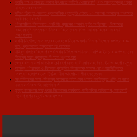
গবাদি পশু ও বানরের অবাধ উৎপাতে অতিষ্ঠ খোয়াইবাসী, পশু আশ্রয়কেন্দ্র গড়ার
দাবিতে সরব জনতা
দক্ষিণ ত্রিপুরা জেলায় প্রশাসনিক প্রস্তুতি বৈঠক: ১২ আগস্ট আসছেন পঞ্চায়েত
মন্ত্রী কিশোর বর্মণ
গৌরাঙ্গটিলা বিদ্যালয়ে এলপিজি গ্যাসের পাসবই চুরির অভিযোগ, শিক্ষকের
বিরুদ্ধে দৃষ্টান্তমূলক শাস্তির দাবিতে জেলা শিক্ষা আধিকারিকের দ্বারস্থ
এসএফআই
স্বামী নিখোঁজ, সাত বছরের মেয়েকে নিয়ে অসহায় দিন কাটাচ্ছেন কলাছড়ার রুমা
দাস, প্রশাসনের হস্তক্ষেপের আবেদন
থাইবুং বাজারে বিজেপির প্রতিবাদ মিছিল ও পথসভা, সিপিআইএমের অপপ্রচারের
বিরুদ্ধে সরব প্রাক্তন বিধায়ক শঙ্কর রায়
খেজুর বাগান এলাকা থেকে চোর গ্রেফতার, উদ্ধার স্বর্ণের চেইন ও রুপোর নূপুর
আসন্ন পৌরসভা ও ভিলেজ কাউন্সিল নির্বাচনকে সামনে রেখে নয়াদিল্লিতে
ত্রিপুরা বিজেপির মেগা বৈঠক, দীর্ঘ আলোচনা শীর্ষ নেতৃত্বের
সাংবাদিকদের সঙ্গে সৌজন্য সাক্ষাতে বাইখোড়া থানার নবনিযুক্ত ওসি, অপরাধ
দমনে সমন্বিত উদ্যোগের বার্তা
ডুম্বুর জলাশয়ে মাছ ধরার নিষেধাজ্ঞা কার্যকরে গাফিলতির অভিযোগ, নজরদারি
নিয়ে প্রশ্নের মুখে মৎস্য দপ্তর