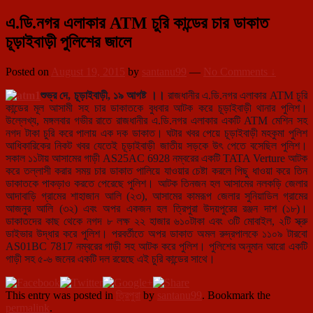
এ.ডি.নগর এলাকার ATM চুরি কান্ডের চার ডাকাত
চূড়াইবাড়ী পুলিশের জালে
Posted on
August 19, 2015
by
santanu99
—
No Comments ↓
শুভ্র দে, চূড়াইবাড়ী, ১৯ আগষ্ট ।।
রাজধানীর এ.ডি.নগর এলাকার ATM চুরি
কান্ডের মূল আসামী সহ চার ডাকাতকে বুধবার আটক করে চূড়াইবাড়ী থানার পুলিশ।
উল্লেখ্য, মঙ্গলবার গভীর রাতে রাজধানীর এ.ডি.নগর এলাকার একটি ATM মেশিন সহ
নগদ টাকা চুরি করে পালায় এক দক ডাকাত। ঘটার খবর পেয়ে চূড়াইবাড়ী মহকুমা পুলিশ
আধিকারিকের নিকট খবর যেতেই চূড়াইবাড়ী জাতীয় সড়কে উৎ পেতে বসেছিল পুলিশ।
সকাল ১১টায় আসামের গাড়ী AS25AC 6928 নম্বরের একটি TATA Vert
ure আটক
করে তল্লাসী করার সময় চার ডাকাত পালিয়ে যাওয়ার চেষ্টা করলে পিছু ধাওয়া করে তিন
ডাকাতকে পাকড়াও করতে পেরেছে পুলিশ। আটক তিনজন হল আসামের নলকড়ি জেলার
আদাবাড়ি গ্রামের শাহাজান আলি (২৩), আসামের কামরূপ জেলার সুনিয়াডিল গ্রামের
আজনুর আলি (৩২) এবং অপর একজন হল ত্রিপুরা উদয়পুরের রঞ্জন দাশ (১৮)।
ডাকাতদের কাছ থেকে নগদ ৮ লক্ষ ২২ হাজার ৬১০টাকা এবং ৩টি মোবাইল, ২টি স্ক্রু
ডাইভার উদ্ধার করে পুলিশ। পরবর্তীতে অপর ডাকাত অমল রুদ্রপালকে ১১০৯ টারবো
AS01BC 7817 নম্বরের গাড়ী সহ আটক করে পুলিশ। পুলিশের অনুমান আরো একটি
গাড়ী সহ ৫-৬ জনের একটি দল রয়েছে এই চুরি কান্ডের সাথে।
This entry was posted in
ত্রিপুরা
by
santanu99
. Bookmark the
permalink
.