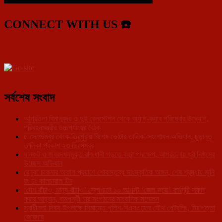
CONNECT WITH US ☎️
সর্বশেষ সংবাদ
আগরতলা বিমানবন্দর ও দুই রেলস্টেশন থেকে অ্যাপ-ক্যাব পরিষেবার উদ্যোগ,
পরিবহনমন্ত্রীর উচ্চপর্যায়ের বৈঠক
৫ সেপ্টেম্বর থেকে ত্রিপুরায় বিশেষ ভোটার তালিকা সংশোধন অভিযান, চূড়ান্ত
তালিকা প্রকাশ ২৩ ডিসেম্বর
যানজট ও জবরদখলমুক্ত রাজধানী গড়তে কড়া পদক্ষেপ, আগরতলায় পুর নিগমের
উচ্ছেদ অভিযান
রেনুকা চাকমার অকাল প্রয়াণে শোকস্তব্ধ সাংস্কৃতিক অঙ্গন, শেষ শ্রদ্ধায় জুনি
রং ঢং কালচারাল টিম
‘দেশ বাঁচাও, মানুষ বাঁচাও’ স্লোগানে ১০ আগস্ট ‘জেল ভরো’ কর্মসূচি সফল
করার আহ্বান, বামপন্থী চার সংগঠনের সাংবাদিক সম্মেলন
স্বাধীনতা দিবস উপলক্ষে সিমান্তে পুলিশ-বিএসএফের যৌথ পেট্রলিং, নিরাপত্তা
জোরদার