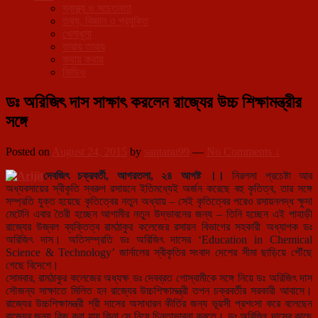
স্বাস্থ্য ও সচেতনতা
তথ্য, বিজ্ঞান ও প্রযুক্তি
খেলাধূলা
তারায় তারায়
কথায় কথায়
ভিডিও
ডঃ অরিজিৎ দাস সাক্ষাৎ করলেন রাজ্যের উচ্চ শিক্ষামন্ত্রীর
সঙ্গে
Posted on
August 24, 2015
by
santanu99
—
No Comments ↓
দেবজিৎ চক্রবর্তী, আগরতলা, ২৪ আগষ্ট ।।
নিরলসা প্রচেষ্টা আর
অধ্যবসায়ের স্বীকৃতি স্বরুপ রসায়নে ইতিমধ্যেই অর্জন করেছে বহু কৃতিত্ব, তার সঙ্গে
সম্প্রতি যুক্ত হয়েছে কৃতিত্বের নতুন অধ্যায় – সেই কৃতিত্বের পরেও রসায়নলদ্ধ ক্ষুদা
মেটেনি এবার তৈরী হচ্ছেন আগামীর নতুন উদ্ভাবনের জন্য – তিনি হচ্ছেন এই পাহাড়ী
রাজ্যের উজ্বল ব্যক্তিত্ব রামঠাকুর কলেজের রসায়ন বিভাগের সহকারী অধ্যাপক ডঃ
অরিজিৎ দাস। অতিসম্প্রতি ডঃ অরিজিৎ দাসের ‘Educati
on in Chemical
Science & Technology’ জার্নালের স্বীকৃতির সংবাদ দেশের সীমা ছাড়িয়ে পৌঁছে
গেছে বিদেশে।
সোমবার, রামঠাকুর কলেজের অধ্যক্ষ ডঃ দেবব্রত গোস্বামীকে সঙ্গে নিয়ে ডঃ অরিজিৎ দাস
সৌজন্য সাক্ষাতে মিলিত হন রাজ্যের উচ্চশিক্ষামন্ত্রী তপন চক্রবর্তীর সরকারী আবাসে।
রাজ্যের উচ্চশিক্ষামন্ত্রী শ্রী দাসের অসাধারন কীর্তির জন্য ভূয়সী প্রশংসা করে বলেছেন
রাজ্যের জন্য কিছু করা যায় কিনা সে নিয়ে চিন্তাভাবনা করতে। ডঃ অরিজিৎ দাসের কাছে