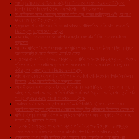
আসন্ন পৌরসভা ও ভিলেজ কাউন্সিল নির্বাচনকে সামনে রেখে নয়াদিল্লিতে
ত্রিপুরা বিজেপির মেগা বৈঠক, দীর্ঘ আলোচনা শীর্ষ নেতৃত্বের
সাংবাদিকদের সঙ্গে সৌজন্য সাক্ষাতে বাইখোড়া থানার নবনিযুক্ত ওসি, অপরাধ
দমনে সমন্বিত উদ্যোগের বার্তা
ডুম্বুর জলাশয়ে মাছ ধরার নিষেধাজ্ঞা কার্যকরে গাফিলতির অভিযোগ, নজরদারি
নিয়ে প্রশ্নের মুখে মৎস্য দপ্তর
নবম বাহিনী টিএসআরের উদ্যোগে স্বেচ্ছায় রক্তদান শিবির, ৬৫ জওয়ানের
রক্তদান
আশারামবাড়িতে বিজেপির প্রয়াস কর্মসূচির প্রথম পর্ব, সাংগঠনিক শক্তি বৃদ্ধিতে
আশারামবাড়ি মণ্ডলে দিনভর একাধিক বৈঠক
৫ মাসের বকেয়া বিলের জেরে সাব্রুমের একাধিক অঙ্গনওয়াড়ি কেন্দ্রে বন্ধ শিশুদের
পুষ্টিকর আহার, সরকারি অনুদান থাকা সত্ত্বেও অর্থ না মেলায় বিপাকে কেন্দ্রের
কর্মীরা, খাদ্যসামগ্রীর মান নিয়েও উঠল প্রশ্ন
জাতীয় সড়কের বেহাল দশা ও দুর্নীতির অভিযোগে খোয়াইতে সিপিআই(এম)-এর
বিক্ষোভ, এনএইচআইডিসিএল দপ্তরে ধরনা
খোয়াই জেলা হাসপাতালের ইমার্জেন্সি বিভাগের করুণ চিত্র, না আছে ডাক্তার, না
আছে নার্স, স্বল্প বেতনভূক্ত সিকিউরিটি গার্ডদেরই ‘জুতো সেলাই থেকে চন্ডী পাঠ’
পর্যন্ত ব্যবহার করছে জেলা হাসপাতাল কর্তৃপক্ষ
‘সনাতন ধর্মের অপমানে চুপ থাকব না’ – সিপিআই(এম) রাজ্য সম্পাদকের
কুরুচিকর মন্তব্যের প্রতিবাদে খোয়াইয়ে বিশ্ব হিন্দু পরিষদের বিক্ষোভে তোলপাড়
দক্ষিণ ত্রিপুরা জেলাভিত্তিক অনূর্ধ্ব-১৭ ভলিবল ও কাবাডি প্রতিযোগিতা শুরু,
উদ্বোধনে প্রাক্তন বিধায়ক
‘১০ কোটি নেশামুক্ত শপথ মেগা ক্যাম্পেইন’-এর শুভ উদ্বোধন, নেশামুক্ত
সমাজ গঠনে সম্মিলিত উদ্যোগের আহ্বান, শপথ নিলেন শতাধিক মানুষ
লেফুঙ্গাতে পঞ্চাশ কানি জমিতে মেগা অয়েল পাম প্লানটেশন প্রোগ্রাম এর