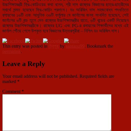
উচ্চশিক্ষামন্ত্রী ফ্রি-কোচিংয়ের কথা বলেন, শ্রী দাস রাজ্যের বিজ্ঞানের ছাত্র-ছাত্রীদের
স্বার্থে সন্মত হয়েছেন ফ্রি-কোচিং প্রদানে। ডঃ অরিজিৎ দাস সহজবোধ্য পদ্ধতিতে
রসায়নের ১৬টি এবং আধুনিক ৩৬টি ফর্মুলার যে জার্নালের জন্য সংবর্ধিত হয়েছেন, সেই
জার্নালের ৬টি খন্ড তুলে দেন রাজ্যের উচ্চশিক্ষামন্ত্রীর হাতে, ৬টি খন্ডের একটি দিয়েছেন
রাজ্যের উচ্চশিক্ষামন্ত্রীকে। রাজ্যের UG এবং PG-র রসায়নের শিক্ষার্থীদের মধ্যে এই
জার্নাল পৌঁছে গেলে উপকৃত হবে বিজ্ঞানের উত্তরসূরীরা – নিশ্চিৎ ডঃ অরিজিৎ দাস।
This entry was posted in
ত্রিপুরা
by
santanu99
. Bookmark the
permalink
.
Leave a Reply
Your email address will not be published.
Required fields are
marked
*
Comment
*