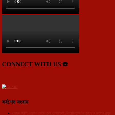
CONNECT WITH US ☎️
সর্বশেষ সংবাদ
খেজুর বাগান এলাকা থেকে চোর গ্রেফতার, উদ্ধার স্বর্ণের চেইন ও রুপোর নূপুর