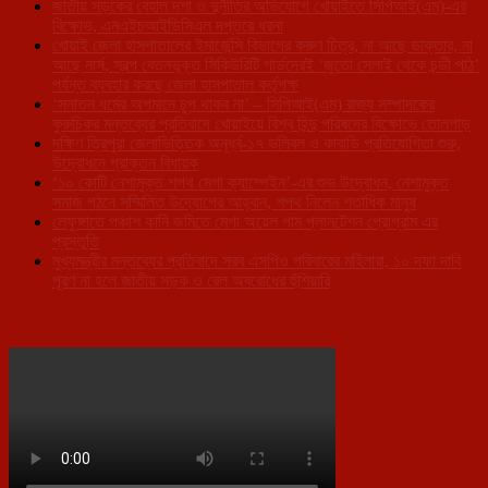
জাতীয় সড়কের বেহাল দশা ও দুর্নীতির অভিযোগে খোয়াইতে সিপিআই(এম)-এর
বিক্ষোভ, এনএইচআইডিসিএল দপ্তরে ধরনা
খোয়াই জেলা হাসপাতালের ইমার্জেন্সি বিভাগের করুণ চিত্র, না আছে ডাক্তার, না
আছে নার্স, স্বল্প বেতনভূক্ত সিকিউরিটি গার্ডদেরই ‘জুতো সেলাই থেকে চন্ডী পাঠ’
পর্যন্ত ব্যবহার করছে জেলা হাসপাতাল কর্তৃপক্ষ
‘সনাতন ধর্মের অপমানে চুপ থাকব না’ – সিপিআই(এম) রাজ্য সম্পাদকের
কুরুচিকর মন্তব্যের প্রতিবাদে খোয়াইয়ে বিশ্ব হিন্দু পরিষদের বিক্ষোভে তোলপাড়
দক্ষিণ ত্রিপুরা জেলাভিত্তিক অনূর্ধ্ব-১৭ ভলিবল ও কাবাডি প্রতিযোগিতা শুরু,
উদ্বোধনে প্রাক্তন বিধায়ক
‘১০ কোটি নেশামুক্ত শপথ মেগা ক্যাম্পেইন’-এর শুভ উদ্বোধন, নেশামুক্ত
সমাজ গঠনে সম্মিলিত উদ্যোগের আহ্বান, শপথ নিলেন শতাধিক মানুষ
লেফুঙ্গাতে পঞ্চাশ কানি জমিতে মেগা অয়েল পাম প্লানটেশন প্রোগ্রাম এর
প্রস্তুতি
মুখ্যমন্ত্রীর মন্তব্যের প্রতিবাদে সরব এসপিও পরিবারের মহিলারা, ১০ দফা দাবি
পূরণ না হলে জাতীয় সড়ক ও রেল অবরোধের হুঁশিয়ারি