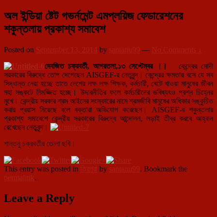
অল ইন্ডিয়া ষ্টেট গভর্নমেন্ট এমপ্লয়িজ ফেডারেশনের
শকুন্তলায় প্রকাশ্য সমাবেশ
Posted on
September 13, 2014
by
santanu99
—
No Comments ↓
দেবজিত
চক্রবর্তী
,
আগরতলা
,
১৩
সেপ্টেম্বর ।।
কেন্দ্রের মোদী
সরকারের বিরুদ্ধে তোপ দেগেছেন AISGEF-র নেতৃবৃন্দ। কেন্দ্রের ক্ষমতায় বসে যে সব
সিদ্ধান্ত নেয়া হচ্ছে তাতে দেশের লক্ষ লক্ষ শিক্ষক, কর্মচারী, খেটে খাওয়া মানুষের জীবন
মহা সঙ্কটে নিমজ্জিত হচ্ছে। উদারনীতির ফলে কর্মচারীদের ভবিষ্যৎও প্রশ্ন চিহ্নের
মুখে। কেন্দ্রীয় সরকার শ্রম আইনের সংস্কারের নামে শ্রমজীবি মানুষের অধিকার সঙ্কুচিত
করার প্রয়াস নিয়েছে বলে বক্তারা অভিযোগ করেছেন। AISGEF-র শকুন্তলার
প্রকাশ্য সমাবেশে কেন্দ্রীয় সরকারের বিরুদ্ধে আন্দোলন, লড়াই তীব্র করবে আহ্বান
রেখেছেন নেতৃবৃন্দ।
শান্তনু চক্রবর্তীর তোলা ছবি।
This entry was posted in
ত্রিপুরা
by
santanu99
. Bookmark the
permalink
.
Leave a Reply