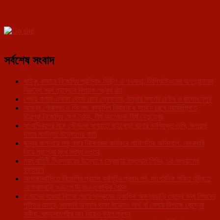
সর্বশেষ সংবাদ
থাইবুং বাজারে বিজেপির প্রতিবাদ মিছিল ও পথসভা, সিপিআইএমের অপপ্রচারের
বিরুদ্ধে সরব প্রাক্তন বিধায়ক শঙ্কর রায়
খেজুর বাগান এলাকা থেকে চোর গ্রেফতার, উদ্ধার স্বর্ণের চেইন ও রুপোর নূপুর
আসন্ন পৌরসভা ও ভিলেজ কাউন্সিল নির্বাচনকে সামনে রেখে নয়াদিল্লিতে
ত্রিপুরা বিজেপির মেগা বৈঠক, দীর্ঘ আলোচনা শীর্ষ নেতৃত্বের
সাংবাদিকদের সঙ্গে সৌজন্য সাক্ষাতে বাইখোড়া থানার নবনিযুক্ত ওসি, অপরাধ
দমনে সমন্বিত উদ্যোগের বার্তা
ডুম্বুর জলাশয়ে মাছ ধরার নিষেধাজ্ঞা কার্যকরে গাফিলতির অভিযোগ, নজরদারি
নিয়ে প্রশ্নের মুখে মৎস্য দপ্তর
নবম বাহিনী টিএসআরের উদ্যোগে স্বেচ্ছায় রক্তদান শিবির, ৬৫ জওয়ানের
রক্তদান
আশারামবাড়িতে বিজেপির প্রয়াস কর্মসূচির প্রথম পর্ব, সাংগঠনিক শক্তি বৃদ্ধিতে
আশারামবাড়ি মণ্ডলে দিনভর একাধিক বৈঠক
৫ মাসের বকেয়া বিলের জেরে সাব্রুমের একাধিক অঙ্গনওয়াড়ি কেন্দ্রে বন্ধ শিশুদের
পুষ্টিকর আহার, সরকারি অনুদান থাকা সত্ত্বেও অর্থ না মেলায় বিপাকে কেন্দ্রের
কর্মীরা, খাদ্যসামগ্রীর মান নিয়েও উঠল প্রশ্ন