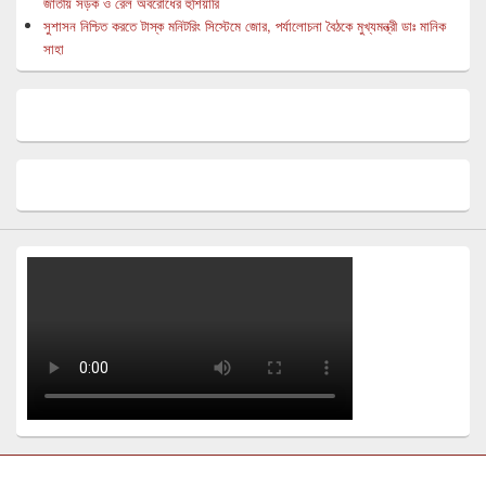
জাতীয় সড়ক ও রেল অবরোধের হুঁশিয়ারি
সুশাসন নিশ্চিত করতে টাস্ক মনিটরিং সিস্টেমে জোর, পর্যালোচনা বৈঠকে মুখ্যমন্ত্রী ডাঃ মানিক
সাহা