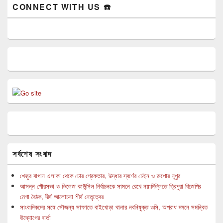
CONNECT WITH US ☎️
সর্বশেষ সংবাদ
খেজুর বাগান এলাকা থেকে চোর গ্রেফতার, উদ্ধার স্বর্ণের চেইন ও রুপোর নূপুর
আসন্ন পৌরসভা ও ভিলেজ কাউন্সিল নির্বাচনকে সামনে রেখে নয়াদিল্লিতে ত্রিপুরা বিজেপির
মেগা বৈঠক, দীর্ঘ আলোচনা শীর্ষ নেতৃত্বের
সাংবাদিকদের সঙ্গে সৌজন্য সাক্ষাতে বাইখোড়া থানার নবনিযুক্ত ওসি, অপরাধ দমনে সমন্বিত
উদ্যোগের বার্তা