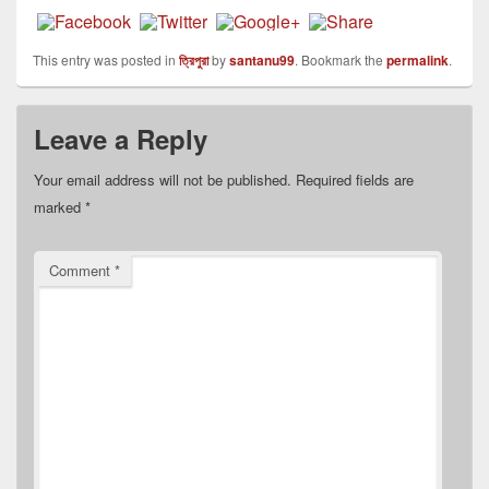
This entry was posted in
ত্রিপুরা
by
santanu99
. Bookmark the
permalink
.
Leave a Reply
Your email address will not be published.
Required fields are
marked
*
Comment
*