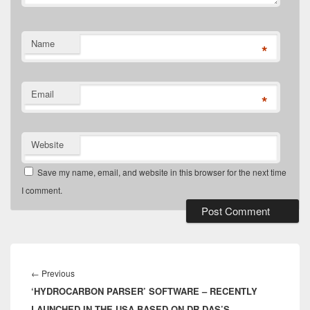
Name
*
Email
*
Website
Save my name, email, and website in this browser for the next time
I comment.
Post
navigation
Previous
←
Previous
‘HYDROCARBON PARSER’ SOFTWARE – RECENTLY
post:
LAUNCHED IN THE USA BASED ON DR DAS’S