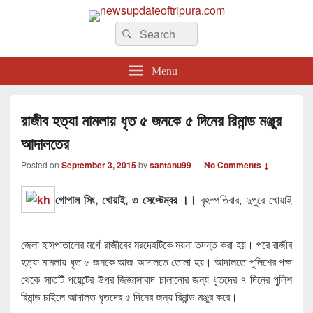
newsupdateoftripura.com
Search
The one & only exceptional Bengali Version online news & infotainment portal
Search
in Tripura.
for:
Menu
রাজীব হত্যা মামলায় ধৃত ৫ জনকে ৫ দিনের রিমান্ড মঞ্জুর
আদালতের
Posted on
September 3, 2015
by
santanu99
—
No Comments ↓
গোপাল সিং, খোয়াই, ৩ সেপ্টেম্বর ।।
বৃহস্পতিবার, দুপুরে খোয়াই
জেলা হাসপাতালের মর্গে রাজীবের মরদেহটিকে ময়না তদন্ত করা হয়। পরে রাজীব
হত্যা মামলায় ধৃত ৫ জনকে আজ আদালতে তোলা হয়। আদালতে পুলিশের পক্ষ
থেকে সাতটি পয়েন্টের উপর জিজ্ঞাসাবাদ চালানোর জন্য ধৃতদের ৭ দিনের পুলিশ
রিমান্ড চাইলে আদালত ধৃতদের ৫ দিনের জন্য রিমান্ড মঞ্জুর করে।