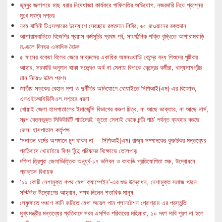
ডুম্বুর জলাশয়ে মাছ ধরার নিষেধাজ্ঞা কার্যকরে গাফিলতির অভিযোগ, নজরদারি নিয়ে প্রশ্নের
মুখে মৎস্য দপ্তর
নবম বাহিনী টিএসআরের উদ্যোগে স্বেচ্ছায় রক্তদান শিবির, ৬৫ জওয়ানের রক্তদান
আশারামবাড়িতে বিজেপির প্রয়াস কর্মসূচির প্রথম পর্ব, সাংগঠনিক শক্তি বৃদ্ধিতে আশারামবাড়ি
মণ্ডলে দিনভর একাধিক বৈঠক
৫ মাসের বকেয়া বিলের জেরে সাব্রুমের একাধিক অঙ্গনওয়াড়ি কেন্দ্রে বন্ধ শিশুদের পুষ্টিকর
আহার, সরকারি অনুদান থাকা সত্ত্বেও অর্থ না মেলায় বিপাকে কেন্দ্রের কর্মীরা, খাদ্যসামগ্রীর
মান নিয়েও উঠল প্রশ্ন
জাতীয় সড়কের বেহাল দশা ও দুর্নীতির অভিযোগে খোয়াইতে সিপিআই(এম)-এর বিক্ষোভ,
এনএইচআইডিসিএল দপ্তরে ধরনা
খোয়াই জেলা হাসপাতালের ইমার্জেন্সি বিভাগের করুণ চিত্র, না আছে ডাক্তার, না আছে নার্স,
স্বল্প বেতনভূক্ত সিকিউরিটি গার্ডদেরই ‘জুতো সেলাই থেকে চন্ডী পাঠ’ পর্যন্ত ব্যবহার করছে
জেলা হাসপাতাল কর্তৃপক্ষ
‘সনাতন ধর্মের অপমানে চুপ থাকব না’ – সিপিআই(এম) রাজ্য সম্পাদকের কুরুচিকর মন্তব্যের
প্রতিবাদে খোয়াইয়ে বিশ্ব হিন্দু পরিষদের বিক্ষোভে তোলপাড়
দক্ষিণ ত্রিপুরা জেলাভিত্তিক অনূর্ধ্ব-১৭ ভলিবল ও কাবাডি প্রতিযোগিতা শুরু, উদ্বোধনে
প্রাক্তন বিধায়ক
‘১০ কোটি নেশামুক্ত শপথ মেগা ক্যাম্পেইন’-এর শুভ উদ্বোধন, নেশামুক্ত সমাজ গঠনে
সম্মিলিত উদ্যোগের আহ্বান, শপথ নিলেন শতাধিক মানুষ
লেফুঙ্গাতে পঞ্চাশ কানি জমিতে মেগা অয়েল পাম প্লানটেশন প্রোগ্রাম এর প্রস্তুতি
মুখ্যমন্ত্রীর মন্তব্যের প্রতিবাদে সরব এসপিও পরিবারের মহিলারা, ১০ দফা দাবি পূরণ না হলে