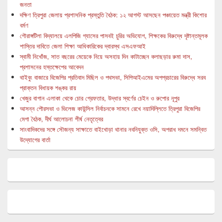
জনতা
দক্ষিণ ত্রিপুরা জেলায় প্রশাসনিক প্রস্তুতি বৈঠক: ১২ আগস্ট আসছেন পঞ্চায়েত মন্ত্রী কিশোর
বর্মণ
গৌরাঙ্গটিলা বিদ্যালয়ে এলপিজি গ্যাসের পাসবই চুরির অভিযোগ, শিক্ষকের বিরুদ্ধে দৃষ্টান্তমূলক
শাস্তির দাবিতে জেলা শিক্ষা আধিকারিকের দ্বারস্থ এসএফআই
স্বামী নিখোঁজ, সাত বছরের মেয়েকে নিয়ে অসহায় দিন কাটাচ্ছেন কলাছড়ার রুমা দাস,
প্রশাসনের হস্তক্ষেপের আবেদন
থাইবুং বাজারে বিজেপির প্রতিবাদ মিছিল ও পথসভা, সিপিআইএমের অপপ্রচারের বিরুদ্ধে সরব
প্রাক্তন বিধায়ক শঙ্কর রায়
খেজুর বাগান এলাকা থেকে চোর গ্রেফতার, উদ্ধার স্বর্ণের চেইন ও রুপোর নূপুর
আসন্ন পৌরসভা ও ভিলেজ কাউন্সিল নির্বাচনকে সামনে রেখে নয়াদিল্লিতে ত্রিপুরা বিজেপির
মেগা বৈঠক, দীর্ঘ আলোচনা শীর্ষ নেতৃত্বের
সাংবাদিকদের সঙ্গে সৌজন্য সাক্ষাতে বাইখোড়া থানার নবনিযুক্ত ওসি, অপরাধ দমনে সমন্বিত
উদ্যোগের বার্তা