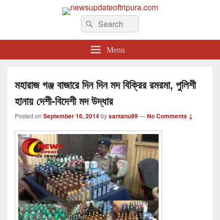
newsupdateoftripura.com
Search
The one & only exceptional Bengali Version online news & infotainment portal
Search
in Tripura.
for:
Menu
মহারাজ গঞ্জ বাজারে দিন দিন মদ বিক্রির রমরমা, পুলিশী
হানায় দেশী-বিদেশী মদ উদ্ধার
Posted on
September 16, 2014
by
santanu99
—
No Comments ↓