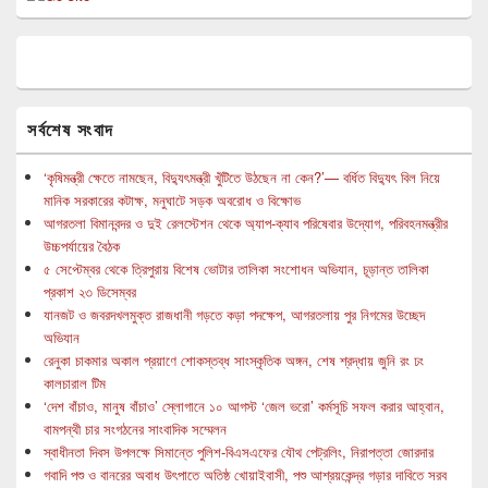
সর্বশেষ সংবাদ
‘কৃষিমন্ত্রী ক্ষেতে নামছেন, বিদ্যুৎমন্ত্রী খুঁটিতে উঠছেন না কেন?’— বর্ধিত বিদ্যুৎ বিল নিয়ে
মানিক সরকারের কটাক্ষ, মনুঘাটে সড়ক অবরোধ ও বিক্ষোভ
আগরতলা বিমানবন্দর ও দুই রেলস্টেশন থেকে অ্যাপ-ক্যাব পরিষেবার উদ্যোগ, পরিবহনমন্ত্রীর
উচ্চপর্যায়ের বৈঠক
৫ সেপ্টেম্বর থেকে ত্রিপুরায় বিশেষ ভোটার তালিকা সংশোধন অভিযান, চূড়ান্ত তালিকা
প্রকাশ ২৩ ডিসেম্বর
যানজট ও জবরদখলমুক্ত রাজধানী গড়তে কড়া পদক্ষেপ, আগরতলায় পুর নিগমের উচ্ছেদ
অভিযান
রেনুকা চাকমার অকাল প্রয়াণে শোকস্তব্ধ সাংস্কৃতিক অঙ্গন, শেষ শ্রদ্ধায় জুনি রং ঢং
কালচারাল টিম
‘দেশ বাঁচাও, মানুষ বাঁচাও’ স্লোগানে ১০ আগস্ট ‘জেল ভরো’ কর্মসূচি সফল করার আহ্বান,
বামপন্থী চার সংগঠনের সাংবাদিক সম্মেলন
স্বাধীনতা দিবস উপলক্ষে সিমান্তে পুলিশ-বিএসএফের যৌথ পেট্রলিং, নিরাপত্তা জোরদার
গবাদি পশু ও বানরের অবাধ উৎপাতে অতিষ্ঠ খোয়াইবাসী, পশু আশ্রয়কেন্দ্র গড়ার দাবিতে সরব