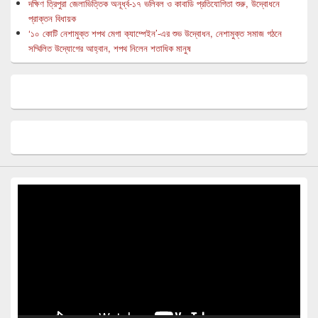
দক্ষিণ ত্রিপুরা জেলাভিত্তিক অনূর্ধ্ব-১৭ ভলিবল ও কাবাডি প্রতিযোগিতা শুরু, উদ্বোধনে
প্রাক্তন বিধায়ক
‘১০ কোটি নেশামুক্ত শপথ মেগা ক্যাম্পেইন’-এর শুভ উদ্বোধন, নেশামুক্ত সমাজ গঠনে
সম্মিলিত উদ্যোগের আহ্বান, শপথ নিলেন শতাধিক মানুষ
Video
Player