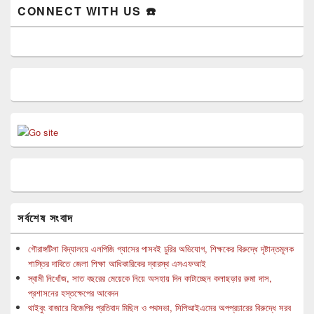
CONNECT WITH US ☎️
সর্বশেষ সংবাদ
গৌরাঙ্গটিলা বিদ্যালয়ে এলপিজি গ্যাসের পাসবই চুরির অভিযোগ, শিক্ষকের বিরুদ্ধে দৃষ্টান্তমূলক
শাস্তির দাবিতে জেলা শিক্ষা আধিকারিকের দ্বারস্থ এসএফআই
স্বামী নিখোঁজ, সাত বছরের মেয়েকে নিয়ে অসহায় দিন কাটাচ্ছেন কলাছড়ার রুমা দাস,
প্রশাসনের হস্তক্ষেপের আবেদন
থাইবুং বাজারে বিজেপির প্রতিবাদ মিছিল ও পথসভা, সিপিআইএমের অপপ্রচারের বিরুদ্ধে সরব