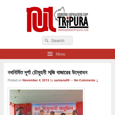
newsupdateoftripura.com
Search
The one & only exceptional Bengali Version online news & infotainment portal
Search
in Tripura.
for:
Menu
নবনির্মিত দূর্গা চৌমুহনী সব্জি বাজারের উদ্বোধন
Posted on
November 4, 2015
by
santanu99
—
No Comments ↓