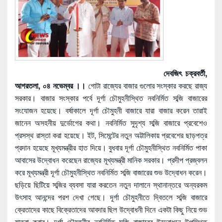
দেবজিৎ চক্রবর্তী,
আগরতলা, ০৪ নভেম্বর ।।
গোটা রাজ্যের বাজার গুলোর সংস্কার করছে রাজ্য
সরকার। বাজার সংস্কার পর্বে দূর্গা চৌমুহনীস্থিত নবনির্মিত সব্জি বাজারের
সংযোজন হয়েছে। বর্ষাকালে দূর্গা চৌমুহনী বাজারে যারা বাজার করেন তারাই
জানেন অসহনীয় দুর্ভোগের কথা। নবনির্মিত সুদৃশ্য সব্জি বাজারে প্রবেশেও
প্রসস্থ রাস্তা করা হয়েছে। ইট, সিমেন্টের নতুন অট্টালিকায় প্রবেশের ছাড়পত্র
প্রদান হয়েছে মূখ্যমন্ত্রীর হাত দিয়ে। বুধবার দূর্গা চৌমুহনীস্থিত নবনির
্মিত পাকা
আবাসের উদ্বোধন করেছেন রাজ্যের মূখ্যমন্ত্রী মানিক সরকার। প্রদীপ প্রজ্বলন
করে মূখ্যমন্ত্রী দূর্গা চৌমুহনীস্থিত নবনির্মিত সব্জি বাজারের শুভ উদ্বোধন করেন।
ছড়িয়ে ছিটিয়ে সব্জির ব্যবসা যারা করতেন নতুন দালানে স্থানান্তরে অন্যরকম
উৎসাহ আনন্দের পরশ দেখা গেছে। দূর্গা চৌমুহনীতে দ্বিতলে সব্জি বাজারে
ক্রেতাদের কাছে বিক্রেতাদের আবদার ছিল উদ্বোধনী দিনে একটা কিছু নিয়ে শুভ
যাত্রা করার। দূর্গা চৌমুহনীর নবনির্মিত সব্জি বাজারের উদ্বোধনে উপস্থিত