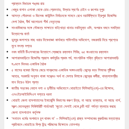
প্রাক্তন বিধায়ক শঙ্কর রায়
খেজুর বাগান এলাকা থেকে চোর গ্রেফতার, উদ্ধার স্বর্ণের চেইন ও রুপোর নূপুর
আসন্ন পৌরসভা ও ভিলেজ কাউন্সিল নির্বাচনকে সামনে রেখে নয়াদিল্লিতে ত্রিপুরা বিজেপির
মেগা বৈঠক, দীর্ঘ আলোচনা শীর্ষ নেতৃত্বের
সাংবাদিকদের সঙ্গে সৌজন্য সাক্ষাতে বাইখোড়া থানার নবনিযুক্ত ওসি, অপরাধ দমনে সমন্বিত
উদ্যোগের বার্তা
ডুম্বুর জলাশয়ে মাছ ধরার নিষেধাজ্ঞা কার্যকরে গাফিলতির অভিযোগ, নজরদারি নিয়ে প্রশ্নের
মুখে মৎস্য দপ্তর
নবম বাহিনী টিএসআরের উদ্যোগে স্বেচ্ছায় রক্তদান শিবির, ৬৫ জওয়ানের রক্তদান
আশারামবাড়িতে বিজেপির প্রয়াস কর্মসূচির প্রথম পর্ব, সাংগঠনিক শক্তি বৃদ্ধিতে আশারামবাড়ি
মণ্ডলে দিনভর একাধিক বৈঠক
৫ মাসের বকেয়া বিলের জেরে সাব্রুমের একাধিক অঙ্গনওয়াড়ি কেন্দ্রে বন্ধ শিশুদের পুষ্টিকর
আহার, সরকারি অনুদান থাকা সত্ত্বেও অর্থ না মেলায় বিপাকে কেন্দ্রের কর্মীরা, খাদ্যসামগ্রীর
মান নিয়েও উঠল প্রশ্ন
জাতীয় সড়কের বেহাল দশা ও দুর্নীতির অভিযোগে খোয়াইতে সিপিআই(এম)-এর বিক্ষোভ,
এনএইচআইডিসিএল দপ্তরে ধরনা
খোয়াই জেলা হাসপাতালের ইমার্জেন্সি বিভাগের করুণ চিত্র, না আছে ডাক্তার, না আছে নার্স,
স্বল্প বেতনভূক্ত সিকিউরিটি গার্ডদেরই ‘জুতো সেলাই থেকে চন্ডী পাঠ’ পর্যন্ত ব্যবহার করছে
জেলা হাসপাতাল কর্তৃপক্ষ
‘সনাতন ধর্মের অপমানে চুপ থাকব না’ – সিপিআই(এম) রাজ্য সম্পাদকের কুরুচিকর মন্তব্যের
প্রতিবাদে খোয়াইয়ে বিশ্ব হিন্দু পরিষদের বিক্ষোভে তোলপাড়