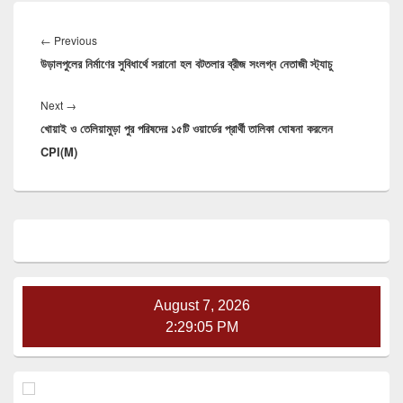
Post
navigation
Previous
←
Previous
উড়ালপুলের নির্মাণের সুবিধার্থে সরানো হল বটতলার ব্রীজ সংলগ্ন নেতাজী স্ট্যাচু
post:
Next
Next
→
খোয়াই ও তেলিয়ামুড়া পুর পরিষদের ১৫টি ওয়ার্ডের প্রার্থী তালিকা ঘোষনা করলেন
post:
CPI(M)
Primary
Sidebar
Widget
Area
August 7, 2026
2:29:06 PM