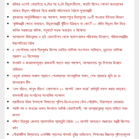
রবিবার এলেই খোয়াইয়ে ঘণ্টার পর ঘণ্টা বিদ্যুৎহীনতা, বাড়তি বিলেও ক্ষোভ! জনরোষের
আবহে বিদ্যুৎ পরিষেবা নিয়ে জরুরি পর্যালোচনা বৈঠকে মুখ্যমন্ত্রী
কৃষকদের আধুনিকীকরণে বড় পদক্ষেপ, কল্যাণপুরে বিনামূল্যে ৩৮টি পাওয়ার উইডার বিতরণ
‘কৃষিমন্ত্রী ক্ষেতে নামছেন, বিদ্যুৎমন্ত্রী খুঁটিতে উঠছেন না কেন?’— বর্ধিত বিদ্যুৎ বিল নিয়ে
মানিক সরকারের কটাক্ষ, মনুঘাটে সড়ক অবরোধ ও বিক্ষোভ
আগরতলা বিমানবন্দর ও দুই রেলস্টেশন থেকে অ্যাপ-ক্যাব পরিষেবার উদ্যোগ, পরিবহনমন্ত্রীর
উচ্চপর্যায়ের বৈঠক
৫ সেপ্টেম্বর থেকে ত্রিপুরায় বিশেষ ভোটার তালিকা সংশোধন অভিযান, চূড়ান্ত তালিকা
প্রকাশ ২৩ ডিসেম্বর
যানজট ও জবরদখলমুক্ত রাজধানী গড়তে কড়া পদক্ষেপ, আগরতলায় পুর নিগমের উচ্ছেদ
অভিযান
রেনুকা চাকমার অকাল প্রয়াণে শোকস্তব্ধ সাংস্কৃতিক অঙ্গন, শেষ শ্রদ্ধায় জুনি রং ঢং
কালচারাল টিম
‘দেশ বাঁচাও, মানুষ বাঁচাও’ স্লোগানে ১০ আগস্ট ‘জেল ভরো’ কর্মসূচি সফল করার আহ্বান,
বামপন্থী চার সংগঠনের সাংবাদিক সম্মেলন
স্বাধীনতা দিবস উপলক্ষে সিমান্তে পুলিশ-বিএসএফের যৌথ পেট্রলিং, নিরাপত্তা জোরদার
গবাদি পশু ও বানরের অবাধ উৎপাতে অতিষ্ঠ খোয়াইবাসী, পশু আশ্রয়কেন্দ্র গড়ার দাবিতে সরব
জনতা
দক্ষিণ ত্রিপুরা জেলায় প্রশাসনিক প্রস্তুতি বৈঠক: ১২ আগস্ট আসছেন পঞ্চায়েত মন্ত্রী কিশোর
বর্মণ
গৌরাঙ্গটিলা বিদ্যালয়ে এলপিজি গ্যাসের পাসবই চুরির অভিযোগ, শিক্ষকের বিরুদ্ধে দৃষ্টান্তমূলক