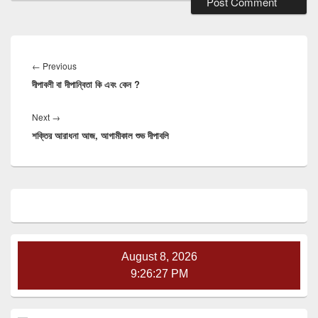
Post
navigation
Previous
←
Previous
দীপাবলী বা দীপান্বিতা কি এবং কেন ?
post:
Next
Next
→
শক্তির আরাধনা আজ, আগামীকাল শুভ দীপাবলি
post:
Primary
Sidebar
Widget
Area
August 8, 2026
9:26:28 PM