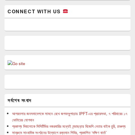
CONNECT WITH US
সর্বশেষ সংবাদ
আগরতলার জনসমাবেশকে সামনে রেখে জগবন্ধুপাড়ায় IPFT-এর প্রচারসভা, ৭ পরিবারের ১৭
ভোটারের যোগদান
প্রকাশ্য দিবালোকে সিসিটিভির নজরদারির মধ্যেই গন্ডাছড়ায় বিজেপি নেতার বাইক চুরি, চাঞ্চল্য
সাব্রুমে সাংবাদিক সংগঠনের উদ্যোগে রক্তদান শিবির, প্রকাশিত ‘দক্ষিণ বার্তা’