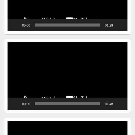
00:00
01:29
Video
Player
00:00
01:48
Video
Player