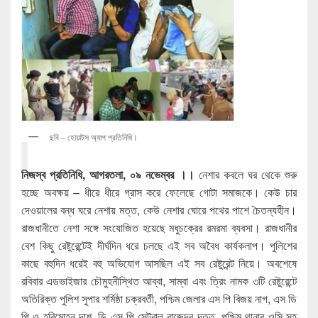
ছবি – হোয়াটস অ্যাপ প্রতিনিধি।
নিজস্ব প্রতিনিধি, আগরতলা, ০৯ নভেম্বর ।।
নেশার কবলে ঘর থেকে শুরু
হচ্ছে অবক্ষয় – ধীরে ধীরে গ্রাস করে ফেলেছে গোটা সমাজকে। কেউ চার
দেওয়ালের বন্ধ ঘরে নেশায় মত্ত, কেউ নেশার ঘোরে পথের পাশে চৈতন্যহীন।
রাজধানীতে নেশা সঙ্গে সংযোজিত হয়েছে মধুচক্রের রমরমা ব্যবসা। রাজধানীর
বেশ কিছু রেষ্টুরেন্টেই দীর্ঘদিন ধরে চলছে এই সব অবৈধ কার্যকলাপ। পুলিশের
কাছে বহুদিন ধরেই বহু অভিযোগ আসছিল এই সব রেষ্টুরেন্ট নিয়ে। অবশেষে
রবিবার এডভাইজার চৌমুহনীস্থিত আব্বা, সাম্বা এবং ত্রিং নামক ৩টি রেষ্টুরেন্টে
অতিরিক্ত পুলিশ সুপার শর্মিষ্ঠা চক্রবর্তী, পশ্চিম জেলার এস পি বিজয় নাগ, এস ডি
পি ও হরিমোহন দাশ, ডি এস পি সেন্ট্রাল রাজেন্দ্র দত্ত, পশ্চিম থানার ওসি সহ