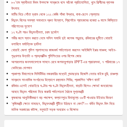
৮০’তম স্বাধীনতা দিবস উপলক্ষে সাব্রুমে বসে আঁকো প্রতিযোগিতা, খুদে শিল্পীদের ব্যাপক
উৎসাহ
মাটির নিচে পোঁতা ড্রাম থেকে ১২২ কেজি গাঁজা উদ্ধার, বাবা-ছেলে গ্রেপ্তার
বিদ্যুৎ বিলের সমস্যা সমাধানে দ্রুত উদ্যোগ, প্রিপেইড গ্রাহকদের বকেয়া ৬ মাসে কিস্তিতে
পরিশোধের সুযোগ
১২ ঘণ্টা পরও বিদ্যুৎহীনতা, চরম দুর্ভোগ
গভীর জলে স্নান করতে নেমে সলিল সমাধি দুই কলেজ পড়ুয়ার, রবিবারের ছুটিতে খোয়াই
ধলাবিলে মর্মান্তিক দুর্ঘটনা
খোয়াই জেলা পুলিশ প্রশাসনের কাজকর্ম পর্যালোচনা করলেন আইজিপি ইপ্পর মাঞ্চক; আইন-
শৃঙ্খলার উন্নতি ও প্রঅ্যাক্টিভ পুলিশিংয়ের ওপর বিশেষ জোর
আগরতলার জনসমাবেশকে সামনে রেখে জগবন্ধুপাড়ায় IPFT-এর প্রচারসভা, ৭ পরিবারের ১৭
ভোটারের যোগদান
প্রকাশ্য দিবালোকে সিসিটিভির নজরদারির মধ্যেই গন্ডাছড়ায় বিজেপি নেতার বাইক চুরি, চাঞ্চল্য
সাব্রুমে সাংবাদিক সংগঠনের উদ্যোগে রক্তদান শিবির, প্রকাশিত ‘দক্ষিণ বার্তা’
রবিবার এলেই খোয়াইয়ে ঘণ্টার পর ঘণ্টা বিদ্যুৎহীনতা, বাড়তি বিলেও ক্ষোভ! জনরোষের
আবহে বিদ্যুৎ পরিষেবা নিয়ে জরুরি পর্যালোচনা বৈঠকে মুখ্যমন্ত্রী
কৃষকদের আধুনিকীকরণে বড় পদক্ষেপ, কল্যাণপুরে বিনামূল্যে ৩৮টি পাওয়ার উইডার বিতরণ
‘কৃষিমন্ত্রী ক্ষেতে নামছেন, বিদ্যুৎমন্ত্রী খুঁটিতে উঠছেন না কেন?’— বর্ধিত বিদ্যুৎ বিল নিয়ে
মানিক সরকারের কটাক্ষ, মনুঘাটে সড়ক অবরোধ ও বিক্ষোভ