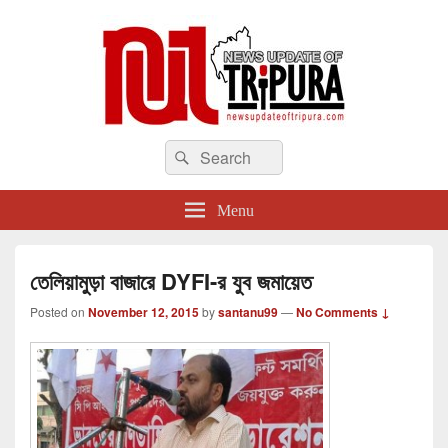
newsupdateoftripura.com
Search
The one & only exceptional Bengali Version online news & infotainment portal
Search
in Tripura.
for:
Menu
তেলিয়ামুড়া বাজারে DYFI-র যুব জমায়েত
Posted on
November 12, 2015
by
santanu99
—
No Comments ↓