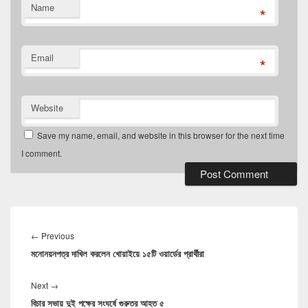
Name
*
Email
*
Website
Save my name, email, and website in this browser for the next time
I comment.
Post
navigation
Previous
←
Previous
মনোনয়নপত্র দাখিল করলেন খোয়াইয়ে ১৫টি ওয়ার্ডের প্রার্থীরা
post:
Next
Next
→
বিচার সভায় দুই পক্ষের সংঘর্ষে গুরুতর আহত ৫
post: