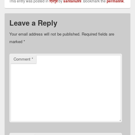
This entry was posted in
ত্রিপুরা
by
santanu99
. Bookmark the
permalink
.
Leave a Reply
Your email address will not be published.
Required fields are
marked
*
Comment
*