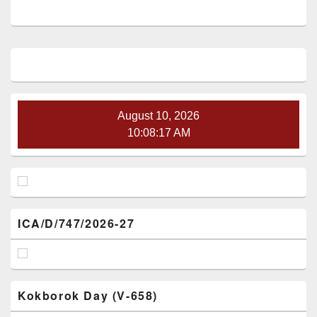
Primary
Sidebar
Widget
Area
August 10, 2026
10:08:17 AM
ICA/D/747/2026-27
Kokborok Day (V-658)