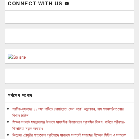
CONNECT WITH US ☎️
সর্বশেষ সংবাদ
শ্রমিক-কৃষকদের ১১ দফা দাবিতে খোয়াইতে ‘জেল ভরো’ আন্দোলন, বাম গণসংগঠনগুলোর
বিশাল মিছিল
শিক্ষক সংকটে সমরেন্দ্রগঞ্জ উচ্চতর মাধ্যমিক বিদ্যালয়ের প্রাথমিক বিভাগ, দাবিতে শ্রীনগর-
বিলোনিয়া সড়ক অবরোধ
জিতেন্দ্র চৌধুরীর মন্তব্যের প্রতিবাদে সাব্রুমে সনাতনী সমাজের বিক্ষোভ মিছিল ও সমাবেশ