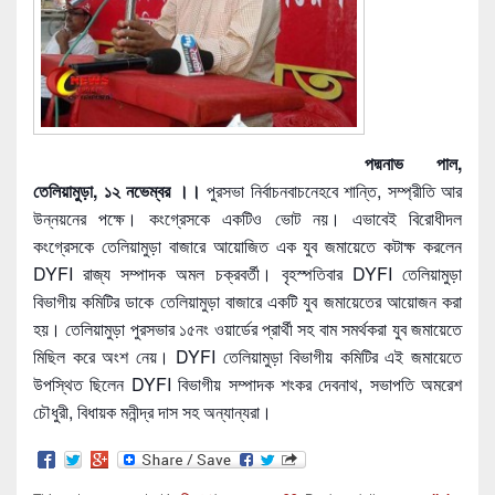
পদ্মনাভ পাল,
তেলিয়ামুড়া, ১২ নভেম্বর ।।
পুরসভা নির্বাচনবাচনেহবে শান্তি, সম্প্রীতি আর
উন্নয়নের পক্ষে। কংগ্রেসকে একটিও ভোট নয়। এভাবেই বিরোধীদল
কংগ্রেসকে তেলিয়ামুড়া বাজারে আয়োজিত এক যুব জমায়েতে কটাক্ষ করলেন
DYFI রাজ্য সম্পাদক অমল চক্রবর্তী। বৃহস্পতিবার DYFI তেলিয়ামুড়া
বিভাগীয় কমিটির ডাকে তেলিয়ামুড়া বাজারে একটি যুব জমায়েতের আয়োজন করা
হয়। তেলিয়ামুড়া পুরসভার ১৫নং ওয়ার্ডের প্রার্থী সহ বাম সমর্থকরা যুব জমায়েতে
মিছিল করে অংশ নেয়। DYFI তেলিয়ামুড়া বিভাগীয় কমিটির এই জমায়েতে
উপস্থিত ছিলেন DYFI বিভাগীয় সম্পাদক শংকর দেবনাথ, সভাপতি অমরেশ
চৌধুরী, বিধায়ক মনীন্দ্র দাস সহ অন্যান্যরা।