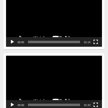
Player
00:00
01:14
Video
Player
00:00
01:33