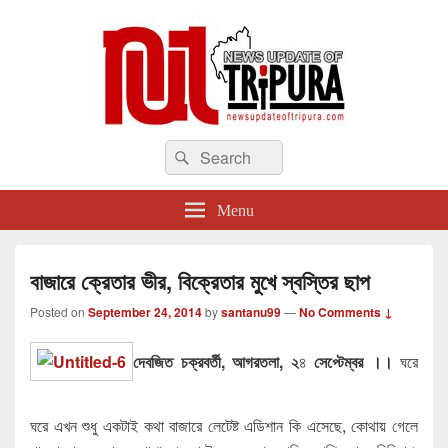
newsupdateoftripura.com
Search
The one & only exceptional Bengali Version online news & infotainment portal
Search
in Tripura.
for:
Menu
বাজারে ক্রেতার ভীর, বিক্রেতার মুখে স্বস্তির ছাপ
Posted on
September 24, 2014
by
santanu99
—
No Comments ↓
দেবজিত
চক্রবর্তী
,
আগরতলা
,
২
৪
সেপ্টেম্বর ।।
ঘরে
ঘরে এখন শুধু একটাই কথা বাজারে লেটেষ্ট এডিশান কি এসেছে, কোথায় গেলে