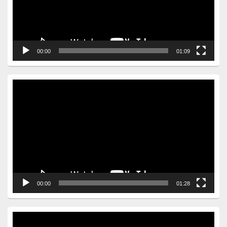
00:00
01:09
Video
Player
00:00
01:28
Video