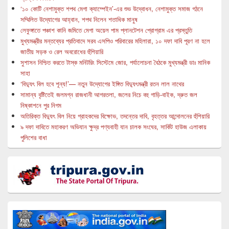
‘১০ কোটি নেশামুক্ত শপথ মেগা ক্যাম্পেইন’-এর শুভ উদ্বোধন, নেশামুক্ত সমাজ গঠনে
সম্মিলিত উদ্যোগের আহ্বান, শপথ নিলেন শতাধিক মানুষ
লেফুঙ্গাতে পঞ্চাশ কানি জমিতে মেগা অয়েল পাম প্লানটেশন প্রোগ্রাম এর প্রস্তুতি
মুখ্যমন্ত্রীর মন্তব্যের প্রতিবাদে সরব এসপিও পরিবারের মহিলারা, ১০ দফা দাবি পূরণ না হলে
জাতীয় সড়ক ও রেল অবরোধের হুঁশিয়ারি
সুশাসন নিশ্চিত করতে টাস্ক মনিটরিং সিস্টেমে জোর, পর্যালোচনা বৈঠকে মুখ্যমন্ত্রী ডাঃ মানিক
সাহা
‘বিদ্যুৎ বিল হবে শূন্য!’— নতুন উদ্যোগের ইঙ্গিত বিদ্যুৎমন্ত্রী রতন লাল নাথের
সামান্য বৃষ্টিতেই জলমগ্ন রাজধানী আগরতলা, জলের নিচে বহু গাড়ি-বাইক, দ্রুত জল
নিষ্কাশনে পুর নিগম
অতিরিক্ত বিদ্যুৎ বিল নিয়ে গ্রাহকদের বিক্ষোভ, তদন্তের দাবি, বৃহত্তর আন্দোলনের হুঁশিয়ারি
৯ দফা দাবিতে মহাকরণ অভিযান ক্ষুদ্র পণ্যবাহী যান চালক সংঘের, সার্কিট হাউজ এলাকায়
পুলিশের বাধা