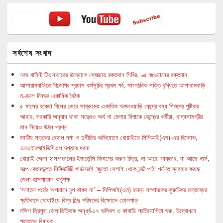
সর্বশেষ সংবাদ
নবম বাহিনী টিএসআরের উদ্যোগে স্বেচ্ছায় রক্তদান শিবির, ৬৫ জওয়ানের রক্তদান
আশারামবাড়িতে বিজেপির প্রয়াস কর্মসূচির প্রথম পর্ব, সাংগঠনিক শক্তি বৃদ্ধিতে আশারামবাড়ি
মণ্ডলে দিনভর একাধিক বৈঠক
৫ মাসের বকেয়া বিলের জেরে সাব্রুমের একাধিক অঙ্গনওয়াড়ি কেন্দ্রে বন্ধ শিশুদের পুষ্টিকর
আহার, সরকারি অনুদান থাকা সত্ত্বেও অর্থ না মেলায় বিপাকে কেন্দ্রের কর্মীরা, খাদ্যসামগ্রীর
মান নিয়েও উঠল প্রশ্ন
জাতীয় সড়কের বেহাল দশা ও দুর্নীতির অভিযোগে খোয়াইতে সিপিআই(এম)-এর বিক্ষোভ,
এনএইচআইডিসিএল দপ্তরে ধরনা
খোয়াই জেলা হাসপাতালের ইমার্জেন্সি বিভাগের করুণ চিত্র, না আছে ডাক্তার, না আছে নার্স,
স্বল্প বেতনভূক্ত সিকিউরিটি গার্ডদেরই ‘জুতো সেলাই থেকে চন্ডী পাঠ’ পর্যন্ত ব্যবহার করছে
জেলা হাসপাতাল কর্তৃপক্ষ
‘সনাতন ধর্মের অপমানে চুপ থাকব না’ – সিপিআই(এম) রাজ্য সম্পাদকের কুরুচিকর মন্তব্যের
প্রতিবাদে খোয়াইয়ে বিশ্ব হিন্দু পরিষদের বিক্ষোভে তোলপাড়
দক্ষিণ ত্রিপুরা জেলাভিত্তিক অনূর্ধ্ব-১৭ ভলিবল ও কাবাডি প্রতিযোগিতা শুরু, উদ্বোধনে
প্রাক্তন বিধায়ক