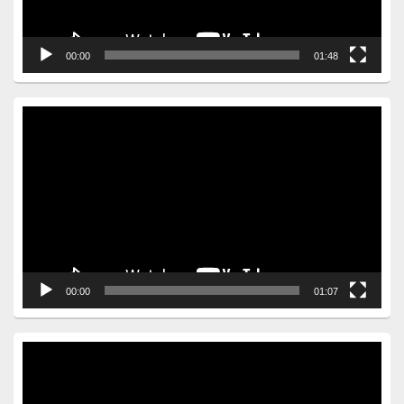
00:00
01:48
Video
Player
00:00
01:07
Video
Player