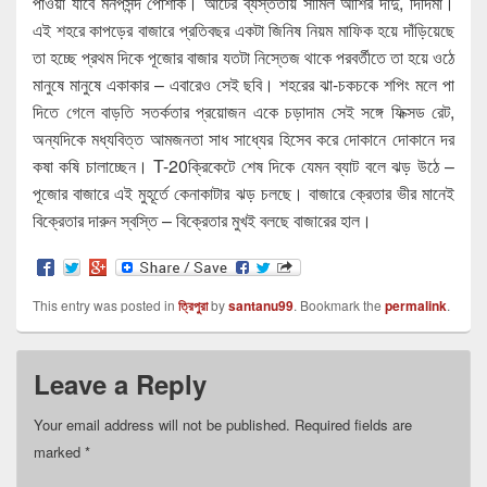
পাওয়া যাবে মনপসন্দ পোশাক। আটের ব্যস্ততায় সামিল আশির দাদু, দিদিমা।
এই শহরে কাপড়ের বাজারে প্রতিবছর একটা জিনিষ নিয়ম মাফিক হয়ে দাঁড়িয়েছে
তা হচ্ছে প্রথম দিকে পূজোর বাজার যতটা নিস্তেজ থাকে পরবর্তীতে তা হয়ে ওঠে
মানুষে মানুষে একাকার – এবারেও সেই ছবি। শহরের ঝা-চকচকে শপিং মলে পা
দিতে গেলে বাড়তি সতর্কতার প্রয়োজন একে চড়াদাম সেই সঙ্গে ফিক্সড রেট,
অন্যদিকে মধ্যবিত্ত আমজনতা সাধ সাধ্যের হিসেব করে দোকানে দোকানে দর
কষা কষি চালাচ্ছেন। T-20ক্রিকেটে শেষ দিকে যেমন ব্যাট বলে ঝড় উঠে –
পূজোর বাজারে এই মুহূর্তে কেনাকাটার ঝড় চলছে। বাজারে ক্রেতার ভীর মানেই
বিক্রেতার দারুন স্বস্তি – বিক্রেতার মুখই বলছে বাজারের হাল।
This entry was posted in
ত্রিপুরা
by
santanu99
. Bookmark the
permalink
.
Leave a Reply
Your email address will not be published.
Required fields are
marked
*