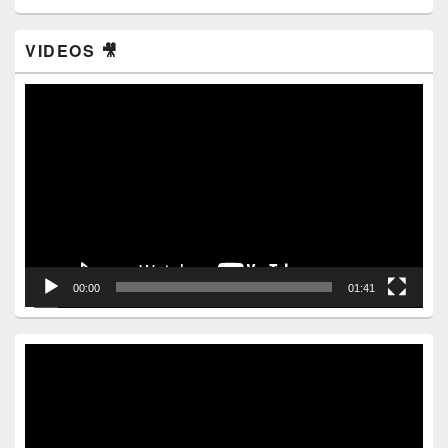
VIDEOS 🎥
Video
Player
00:00
01:41
Video
Player