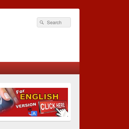
Search
Search
for: