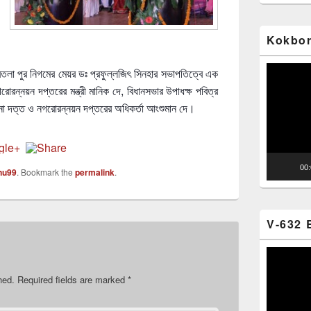
Kokbor
Video
লা পুর নিগমের মেয়র ডঃ প্রফুল্লজিৎ সিনহার সভাপতিত্বে এক
Player
োরন্নয়ন দপ্তরের মন্ত্রী মানিক দে, বিধানসভার উপাধক্ষ পবিত্র
ত্না দত্ত ও নগরোরন্নয়ন দপ্তরের অধিকর্তা আংশুমান দে।
00
nu99
. Bookmark the
permalink
.
V-632 
Video
Player
hed.
Required fields are marked
*