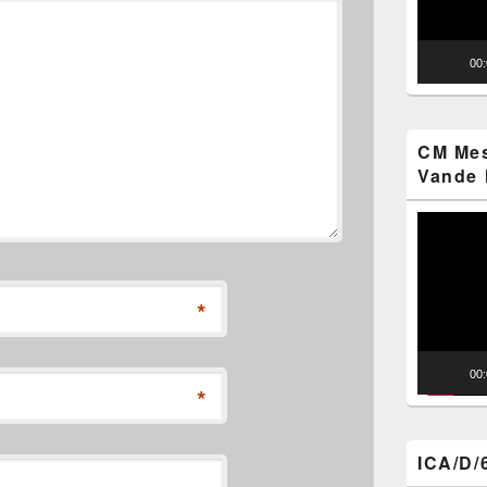
00
CM Mes
Vande 
Video
Player
*
00
*
ICA/D/