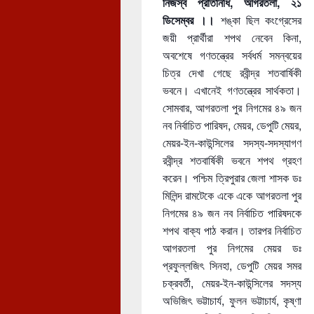
নিজস্ব প্রতিনিধি, আগরতলা, ২১
ডিসেম্বর ।।
শঙ্কা ছিল কংগ্রেসের
জয়ী প্রার্থীরা শপথ নেবেন কিনা,
অবশেষে গণতন্ত্রের সর্বধর্ম সমন্বয়ের
চিত্র দেখা গেছে রবীন্দ্র শতবার্ষিকী
ভবনে। এখানেই গণতন্ত্রের সার্থকতা।
সোমবার, আগরতলা পুর নিগমের ৪৯ জন
নব নির্বাচিত পারিষদ, মেয়র, ডেপুটি মেয়র,
মেয়র-ইন-কাউন্সিলের সদস্য-সদস্যাগণ
রবীন্দ্র শতবার্ষিকী ভবনে শপথ গ্রহণ
করেন। পশ্চিম ত্রিপুরার জেলা শাসক ডঃ
মিলিন্দ রামটেকে একে একে আগরতল
া পুর
নিগমের ৪৯ জন নব নির্বাচিত পারিষদকে
শপথ বাক্য পাঠ করান। তারপর নির্বাচিত
আগরতলা পুর নিগমের মেয়র ডঃ
প্রফুল্লজিৎ সিনহা, ডেপুটি মেয়র সমর
চক্রবর্তী, মেয়র-ইন-কাউন্সিলের সদস্য
অভিজিৎ ভট্টাচার্য, ফুলন ভট্টাচার্য, কৃষ্ণা