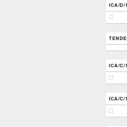
ICA/D/
TENDER (
ICA/C/
ICA/C/