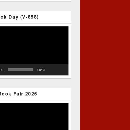
ok Day (V-658)
:00
00:57
Book Fair 2026