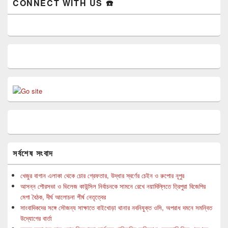
CONNECT WITH US ☎️
সর্বশেষ সংবাদ
খেজুর বাগান এলাকা থেকে চোর গ্রেফতার, উদ্ধার স্বর্ণের চেইন ও রুপোর নূপুর
আসন্ন পৌরসভা ও ভিলেজ কাউন্সিল নির্বাচনকে সামনে রেখে নয়াদিল্লিতে ত্রিপুরা বিজেপির
মেগা বৈঠক, দীর্ঘ আলোচনা শীর্ষ নেতৃত্বের
সাংবাদিকদের সঙ্গে সৌজন্য সাক্ষাতে বাইখোড়া থানার নবনিযুক্ত ওসি, অপরাধ দমনে সমন্বিত
উদ্যোগের বার্তা