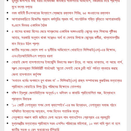
ডুম্বুর জলাশয়ে মাছ ধরার নিষেধাজ্ঞা কার্যকরে গাফিলতির অভিযোগ, নজরদারি নিয়ে প্রশ্নের
মুখে মৎস্য দপ্তর
নবম বাহিনী টিএসআরের উদ্যোগে স্বেচ্ছায় রক্তদান শিবির, ৬৫ জওয়ানের রক্তদান
আশারামবাড়িতে বিজেপির প্রয়াস কর্মসূচির প্রথম পর্ব, সাংগঠনিক শক্তি বৃদ্ধিতে আশারামবাড়ি
মণ্ডলে দিনভর একাধিক বৈঠক
৫ মাসের বকেয়া বিলের জেরে সাব্রুমের একাধিক অঙ্গনওয়াড়ি কেন্দ্রে বন্ধ শিশুদের পুষ্টিকর
আহার, সরকারি অনুদান থাকা সত্ত্বেও অর্থ না মেলায় বিপাকে কেন্দ্রের কর্মীরা, খাদ্যসামগ্রীর
মান নিয়েও উঠল প্রশ্ন
জাতীয় সড়কের বেহাল দশা ও দুর্নীতির অভিযোগে খোয়াইতে সিপিআই(এম)-এর বিক্ষোভ,
এনএইচআইডিসিএল দপ্তরে ধরনা
খোয়াই জেলা হাসপাতালের ইমার্জেন্সি বিভাগের করুণ চিত্র, না আছে ডাক্তার, না আছে নার্স,
স্বল্প বেতনভূক্ত সিকিউরিটি গার্ডদেরই ‘জুতো সেলাই থেকে চন্ডী পাঠ’ পর্যন্ত ব্যবহার করছে
জেলা হাসপাতাল কর্তৃপক্ষ
‘সনাতন ধর্মের অপমানে চুপ থাকব না’ – সিপিআই(এম) রাজ্য সম্পাদকের কুরুচিকর মন্তব্যের
প্রতিবাদে খোয়াইয়ে বিশ্ব হিন্দু পরিষদের বিক্ষোভে তোলপাড়
দক্ষিণ ত্রিপুরা জেলাভিত্তিক অনূর্ধ্ব-১৭ ভলিবল ও কাবাডি প্রতিযোগিতা শুরু, উদ্বোধনে
প্রাক্তন বিধায়ক
‘১০ কোটি নেশামুক্ত শপথ মেগা ক্যাম্পেইন’-এর শুভ উদ্বোধন, নেশামুক্ত সমাজ গঠনে
সম্মিলিত উদ্যোগের আহ্বান, শপথ নিলেন শতাধিক মানুষ
লেফুঙ্গাতে পঞ্চাশ কানি জমিতে মেগা অয়েল পাম প্লানটেশন প্রোগ্রাম এর প্রস্তুতি
মুখ্যমন্ত্রীর মন্তব্যের প্রতিবাদে সরব এসপিও পরিবারের মহিলারা, ১০ দফা দাবি পূরণ না হলে
জাতীয় সড়ক ও রেল অবরোধের হুঁশিয়ারি