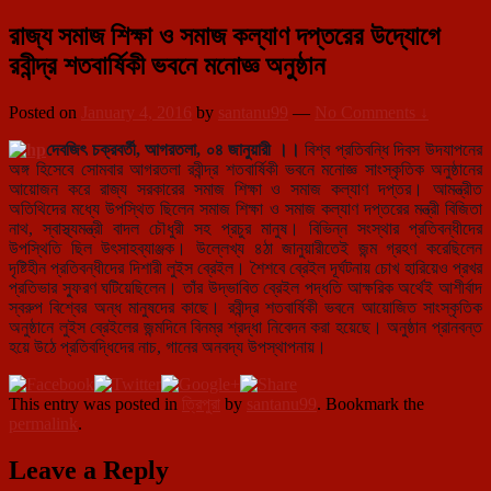
রাজ্য সমাজ শিক্ষা ও সমাজ কল্যাণ দপ্তরের উদ্যোগে
রবীন্দ্র শতবার্ষিকী ভবনে মনোজ্ঞ অনুষ্ঠান
Posted on
January 4, 2016
by
santanu99
—
No Comments ↓
দেবজিৎ চক্রবর্তী, আগরতলা, ০৪ জানুয়ারী ।।
বিশ্ব প্রতিবন্ধি দিবস উদযাপনের
অঙ্গ হিসেবে সোমবার আগরতলা রবীন্দ্র শতবার্ষিকী ভবনে মনোজ্ঞ সাংস্কৃতিক অনুষ্ঠানের
আয়োজন করে রাজ্য সরকারের সমাজ শিক্ষা ও সমাজ কল্যাণ দপ্তর। আমন্ত্রীত
অতিথিদের মধ্যে উপস্থিত ছিলেন সমাজ শিক্ষা ও সমাজ কল্যাণ দপ্তরের মন্ত্রী বিজিতা
নাথ, স্বাস্থ্যমন্ত্রী বাদল চৌধুরী সহ প্রচুর মানুষ। বিভিন্ন সংস্থার প্রতিবন্ধীদের
উপস্থিতি ছিল
উৎসাহব্যাঞ্জক। উল্লেখ্য ৪ঠা জানুয়ারীতেই জন্ম গ্রহণ করেছিলেন
দৃষ্টিহীন প্রতিবন্ধীদের দিশারী লুইস ব্রেইল। শৈশবে ব্রেইল দূর্ঘটনায় চোখ হারিয়েও প্রখর
প্রতিভার স্ফুরণ ঘটিয়েছিলেন। তাঁর উদ্ভাবিত ব্রেইল পদ্ধতি আক্ষরিক অর্থেই আশীর্বাদ
স্বরুপ বিশ্বের অন্ধ মানুষদের কাছে। রবীন্দ্র শতবার্ষিকী ভবনে আয়োজিত সাংস্কৃতিক
অনুষ্ঠানে লুইস ব্রেইলের জন্মদিনে বিনম্র শ্রদ্ধা নিবেদন করা হয়েছে। অনুষ্ঠান প্রানবন্ত
হয়ে উঠে প্রতিবদ্ধিদের নাচ, গানের অনবদ্য উপস্থাপনায়।
This entry was posted in
ত্রিপুরা
by
santanu99
. Bookmark the
permalink
.
Leave a Reply