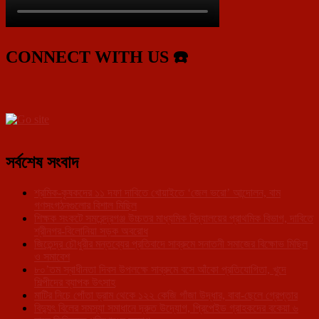
CONNECT WITH US ☎️
সর্বশেষ সংবাদ
শ্রমিক-কৃষকদের ১১ দফা দাবিতে খোয়াইতে ‘জেল ভরো’ আন্দোলন, বাম
গণসংগঠনগুলোর বিশাল মিছিল
শিক্ষক সংকটে সমরেন্দ্রগঞ্জ উচ্চতর মাধ্যমিক বিদ্যালয়ের প্রাথমিক বিভাগ, দাবিতে
শ্রীনগর-বিলোনিয়া সড়ক অবরোধ
জিতেন্দ্র চৌধুরীর মন্তব্যের প্রতিবাদে সাব্রুমে সনাতনী সমাজের বিক্ষোভ মিছিল
ও সমাবেশ
৮০’তম স্বাধীনতা দিবস উপলক্ষে সাব্রুমে বসে আঁকো প্রতিযোগিতা, খুদে
শিল্পীদের ব্যাপক উৎসাহ
মাটির নিচে পোঁতা ড্রাম থেকে ১২২ কেজি গাঁজা উদ্ধার, বাবা-ছেলে গ্রেপ্তার
বিদ্যুৎ বিলের সমস্যা সমাধানে দ্রুত উদ্যোগ, প্রিপেইড গ্রাহকদের বকেয়া ৬