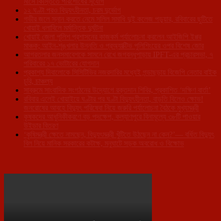
মাসে কিস্তিতে পরিশোধের সুযোগ
১২ ঘণ্টা পরও বিদ্যুৎহীনতা, চরম দুর্ভোগ
গভীর জলে স্নান করতে নেমে সলিল সমাধি দুই কলেজ পড়ুয়ার, রবিবারের ছুটিতে
খোয়াই ধলাবিলে মর্মান্তিক দুর্ঘটনা
খোয়াই জেলা পুলিশ প্রশাসনের কাজকর্ম পর্যালোচনা করলেন আইজিপি ইপ্পর
মাঞ্চক; আইন-শৃঙ্খলার উন্নতি ও প্রঅ্যাক্টিভ পুলিশিংয়ের ওপর বিশেষ জোর
আগরতলার জনসমাবেশকে সামনে রেখে জগবন্ধুপাড়ায় IPFT-এর প্রচারসভা, ৭
পরিবারের ১৭ ভোটারের যোগদান
প্রকাশ্য দিবালোকে সিসিটিভির নজরদারির মধ্যেই গন্ডাছড়ায় বিজেপি নেতার বাইক
চুরি, চাঞ্চল্য
সাব্রুমে সাংবাদিক সংগঠনের উদ্যোগে রক্তদান শিবির, প্রকাশিত ‘দক্ষিণ বার্তা’
রবিবার এলেই খোয়াইয়ে ঘণ্টার পর ঘণ্টা বিদ্যুৎহীনতা, বাড়তি বিলেও ক্ষোভ!
জনরোষের আবহে বিদ্যুৎ পরিষেবা নিয়ে জরুরি পর্যালোচনা বৈঠকে মুখ্যমন্ত্রী
কৃষকদের আধুনিকীকরণে বড় পদক্ষেপ, কল্যাণপুরে বিনামূল্যে ৩৮টি পাওয়ার
উইডার বিতরণ
‘কৃষিমন্ত্রী ক্ষেতে নামছেন, বিদ্যুৎমন্ত্রী খুঁটিতে উঠছেন না কেন?’— বর্ধিত বিদ্যুৎ
বিল নিয়ে মানিক সরকারের কটাক্ষ, মনুঘাটে সড়ক অবরোধ ও বিক্ষোভ