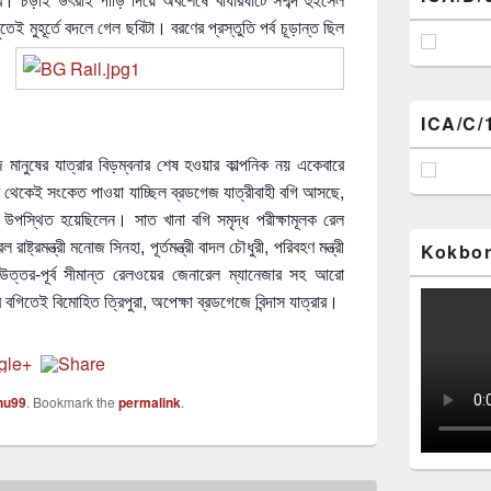
ুতেই মুহূর্তে বদলে গেল ছবিটা।
বরণের প্রস্তুতি পর্ব চূড়ান্ত ছিল
ICA/C/
 মানুষের যাত্রার বিড়ম্বনার শেষ হওয়ার কাল্পনিক নয় একেবারে
ূর থেকেই সংকেত পাওয়া যাচ্ছিল ব্রডগেজ যাত্রীবাহী বগি আসছে,
 উপস্থিত হয়েছিলেন। সাত খানা বগি সমৃদ্ধ পরীক্ষামূলক রেল
্ট্রমন্ত্রী মনোজ সিনহা, পূর্তমন্ত্রী বাদল চৌধুরী, পরিবহণ মন্ত্রী
Kokbor
উত্তর-পূর্ব সীমান্ত রেলওয়ের জেনারেল ম্যানেজার সহ আরো
বগিতেই বিমোহিত ত্রিপুরা, অপেক্ষা ব্রডগেজে বিন্দাস যাত্রার।
nu99
. Bookmark the
permalink
.