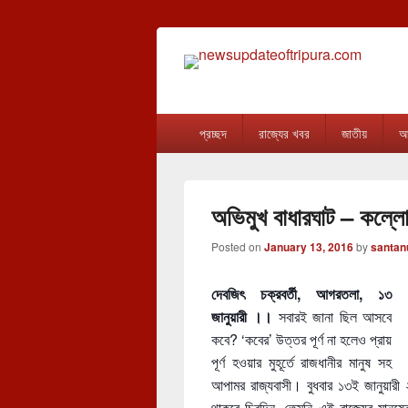
newsupdateof
The one & only exceptional Bengali Ver
Primary
প্রচ্ছদ
রাজ্যের খবর
জাতীয়
আন
menu
অভিমুখ বাধারঘাট – কল্লো
Posted on
January 13, 2016
by
santan
দেবজিৎ চক্রবর্তী, আগরতলা, ১৩
জানুয়ারী ।।
সবারই জানা ছিল আসবে
কবে? ‘কবের’ উত্তর পূর্ণ না হলেও প্রায়
পূর্ণ হওয়ার মুহূর্তে রাজধানীর মানুষ সহ
আপামর রাজ্যবাসী। বুধবার ১৩ই জানুয়ারী 
থাকবে চিরদিন, তেমনি এই রাজ্যের মানুষে