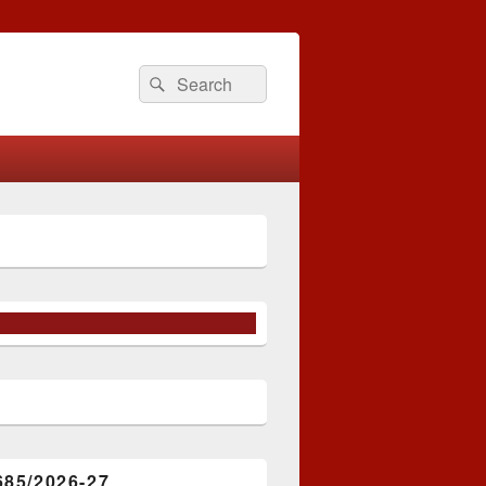
Search
Search
for:
685/2026-27