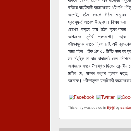
বাজিয়ে যাত্রীবাহী ব্রডগেজের ৭টি বগি পৌঁছ
আগেই, হঠা
ৎ জেগে উঠল মানুষের
স্বতস্ফূর্ত আবেগ উচ্ছ্বাস। বিস্ময় ভরা
চোখেই বাস্তব হয়ে উঠল ব্রডগেজের
আগমনের সুদীর্ঘ প্রত্যাশা। হোক
পরীক্ষামূলক বলতে দ্বিধা নেই এই ব্রডগেজ
সাচ্চা ঘটনা। ঠিক ১টা ৩০ মিনিট সময় বহু দ
তর সইছিল না যারা বাধারঘাট রেল স্টেশনে
আগমনের সময়ে উপস্থিত ছিলেন কেন্দ্রীয় রেল রাষ
মানিক দে, সাংসদ শঙ্কর প্রসাদ দত্ত, 
অনেকে। পরীক্ষামূলক যাত্রীবাহী ব্রডগেজের 
This entry was posted in
ত্রিপুরা
by
santa