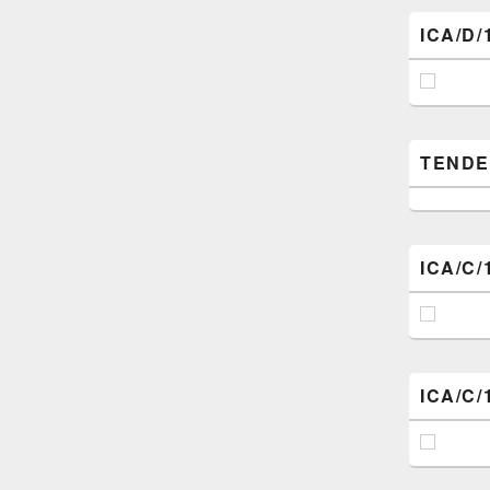
ICA/D/
TENDER (
ICA/C/
ICA/C/