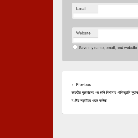
Email
Website
Save my name, email, and website in
Post
navigation
Previous
←
Previous
ভারতীয় দূতাবাসের পর জঙ্গি নিশানায় পাকিস্তানি দূতা
post:
ঘণ্টার লড়াইয়ে খতম জঙ্গিরা