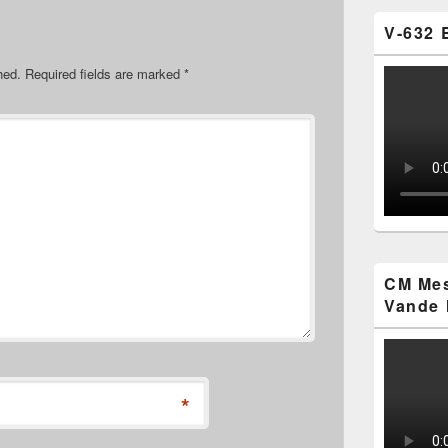
V-632 
hed.
Required fields are marked
*
CM Mes
Vande 
*