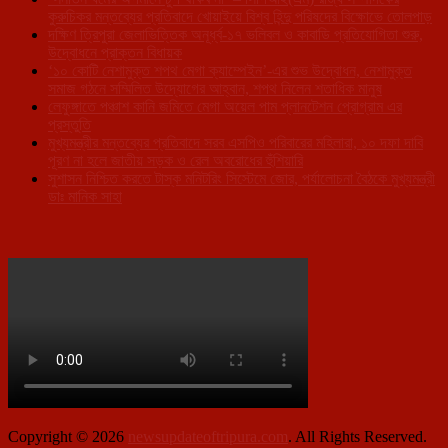
কুরুচিকর মন্তব্যের প্রতিবাদে খোয়াইয়ে বিশ্ব হিন্দু পরিষদের বিক্ষোভে তোলপাড়
দক্ষিণ ত্রিপুরা জেলাভিত্তিক অনূর্ধ্ব-১৭ ভলিবল ও কাবাডি প্রতিযোগিতা শুরু,
উদ্বোধনে প্রাক্তন বিধায়ক
‘১০ কোটি নেশামুক্ত শপথ মেগা ক্যাম্পেইন’-এর শুভ উদ্বোধন, নেশামুক্ত
সমাজ গঠনে সম্মিলিত উদ্যোগের আহ্বান, শপথ নিলেন শতাধিক মানুষ
লেফুঙ্গাতে পঞ্চাশ কানি জমিতে মেগা অয়েল পাম প্লানটেশন প্রোগ্রাম এর
প্রস্তুতি
মুখ্যমন্ত্রীর মন্তব্যের প্রতিবাদে সরব এসপিও পরিবারের মহিলারা, ১০ দফা দাবি
পূরণ না হলে জাতীয় সড়ক ও রেল অবরোধের হুঁশিয়ারি
সুশাসন নিশ্চিত করতে টাস্ক মনিটরিং সিস্টেমে জোর, পর্যালোচনা বৈঠকে মুখ্যমন্ত্রী
ডাঃ মানিক সাহা
Copyright © 2026
newsupdateoftripura.com
. All Rights Reserved.