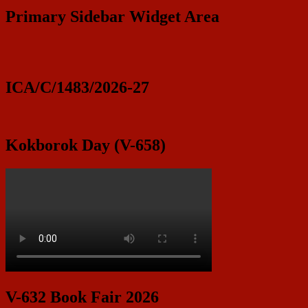
Primary Sidebar Widget Area
ICA/C/1483/2026-27
Kokborok Day (V-658)
V-632 Book Fair 2026