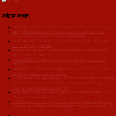
সর্বশেষ সংবাদ
খেজুর বাগান এলাকা থেকে চোর গ্রেফতার, উদ্ধার স্বর্ণের চেইন ও রুপোর নূপুর
আসন্ন পৌরসভা ও ভিলেজ কাউন্সিল নির্বাচনকে সামনে রেখে নয়াদিল্লিতে
ত্রিপুরা বিজেপির মেগা বৈঠক, দীর্ঘ আলোচনা শীর্ষ নেতৃত্বের
সাংবাদিকদের সঙ্গে সৌজন্য সাক্ষাতে বাইখোড়া থানার নবনিযুক্ত ওসি, অপরাধ
দমনে সমন্বিত উদ্যোগের বার্তা
ডুম্বুর জলাশয়ে মাছ ধরার নিষেধাজ্ঞা কার্যকরে গাফিলতির অভিযোগ, নজরদারি
নিয়ে প্রশ্নের মুখে মৎস্য দপ্তর
নবম বাহিনী টিএসআরের উদ্যোগে স্বেচ্ছায় রক্তদান শিবির, ৬৫ জওয়ানের
রক্তদান
আশারামবাড়িতে বিজেপির প্রয়াস কর্মসূচির প্রথম পর্ব, সাংগঠনিক শক্তি বৃদ্ধিতে
আশারামবাড়ি মণ্ডলে দিনভর একাধিক বৈঠক
৫ মাসের বকেয়া বিলের জেরে সাব্রুমের একাধিক অঙ্গনওয়াড়ি কেন্দ্রে বন্ধ শিশুদের
পুষ্টিকর আহার, সরকারি অনুদান থাকা সত্ত্বেও অর্থ না মেলায় বিপাকে কেন্দ্রের
কর্মীরা, খাদ্যসামগ্রীর মান নিয়েও উঠল প্রশ্ন
জাতীয় সড়কের বেহাল দশা ও দুর্নীতির অভিযোগে খোয়াইতে সিপিআই(এম)-এর
বিক্ষোভ, এনএইচআইডিসিএল দপ্তরে ধরনা
খোয়াই জেলা হাসপাতালের ইমার্জেন্সি বিভাগের করুণ চিত্র, না আছে ডাক্তার, না
আছে নার্স, স্বল্প বেতনভূক্ত সিকিউরিটি গার্ডদেরই ‘জুতো সেলাই থেকে চন্ডী পাঠ’
পর্যন্ত ব্যবহার করছে জেলা হাসপাতাল কর্তৃপক্ষ
‘সনাতন ধর্মের অপমানে চুপ থাকব না’ – সিপিআই(এম) রাজ্য সম্পাদকের