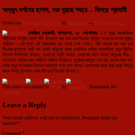
অদ্ভুৎ দর্শনের ছাগল, গরু ঘুরছে শহরে – মিলছে প্রনামী
Posted on
September 28, 2014
by
santanu99
—
No Comments ↓
দেবজিত
চক্রবর্তী
,
আগরতলা
,
২
৮
সেপ্টেম্বর ।।
সূদুর মহারাষ্ট্রের
সাইবাবার আশ্রম থেকে পাঁচ পাওয়ালা গরু আর চার শিংয়ের অদ্ভুৎ অবয়বের ছাগল ঘুরছে
গাড়ীতে – এই দৃশ্য এই প্রথমবার এই শহরে দেখা গেছে। পাঁচ পায়ের গরু আর চার
শিংয়ের ছাগলের গাড়ী পথ চলতি মানুষের কাছে একদিকে ভক্তি অন্যদিকে নতুন জিনিষ
হিসেবে উপস্থিত হয়েছে, যেখানেই গাড়ী থামছে সেখানেই জমে যাচ্ছে মানুষের ভীড়।
অনেকেই প্রনাম করে গাড়ীতে দক্ষিনা দিচ্ছেন। পূজোর মরসুমে এই গরু, ছাগল আর যাই
হোক নতুন সংযোজন হিসেবে অবশ্যই গণ্য হতে পারে। ভক্তদের কাছে গরু হচ্ছে বিষ্ণুর
বাহক কিন্তু ছাগলও এবার হিট চার শিংয়ের দৌলতে।
This entry was posted in
ত্রিপুরা
by
santanu99
. Bookmark the
permalink
.
Leave a Reply
Your email address will not be published.
Required fields are
marked
*
Comment
*