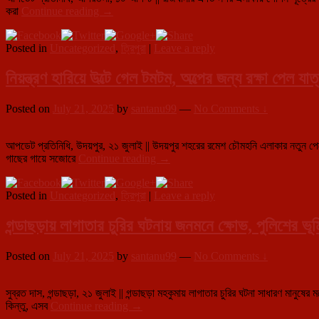
এ
করা
Continue reading
→
ডি
নগর
Posted in
Uncategorized
,
ত্রিপুরা
|
Leave a reply
থেকে
গোপন
সূত্রে
নিয়ন্ত্রণ হারিয়ে উল্টে গেল টমটম, অল্পের জন্য রক্ষা পেল যাত্
বাংলাদেশি
যুবক
Posted on
July 21, 2025
by
santanu99
—
No Comments ↓
আটক
আপডেট প্রতিনিধি, উদয়পুর, ২১ জুলাই || উদয়পুর শহরের রমেশ চৌমহনি এলাকার নতুন পেট্রোল
নিয়ন্ত্রণ
গাছের গায়ে সজোরে
Continue reading
→
হারিয়ে
উল্টে
Posted in
Uncategorized
,
ত্রিপুরা
|
Leave a reply
গেল
টমটম,
অল্পের
গন্ডাছড়ায় লাগাতার চুরির ঘটনায় জনমনে ক্ষোভ, পুলিশের ভূ
জন্য
রক্ষা
Posted on
July 21, 2025
by
santanu99
—
No Comments ↓
পেল
যাত্রীরা
সুব্রত দাস, গন্ডাছড়া, ২১ জুলাই || গন্ডাছড়া মহকুমায় লাগাতার চুরির ঘটনা সাধারণ মানুষে
গন্ডাছড়ায়
কিন্তু, এসব
Continue reading
→
লাগাতার