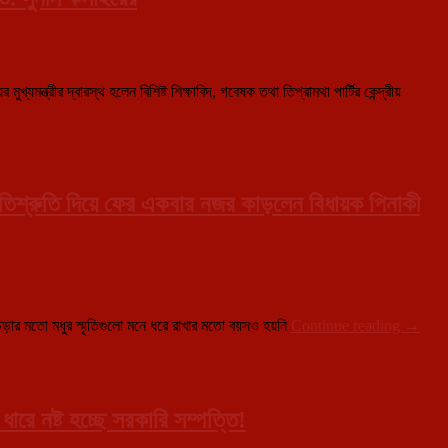
যমন্ত্রীর দ্বারস্থ হলেন বিশিষ্ট শিক্ষাবিদ, গবেষক তথা তিপ্রামথা পার্টির কেন্দ্রীয়
রতিশ্রুতি দিয়ে ফের একবার নজর কাড়লেন বিধায়ক পিনাকী
জনপ্রতি
 চড়ার মতো মধুর স্মৃতিগুলো মনে ধরে রাখার মতো বয়সও হয়নি
Continue reading
→
থেকে
প্রকৃত
‘জননেতা
হয়ে
ওঠার
ারে নষ্ট হচ্ছে সরকারি সম্পত্তি!
সোপান