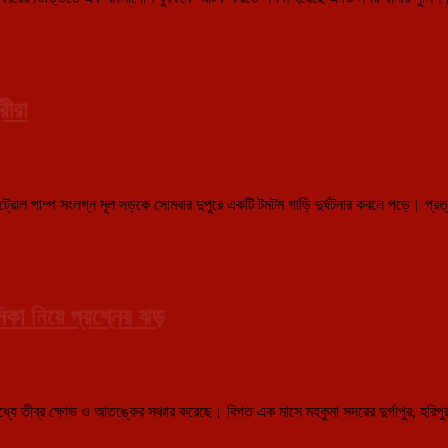
রীরা
 পাম্প সংলগ্ন মূল সড়কে সোমবার দুপুরে একটি টমটম গাড়ি দুর্ঘটনার কবলে পড়ে। প্রত্যক্ষদ
মিকা নিয়ে প্রশ্নের ঝড়
র মধ্যে তীব্র ক্ষোভ ও আতঙ্কের সঞ্চার করেছে। বিগত এক মাসে মহকুমা সদরের দুর্গাপুর, হরিপু