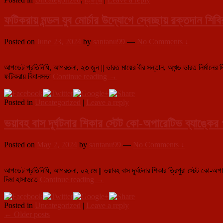
ধ্বসে
দুই
পরিবারের
ফটিকরায় মন্ডল যুব মোর্চার উদ্যোগে স্বেচ্ছায় রক্তদান শিবি
৭
জনের
Posted on
June 23, 2024
by
santanu99
—
No Comments ↓
মৃত্যু
আপডেট প্রতিনিধি, আগরতলা, ২৩ জুন || ভারত মায়ের বীর সন্তান, অখন্ড ভারত নির্মানের দ
ফটিকরায়
ফটিকরায় বিধানসভা
Continue reading
→
মন্ডল
যুব
Posted in
Uncategorized
|
Leave a reply
মোর্চার
উদ্যোগে
স্বেচ্ছায়
ভয়াবহ বাস দূর্ঘটনার শিকার স্টেট কো-অপারেটিভ ব্যাঙ্কের
রক্তদান
শিবির
Posted on
May 2, 2024
by
santanu99
—
No Comments ↓
আপডেট প্রতিনিধি, আগরতলা, ০২ মে || ভয়াবহ বাস দূর্ঘটনার শিকার ত্রিপুরা স্টেট কো-অপা
ভয়াবহ
দিমা হাসাওতে
Continue reading
→
বাস
দূর্ঘটনার
Posted in
Uncategorized
|
Leave a reply
শিকার
Post
←
Older posts
স্টেট