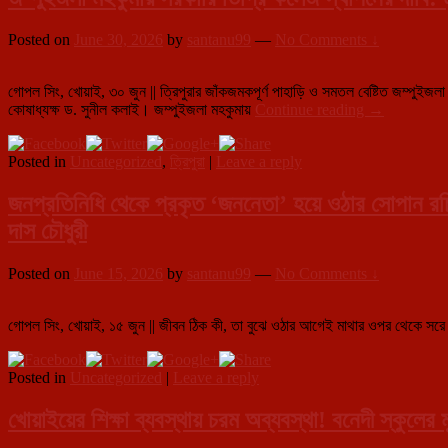
হামলার
অভিযোগ,
Posted on
June 30, 2026
by
santanu99
—
No Comments ↓
মারধর
ও
লুটপাটে
গোপল সিং, খোয়াই, ৩০ জুন || ত্রিপুরার জাঁকজমকপূর্ণ পাহাড়ি ও সমতল বেষ্টিত জম্পুইজলা মহকু
ক্ষোভে
জম্পুইজলা
কোষাধ্যক্ষ ড. সুনীল কলাই। জম্পুইজলা মহকুমায়
Continue reading
→
ফুঁসছেন
মহকুমায়
মোটর
সরকারি
শ্রমিকরা
Posted in
Uncategorized
,
ত্রিপুরা
|
Leave a reply
ডিগ্রি
কলেজ
স্থাপনের
জনপ্রতিনিধি থেকে প্রকৃত ‘জননেতা’ হয়ে ওঠার সোপান রচ
দাবি:
দাস চৌধুরী
মুখ্যমন্ত্রীকে
খোলা
চিঠি
Posted on
June 15, 2026
by
santanu99
—
No Comments ↓
বিশিষ্ট
শিক্ষাবিদ
তথা
গোপল সিং, খোয়াই, ১৫ জুন || জীবন ঠিক কী, তা বুঝে ওঠার আগেই মাথার ওপর থেকে সরে গে
তিপ্রামথা
নেতা
Posted in
Uncategorized
|
Leave a reply
ড.
সুনীল
কলাইয়ের
খোয়াইয়ের শিক্ষা ব্যবস্থায় চরম অব্যবস্থা! বনেদী স্কুলের