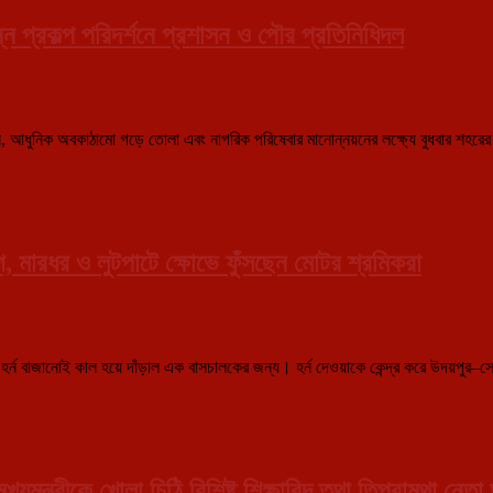
্ন প্রকল্প পরিদর্শনে প্রশাসন ও পৌর প্রতিনিধিদল
য়ন, আধুনিক অবকাঠামো গড়ে তোলা এবং নাগরিক পরিষেবার মানোন্নয়নের লক্ষ্যে বুধবার শহরের 
, মারধর ও লুটপাটে ক্ষোভে ফুঁসছেন মোটর শ্রমিকরা
েনে হর্ন বাজানোই কাল হয়ে দাঁড়াল এক বাসচালকের জন্য। হর্ন দেওয়াকে কেন্দ্র করে উদয়পুর–
্যমন্ত্রীকে খোলা চিঠি বিশিষ্ট শিক্ষাবিদ তথা তিপ্রামথা নেত