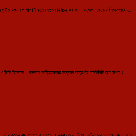
হীত হওয়ার পাশাপাশি নতুন নেতৃত্ব নির্বাচন করা হয়। সম্মেলন থেকে সর্বসম্মতভাবে ২১
াং এডিসি ভিলেজে। মঙ্গলবার শান্তিরবাজার মহকুমার অন্তর্গত কমিউনিটি হলে তথ্য ও
শ। আটককৃতের নাম সোহাগ রানা (২১)। জানা গেছে, বিশেষ অভিযানের মাধ্যমে তাকে আটক