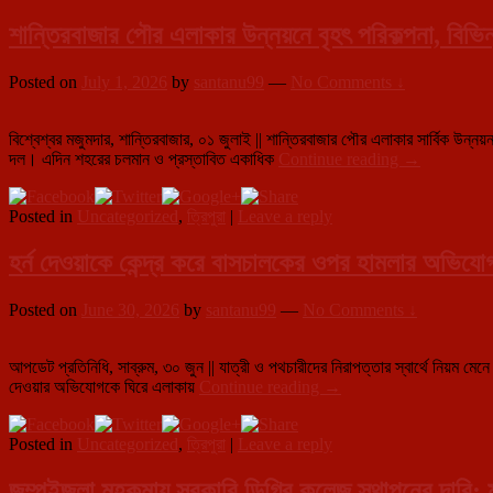
শান্তিরবাজার পৌর এলাকার উন্নয়নে বৃহৎ পরিকল্পনা, বিভিন
Posted on
July 1, 2026
by
santanu99
—
No Comments ↓
বিশ্বেশ্বর মজুমদার, শান্তিরবাজার, ০১ জুলাই || শান্তিরবাজার পৌর এলাকার সার্বিক উন্ন
শান্তিরবাজার
দল। এদিন শহরের চলমান ও প্রস্তাবিত একাধিক
Continue reading
→
পৌর
এলাকার
Posted in
Uncategorized
,
ত্রিপুরা
|
Leave a reply
উন্নয়নে
বৃহৎ
পরিকল্পনা,
হর্ন দেওয়াকে কেন্দ্র করে বাসচালকের ওপর হামলার অভিযোগ
বিভিন্ন
প্রকল্প
Posted on
June 30, 2026
by
santanu99
—
No Comments ↓
পরিদর্শনে
প্রশাসন
ও
আপডেট প্রতিনিধি, সাব্রুম, ৩০ জুন || যাত্রী ও পথচারীদের নিরাপত্তার স্বার্থে নিয়ম ম
পৌর
হর্ন
দেওয়ার অভিযোগকে ঘিরে এলাকায়
Continue reading
→
প্রতিনিধিদল
দেওয়াকে
কেন্দ্র
Posted in
Uncategorized
,
ত্রিপুরা
|
Leave a reply
করে
বাসচালকের
ওপর
জম্পুইজলা মহকুমায় সরকারি ডিগ্রি কলেজ স্থাপনের দাবি: মুখ