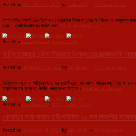
Posted on
December 13, 2025
by
santanu99
—
No Comments ↓
গোপাল সিং, খোয়াই, ১৩ ডিসেম্বর || খোয়াইয়ে শিক্ষা দপ্তরের উদাসীনতা ও অব্যবস্থাপনা
খোয়াইয়ের
হচ্ছে। একটি বিদ্যালয়ে খোয়াই জেলা
Continue reading
→
শিক্ষা
ব্যবস্থায়
Posted in
Uncategorized
|
Leave a reply
চরম
অব্যবস্থা!
বনেদী
শান্তিরবাজারে পন্ডীত দীনদয়াল উপাধ্যায়ের জন্মজয়ন্তী পালন
স্কুলের
মুল
Posted on
September 25, 2025
by
santanu99
—
No Comments ↓
গেইট
বিগত
প্রায়
বিশ্বেশ্বর মজুমদার, শান্তিরবাজার, ২৫ সেপ্টেম্বর || যথাযোগ্য মর্যাদার মধ্য দিয়ে শ
৫৮
শান্তিরবাজা
অনুষ্ঠানের শুভ সূচনা হয় প্রদীপ প্রজ্বলনের মাধ্যমে।
Continue reading
→
বছর
পন্ডীত
যাবত
দীনদয়াল
ভগ্ন
Posted in
Uncategorized
,
ত্রিপুরা
|
Leave a reply
উপাধ্যায়ের
অবস্থায়!
জন্মজয়ন্তী
রাস্তার
পালন
খোয়াইয়ে সারা ভারত নারী সমিতির ২১-তম বিভাগীয় সম্মেলন 
ধারে
নষ্ট
হচ্ছে
Posted on
September 11, 2025
by
santanu99
—
No Comments ↓
সরকারি