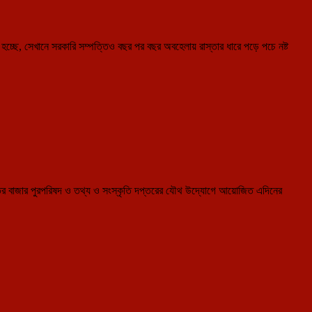
রচিত
হচ্ছে,
মাতৃ-
পিতৃহীন
হচ্ছে, সেখানে সরকারি সম্পত্তিও বছর পর বছর অবহেলায় রাস্তার ধারে পড়ে পচে নষ্ট
এক
অবোঝ
শিশুর
ভবিষ্যত
গড়ার
প্রতিশ্রু
দিয়ে
ফের
একবার
নজর
কাড়লেন
বিধায়ক
 শান্তির বাজার পুরপরিষদ ও তথ্য ও সংস্কৃতি দপ্তরের যৌথ উদ্যোগে আয়োজিত এদিনের
পিনাকী
দাস
চৌধুরী