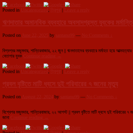
চুরির
Posted in
Uncategorized
,
ত্রিপুরা
|
Leave a reply
ঘটনায়
জনমনে
ক্ষোভ,
ঋণদাতার অমানবিক ব্যবহারে অবসাদগ্রস্ত যুবকের মর্মান্তি
পুলিশের
ভূমিকা
Posted on
June 22, 2025
by
santanu99
—
No Comments ↓
নিয়ে
প্রশ্নের
ঝড়
বিশ্বশ্বর মজুমদার, শান্তিরবাজার, ২২ জুন || ঋনদাতাদের ব্যবহারে মর্মাহত হয়ে আত্মহত
ঋণদাতার
বেতাগার যুবক
Continue reading
→
অমানবিক
ব্যবহারে
Posted in
Uncategorized
,
ত্রিপুরা
|
Leave a reply
অবসাদগ্রস্ত
যুবকের
মর্মান্তিক
প্রবল বৃষ্টিতে মাটি ধ্বসে দুই পরিবারের ৭ জনের মৃত্যু
আত্মহত্যা
Posted on
August 22, 2024
by
santanu99
—
No Comments ↓
বিশ্বেশর মজুমদার, শান্তিরবাজার, ২২ আগস্ট || প্রবল বৃষ্টিতে মাটি ধ্বসে দুই পরিবারের
প্রবল
জানা
Continue reading
→
বৃষ্টিতে
মাটি
Posted in
Uncategorized
,
ত্রিপুরা
|
Leave a reply