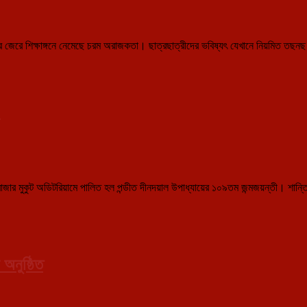
র জেরে শিক্ষাঙ্গনে নেমেছে চরম অরাজকতা। ছাত্রছাত্রীদের ভবিষ্যৎ যেখানে নিয়মিত তছনছ 
ান্তির বাজার মুকুট অডিটরিয়ামে পালিত হল পন্ডীত দীনদয়াল উপাধ্যায়ের ১০৯তম জন্মজয়ন্তী।
রে
অনুষ্ঠিত