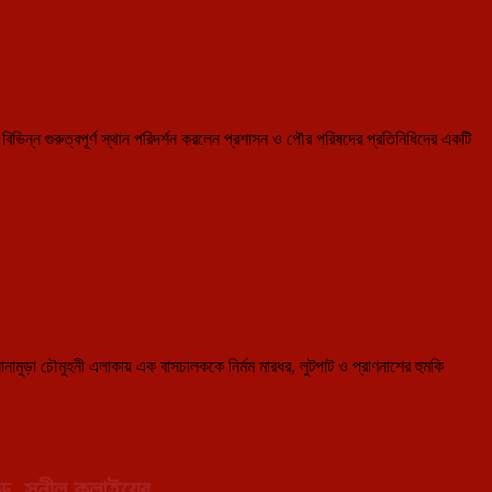
বিভিন্ন গুরুত্বপূর্ণ স্থান পরিদর্শন করলেন প্রশাসন ও পৌর পরিষদের প্রতিনিধিদের একটি
সোনামুড়া চৌমুহনী এলাকায় এক বাসচালককে নির্মম মারধর, লুটপাট ও প্রাণনাশের হুমকি
া ড. সুনীল কলাইয়ের