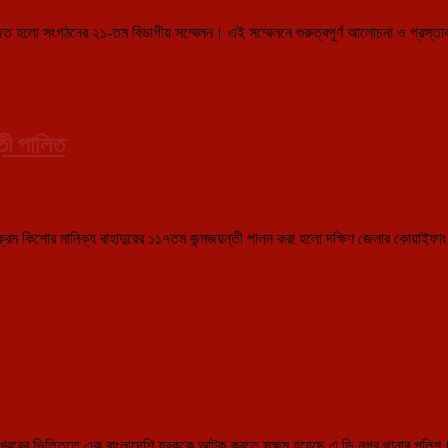
 হলো সংগঠনের ২১-তম বিভাগীয় সম্মেলন। এই সম্মেলনে গুরুত্বপূর্ণ আলোচনা ও প্রস্তাব গৃ
তী পালিত
র বিক্রম কিশোর মানিক্য বাহাদুরের ১১৭তম জন্মজয়ন্তী পালন করা হলো দক্ষিণ জেলার কোয়াইফ
ফাং
ে
া
র
্তী
 খবরের ভিত্তিতে এক বাংলাদেশি যুবককে আটক করতে সক্ষম হয়েছে এ ডি নগর থানার পুলি