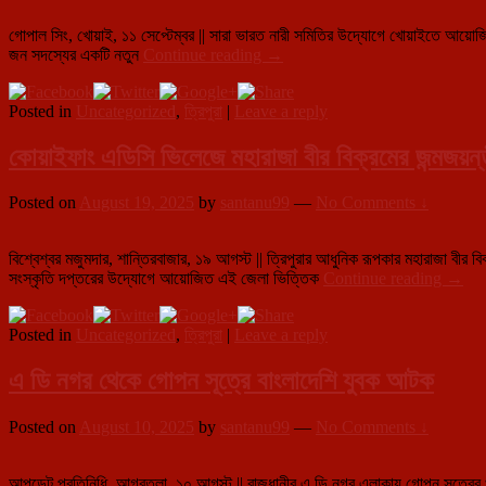
সম্পত্তি!
গোপাল সিং, খোয়াই, ১১ সেপ্টেম্বর || সারা ভারত নারী সমিতির উদ্যোগে খোয়াইতে আয়োজিত
খোয়াইয়ে
জন সদস্যের একটি নতুন
Continue reading
→
সারা
ভারত
Posted in
Uncategorized
,
ত্রিপুরা
|
Leave a reply
নারী
সমিতির
২১-
কোয়াইফাং এডিসি ভিলেজে মহারাজা বীর বিক্রমের জন্মজয়ন্
তম
বিভাগীয়
Posted on
August 19, 2025
by
santanu99
—
No Comments ↓
সম্মেলন
অনুষ্ঠিত
বিশ্বেশ্বর মজুমদার, শান্তিরবাজার, ১৯ আগস্ট || ত্রিপুরার আধুনিক রূপকার মহারাজা বী
কোয়াই
সংস্কৃতি দপ্তরের উদ্যোগে আয়োজিত এই জেলা ভিত্তিক
Continue reading
→
এডিসি
ভিলেজ
Posted in
Uncategorized
,
ত্রিপুরা
|
Leave a reply
মহারাজ
বীর
বিক্রমে
এ ডি নগর থেকে গোপন সূত্রে বাংলাদেশি যুবক আটক
জন্মজয়ন
পালিত
Posted on
August 10, 2025
by
santanu99
—
No Comments ↓
আপডেট প্রতিনিধি, আগরতলা, ১০ আগস্ট || রাজধানীর এ ডি নগর এলাকায় গোপন সূত্রের