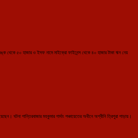
ন ব্যঙ্ক থেকে ৫০ হাজার ও ইসফ নামে মাইক্রো ফাইনেন্স থেকে ৪০ হাজার টাকা ঋন নেয়
়েছেন। ঘটনা শান্তিরবাজার মহকুমার গার্দাং পঞ্চায়েতের অধীনে অশ্বীনি ত্রিপুরা পাড়ায়।