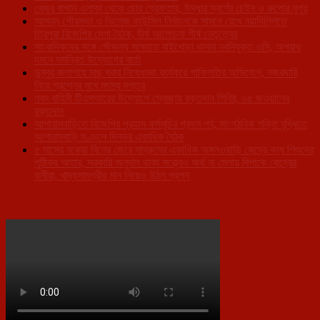
খেজুর বাগান এলাকা থেকে চোর গ্রেফতার, উদ্ধার স্বর্ণের চেইন ও রুপোর নূপুর
আসন্ন পৌরসভা ও ভিলেজ কাউন্সিল নির্বাচনকে সামনে রেখে নয়াদিল্লিতে
ত্রিপুরা বিজেপির মেগা বৈঠক, দীর্ঘ আলোচনা শীর্ষ নেতৃত্বের
সাংবাদিকদের সঙ্গে সৌজন্য সাক্ষাতে বাইখোড়া থানার নবনিযুক্ত ওসি, অপরাধ
দমনে সমন্বিত উদ্যোগের বার্তা
ডুম্বুর জলাশয়ে মাছ ধরার নিষেধাজ্ঞা কার্যকরে গাফিলতির অভিযোগ, নজরদারি
নিয়ে প্রশ্নের মুখে মৎস্য দপ্তর
নবম বাহিনী টিএসআরের উদ্যোগে স্বেচ্ছায় রক্তদান শিবির, ৬৫ জওয়ানের
রক্তদান
আশারামবাড়িতে বিজেপির প্রয়াস কর্মসূচির প্রথম পর্ব, সাংগঠনিক শক্তি বৃদ্ধিতে
আশারামবাড়ি মণ্ডলে দিনভর একাধিক বৈঠক
৫ মাসের বকেয়া বিলের জেরে সাব্রুমের একাধিক অঙ্গনওয়াড়ি কেন্দ্রে বন্ধ শিশুদের
পুষ্টিকর আহার, সরকারি অনুদান থাকা সত্ত্বেও অর্থ না মেলায় বিপাকে কেন্দ্রের
কর্মীরা, খাদ্যসামগ্রীর মান নিয়েও উঠল প্রশ্ন