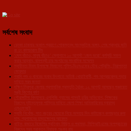
সর্বশেষ সংবাদ
রেনুকা চাকমার অকাল প্রয়াণে শোকস্তব্ধ সাংস্কৃতিক অঙ্গন, শেষ শ্রদ্ধায় জুনি
রং ঢং কালচারাল টিম
‘দেশ বাঁচাও, মানুষ বাঁচাও’ স্লোগানে ১০ আগস্ট ‘জেল ভরো’ কর্মসূচি সফল
করার আহ্বান, বামপন্থী চার সংগঠনের সাংবাদিক সম্মেলন
স্বাধীনতা দিবস উপলক্ষে সিমান্তে পুলিশ-বিএসএফের যৌথ পেট্রলিং, নিরাপত্তা
জোরদার
গবাদি পশু ও বানরের অবাধ উৎপাতে অতিষ্ঠ খোয়াইবাসী, পশু আশ্রয়কেন্দ্র গড়ার
দাবিতে সরব জনতা
দক্ষিণ ত্রিপুরা জেলায় প্রশাসনিক প্রস্তুতি বৈঠক: ১২ আগস্ট আসছেন পঞ্চায়েত
মন্ত্রী কিশোর বর্মণ
গৌরাঙ্গটিলা বিদ্যালয়ে এলপিজি গ্যাসের পাসবই চুরির অভিযোগ, শিক্ষকের
বিরুদ্ধে দৃষ্টান্তমূলক শাস্তির দাবিতে জেলা শিক্ষা আধিকারিকের দ্বারস্থ
এসএফআই
স্বামী নিখোঁজ, সাত বছরের মেয়েকে নিয়ে অসহায় দিন কাটাচ্ছেন কলাছড়ার রুমা
দাস, প্রশাসনের হস্তক্ষেপের আবেদন
থাইবুং বাজারে বিজেপির প্রতিবাদ মিছিল ও পথসভা, সিপিআইএমের অপপ্রচারের
বিরুদ্ধে সরব প্রাক্তন বিধায়ক শঙ্কর রায়