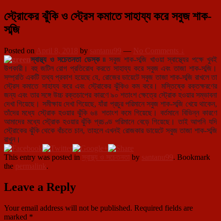
স্ট্রোকের ঝুঁকি ও স্ট্রেস কমাতে সাহায্য করে সবুজ শাক-
সব্জি
Posted on
April 8, 2018
by
santanu99
—
No Comments ↓
স্বাস্থ্য ও সচেতনতা ডেস্ক ৷৷
সবুজ শাক-সব্জি খাওয়া স্বাস্থ্যের পক্ষে খুবই
উপকারী। বহু জটিল রোগ প্রতিরোধ করতে সাহায্য করে সবুজ এবং তাজা শাক-সব্জি।
সম্প্রতি একটি তথ্য প্রকাশ হয়েছে যে, রোজের ডায়েটে সবুজ তাজা শাক-সব্জি রাখলে তা
স্ট্রেস কমাতে সাহায্য করে এবং স্ট্রোকের ঝুঁকিও কম করে। মস্তিষ্কে রক্তক্ষরণের
জন্য এবং তার সঙ্গে উচ্চ রক্তচাপের কারণে ৯০ শতাংশ ক্ষেত্রে স্ট্রোক হওয়ার সম্ভাবনা
দেখা গিয়েছে। সমীক্ষায় দেখা গিয়েছে, যাঁরা প্রচুর পরিমানে সবুজ শাক-সব্জি খেয়ে থাকেন,
তাঁদের মধ্যে স্ট্রোক হওয়ার ঝুঁকি ৬৪ শতাংশ কমে গিয়েছে। বর্তমানে বিভিন্ন কারণে
আমাদের মধ্যে স্ট্রোক হওয়ার ঝুঁকি প্রচণ্ড পরিমানে বেড়ে গিয়েছে। তাই আপনি যদি
স্ট্রোকের ঝুঁকি থেকে বাঁচতে চান, তাহলে এখনই রোজকার ডায়েটে সবুজ তাজা শাক-সব্জি
রাখুন।
This entry was posted in
স্বাস্থ্য ও সচেতনতা
by
santanu99
. Bookmark
the
permalink
.
Leave a Reply
Your email address will not be published.
Required fields are
marked
*