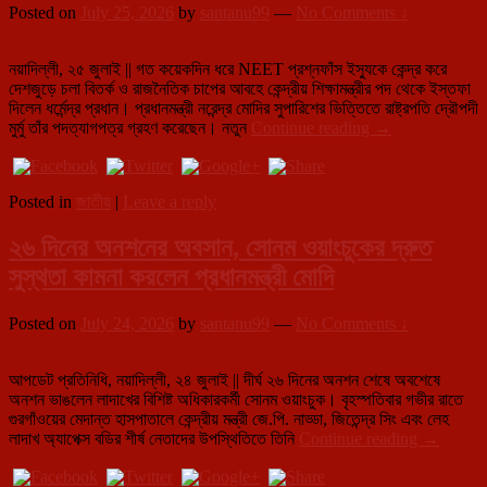
ফোর্স
Posted on
July 25, 2026
by
santanu99
—
No Comments ↓
গঠন,
স্বচ্ছতা
ও
নয়াদিল্লী, ২৫ জুলাই || গত কয়েকদিন ধরে NEET প্রশ্নফাঁস ইস্যুকে কেন্দ্র করে
প্রযুক্তিনির্ভর
দেশজুড়ে চলা বিতর্ক ও রাজনৈতিক চাপের আবহে কেন্দ্রীয় শিক্ষামন্ত্রীর পদ থেকে ইস্তফা
সংস্কারে
দিলেন ধর্মেন্দ্র প্রধান। প্রধানমন্ত্রী নরেন্দ্র মোদির সুপারিশের ভিত্তিতে রাষ্ট্রপতি দ্রৌপদী
কেন্দ্রের
NEET
মুর্মু তাঁর পদত্যাগপত্র গ্রহণ করেছেন। নতুন
Continue reading
→
বড়
প্রশ্নফাঁস
পদক্ষেপ
বিতর্কঃ
প্রবল
Posted in
জাতীয়
|
Leave a reply
চাপের
মুখে
২৬ দিনের অনশনের অবসান, সোনম ওয়াংচুকের দ্রুত
ইস্তফা
কেন্দ্রীয়
সুস্থতা কামনা করলেন প্রধানমন্ত্রী মোদি
শিক্ষামন্ত্রী
ধর্মেন্দ্র
প্রধানের,
Posted on
July 24, 2026
by
santanu99
—
No Comments ↓
শিক্ষামন্ত্রকের
দায়িত্ব
আপডেট প্রতিনিধি, নয়াদিল্লী, ২৪ জুলাই || দীর্ঘ ২৬ দিনের অনশন শেষে অবশেষে
পেলেন
অনশন ভাঙলেন লাদাখের বিশিষ্ট অধিকারকর্মী সোনম ওয়াংচুক। বৃহস্পতিবার গভীর রাতে
প্রহ্লাদ
গুরগাঁওয়ের মেদান্ত হাসপাতালে কেন্দ্রীয় মন্ত্রী জে.পি. নাড্ডা, জিতেন্দ্র সিং এবং লেহ
জোশী
২৬
লাদাখ অ্যাপেক্স বডির শীর্ষ নেতাদের উপস্থিতিতে তিনি
Continue reading
→
দিনের
অনশনের