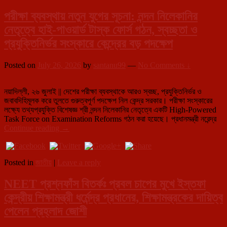
পরীক্ষা ব্যবস্থায় নতুন যুগের সূচনা: নন্দন নিলেকানির
নেতৃত্বে হাই-পাওয়ার্ড টাস্ক ফোর্স গঠন, স্বচ্ছতা ও
প্রযুক্তিনির্ভর সংস্কারে কেন্দ্রের বড় পদক্ষেপ
Posted on
July 26, 2026
by
santanu99
—
No Comments ↓
নয়াদিল্লী, ২৬ জুলাই || দেশের পরীক্ষা ব্যবস্থাকে আরও স্বচ্ছ, প্রযুক্তিনির্ভর ও
জবাবদিহিমূলক করে তুলতে গুরুত্বপূর্ণ পদক্ষেপ নিল কেন্দ্র সরকার। পরীক্ষা সংস্কারের
লক্ষ্যে তথ্যপ্রযুক্তি বিশেষজ্ঞ শ্রী নন্দন নিলেকানির নেতৃত্বে একটি High-Powered
Task Force on Examination Reforms গঠন করা হয়েছে। প্রধানমন্ত্রী নরেন্দ্র
পরীক্ষা
Continue reading
→
ব্যবস্থায়
নতুন
যুগের
Posted in
জাতীয়
|
Leave a reply
সূচনা:
নন্দন
NEET প্রশ্নফাঁস বিতর্কঃ প্রবল চাপের মুখে ইস্তফা
নিলেকানির
নেতৃত্বে
কেন্দ্রীয় শিক্ষামন্ত্রী ধর্মেন্দ্র প্রধানের, শিক্ষামন্ত্রকের দায়িত্ব
হাই-
পেলেন প্রহ্লাদ জোশী
পাওয়ার্ড
টাস্ক