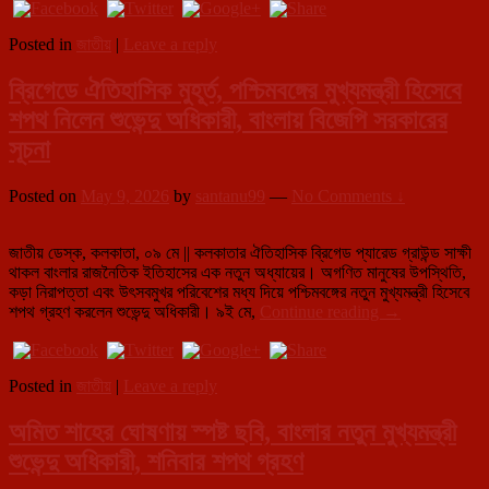
ধস:
মৃতদের
Posted in
জাতীয়
|
Leave a reply
প্রতি
শোক,
ব্রিগেডে ঐতিহাসিক মুহূর্ত, পশ্চিমবঙ্গের মুখ্যমন্ত্রী হিসেবে
উদ্ধারকাজে
সর্বাত্মক
শপথ নিলেন শুভেন্দু অধিকারী, বাংলায় বিজেপি সরকারের
তৎপরতার
সূচনা
নির্দেশ
Posted on
May 9, 2026
by
santanu99
—
No Comments ↓
জাতীয় ডেস্ক, কলকাতা, ০৯ মে || কলকাতার ঐতিহাসিক ব্রিগেড প্যারেড গ্রাউন্ড সাক্ষী
থাকল বাংলার রাজনৈতিক ইতিহাসের এক নতুন অধ্যায়ের। অগণিত মানুষের উপস্থিতি,
কড়া নিরাপত্তা এবং উৎসবমুখর পরিবেশের মধ্য দিয়ে পশ্চিমবঙ্গের নতুন মুখ্যমন্ত্রী হিসেবে
ব্রিগেডে
শপথ গ্রহণ করলেন শুভেন্দু অধিকারী। ৯ই মে,
Continue reading
→
ঐতিহাসিক
মুহূর্ত,
পশ্চিমবঙ্গের
Posted in
জাতীয়
|
Leave a reply
মুখ্যমন্ত্রী
হিসেবে
অমিত শাহের ঘোষণায় স্পষ্ট ছবি, বাংলার নতুন মুখ্যমন্ত্রী
শপথ
নিলেন
শুভেন্দু অধিকারী, শনিবার শপথ গ্রহণ
শুভেন্দু
অধিকারী,