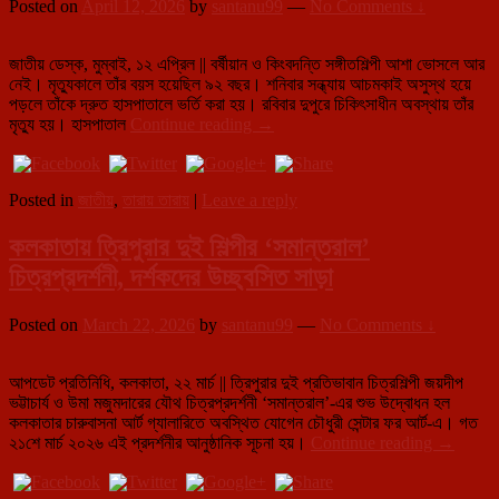
Posted on
April 12, 2026
by
santanu99
—
No Comments ↓
জাতীয় ডেস্ক, মুম্বাই, ১২ এপ্রিল || বর্ষীয়ান ও কিংবদন্তি সঙ্গীতশিল্পী আশা ভোসলে আর
নেই। মৃত্যুকালে তাঁর বয়স হয়েছিল ৯২ বছর। শনিবার সন্ধ্যায় আচমকাই অসুস্থ হয়ে
পড়লে তাঁকে দ্রুত হাসপাতালে ভর্তি করা হয়। রবিবার দুপুরে চিকিৎসাধীন অবস্থায় তাঁর
সুরের
মৃত্যু হয়। হাসপাতাল
Continue reading
→
দিগন্তে
নীরবতা:
প্রয়াত
Posted in
জাতীয়
,
তারায় তারায়
|
Leave a reply
কিংবদন্তি
সংগীত
কলকাতায় ত্রিপুরার দুই শিল্পীর ‘সমান্তরাল’
শিল্পী
আশা
চিত্রপ্রদর্শনী, দর্শকদের উচ্ছ্বসিত সাড়া
ভোসলে,
শেষ
হলো
Posted on
March 22, 2026
by
santanu99
—
No Comments ↓
এক
সোনালি
আপডেট প্রতিনিধি, কলকাতা, ২২ মার্চ || ত্রিপুরার দুই প্রতিভাবান চিত্রশিল্পী জয়দীপ
যুগ,
ভট্টাচার্য ও উমা মজুমদারের যৌথ চিত্রপ্রদর্শনী ‘সমান্তরাল’-এর শুভ উদ্বোধন হল
শোকস্তব্ধ
কলকাতার চারুবাসনা আর্ট গ্যালারিতে অবস্থিত যোগেন চৌধুরী সেন্টার ফর আর্ট-এ। গত
সঙ্গীতজগৎ
কলকাতায়
২১শে মার্চ ২০২৬ এই প্রদর্শনীর আনুষ্ঠানিক সূচনা হয়।
Continue reading
→
ত্রিপুরার
দুই