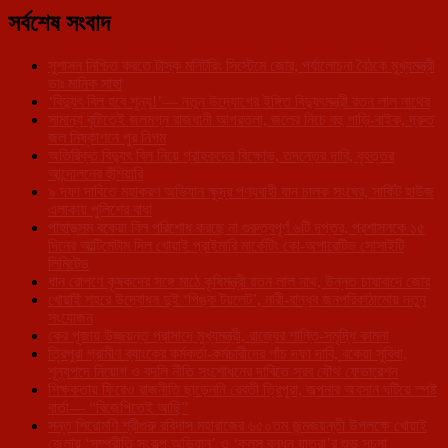
সর্বশেষ সংবাদ
সুশাসন নিশ্চিত করতে টাস্ক মনিটরিং সিস্টেমে জোর, পর্যালোচনা বৈঠকে মুখ্যমন্ত্রী
ডাঃ মানিক সাহা
‘বিদ্যুৎ বিল হবে শূন্য!’— নতুন উদ্যোগের ইঙ্গিত বিদ্যুৎমন্ত্রী রতন লাল নাথের
সামান্য বৃষ্টিতেই জলমগ্ন রাজধানী আগরতলা, জলের নিচে বহু গাড়ি-বাইক, দ্রুত
জল নিষ্কাশনে পুর নিগম
অতিরিক্ত বিদ্যুৎ বিল নিয়ে গ্রাহকদের বিক্ষোভ, তদন্তের দাবি, বৃহত্তর
আন্দোলনের হুঁশিয়ারি
৯ দফা দাবিতে মহাকরণ অভিযান ক্ষুদ্র পণ্যবাহী যান চালক সংঘের, সার্কিট হাউজ
এলাকায় পুলিশের বাধা
পাহাড়সম বকেয়া বিল পরিশোধ করছে না গুরুত্বপূর্ণ ৬টি দপ্তর, প্রশাসনকে ১৫
দিনের আল্টিমেটাম দিল খোয়াই প্রাইমারি মার্কেটিং কো-অপারেটিভ সোসাইটি
লিমিটেড
ধান রোপণে কৃষকদের সঙ্গে মাঠে কৃষিমন্ত্রী রতন লাল নাথ, উন্নত চাষাবাদে জোর
খোয়াই শহরে উদ্বোধন দুই ‘পিঙ্ক টয়লেট’, নারী-বান্ধব জনপরিকাঠামোয় নতুন
সংযোজন
কের পূজায় উজ্জয়ন্ত প্রাসাদে মুখ্যমন্ত্রী, রাজ্যের শান্তি-সমৃদ্ধি কামনা
ত্রিপুরা গ্রামীণ ব্যাংকের কর্মকর্তা-কর্মচারীদের পাঁচ দফা দাবি, বকেয়া সুবিধা,
শূন্যপদে নিয়োগ ও বদলি নীতি সংশোধনের দাবিতে সরব যৌথ ফেডারেশন
শিক্ষকতায় ফিরেও রাজনীতি ছাড়েননি রেবতী ত্রিপুরা, জল্পনার অবসান ঘটিয়ে স্পষ্ট
বার্তা— “বিজেপিতেই আছি”
সন্ত শিরোমণি শ্রীগুরু রবিদাস মহারাজের ৬৫০তম জন্মজয়ন্তী উপলক্ষে খোয়াই
জেলায় ‘সম্প্রীতি সংকল্প অভিযান’ ও ‘কলস বন্ধন যাত্রা’র শুভ সূচনা