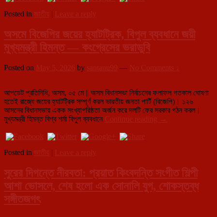
প্রথম
Posted in
জাতীয়
|
Leave a reply
নির্বাচনেই
বাজিমাত
অসমে বিজেপির জয়ের হ্যাটট্রিক, বিপুল ব্যবধানে জয়ী
থালাপতি
বিজয়ের
মুখ্যমন্ত্রী হিমন্ত — কংগ্রেসের ভরাডুবি
Posted on
May 5, 2026
by
santanu99
—
No Comments ↓
আপডেট প্রতিনিধি, অসম, ০৫ মে || অসম বিধানসভা নির্বাচনের ফলাফল গতকাল ঘোষণা
হতেই রাজ্যে জয়ের হ্যাটট্রিক সম্পূর্ণ করল ভারতীয় জনতা পার্টি (বিজেপি)। ১২৬
আসনের বিধানসভায় একক সংখ্যাগরিষ্ঠতা অর্জন করে দলটি ফের সরকার গঠন করল।
অসমে
মুখ্যমন্ত্রী হিমন্ত বিশ্ব শর্মা বিপুল ব্যবধানে
Continue reading
→
বিজেপির
জয়ের
হ্যাটট্রিক,
Posted in
জাতীয়
|
Leave a reply
বিপুল
ব্যবধানে
সুরের দিগন্তে নীরবতা: প্রয়াত কিংবদন্তি সংগীত শিল্পী
জয়ী
মুখ্যমন্ত্রী
আশা ভোসলে, শেষ হলো এক সোনালি যুগ, শোকস্তব্ধ
হিমন্ত
সঙ্গীতজগৎ
—
কংগ্রেসের
ভরাডুবি