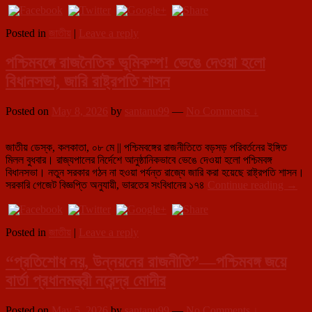
দিয়েই
রাজনৈতিক
Posted in
জাতীয়
|
Leave a reply
বৈঠকে
অমিত
পশ্চিমবঙ্গে রাজনৈতিক ভূমিকম্প! ভেঙে দেওয়া হলো
শাহ,
আজই
বিধানসভা, জারি রাষ্ট্রপতি শাসন
চূড়ান্ত
হতে
পারে
Posted on
May 8, 2026
by
santanu99
—
No Comments ↓
পশ্চিমবঙ্গের
নতুন
জাতীয় ডেস্ক, কলকাতা, ০৮ মে || পশ্চিমবঙ্গের রাজনীতিতে বড়সড় পরিবর্তনের ইঙ্গিত
মুখ্যমন্ত্রীর
মিলল বুধবার। রাজ্যপালের নির্দেশে আনুষ্ঠানিকভাবে ভেঙে দেওয়া হলো পশ্চিমবঙ্গ
নাম
বিধানসভা। নতুন সরকার গঠন না হওয়া পর্যন্ত রাজ্যে জারি করা হয়েছে রাষ্ট্রপতি শাসন।
পশ্চিমবঙ
সরকারি গেজেট বিজ্ঞপ্তি অনুযায়ী, ভারতের সংবিধানের ১৭৪
Continue reading
→
রাজনৈ
ভূমিকম্
ভেঙে
Posted in
জাতীয়
|
Leave a reply
দেওয়া
হলো
“প্রতিশোধ নয়, উন্নয়নের রাজনীতি”—পশ্চিমবঙ্গ জয়ে
বিধানস
জারি
বার্তা প্রধানমন্ত্রী নরেন্দ্র মোদীর
রাষ্ট্রপত
শাসন
Posted on
May 5, 2026
by
santanu99
—
No Comments ↓