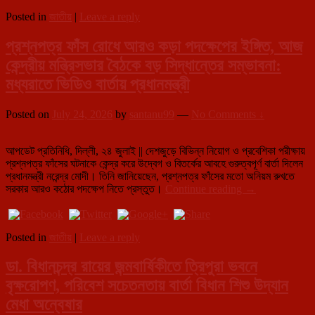
অবসান,
Posted in
জাতীয়
|
Leave a reply
সোনম
ওয়াংচুকের
প্রশ্নপত্র ফাঁস রোধে আরও কড়া পদক্ষেপের ইঙ্গিত, আজ
দ্রুত
সুস্থতা
কেন্দ্রীয় মন্ত্রিসভার বৈঠকে বড় সিদ্ধান্তের সম্ভাবনা:
কামনা
মধ্যরাতে ভিডিও বার্তায় প্রধানমন্ত্রী
করলেন
প্রধানমন্ত্রী
মোদি
Posted on
July 24, 2026
by
santanu99
—
No Comments ↓
আপডেট প্রতিনিধি, দিল্লী, ২৪ জুলাই || দেশজুড়ে বিভিন্ন নিয়োগ ও প্রবেশিকা পরীক্ষায়
প্রশ্নপত্র ফাঁসের ঘটনাকে কেন্দ্র করে উদ্বেগ ও বিতর্কের আবহে গুরুত্বপূর্ণ বার্তা দিলেন
প্রধানমন্ত্রী নরেন্দ্র মোদী। তিনি জানিয়েছেন, প্রশ্নপত্র ফাঁসের মতো অনিয়ম রুখতে
প্রশ্নপত্র
সরকার আরও কঠোর পদক্ষেপ নিতে প্রস্তুত।
Continue reading
→
ফাঁস
রোধে
আরও
Posted in
জাতীয়
|
Leave a reply
কড়া
পদক্ষেপের
ডা. বিধানচন্দ্র রায়ের জন্মবার্ষিকীতে ত্রিপুরা ভবনে
ইঙ্গিত,
আজ
বৃক্ষরোপণ, পরিবেশ সচেতনতায় বার্তা বিধান শিশু উদ্যান
কেন্দ্রীয়
মেধা অন্বেষার
মন্ত্রিসভার
বৈঠকে