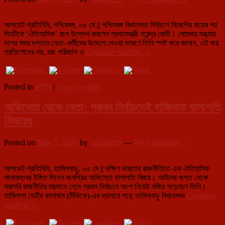
আপডেট প্রতিনিধি, পশ্চিমবঙ্গ, ০৫ মে || পশ্চিমবঙ্গ বিধানসভা নির্বাচনে বিজেপির জয়ের পর
দিনটিকে ‘ঐতিহাসিক’ বলে উল্লেখ করলেন প্রধানমন্ত্রী নরেন্দ্র মোদী। সোমবার সন্ধ্যায়
দলের সদর দপ্তরে নেতা–কর্মীদের উদ্দেশে দেওয়া ভাষণে তিনি স্পষ্ট করে জানান, এই জয়
“প্রতিশোধ
প্রতিশোধের নয়, বরং পরিবর্তন ও
Continue reading
→
নয়,
উন্নয়নের
রাজনীতি”—
Posted in
জাতীয়
|
Leave a reply
পশ্চিমবঙ্গ
জয়ে
অভিনেতা থেকে নেতা: প্রথম নির্বাচনেই বাজিমাত থালাপতি
বার্তা
প্রধানমন্ত্রী
বিজয়ের
নরেন্দ্র
মোদীর
Posted on
May 5, 2026
by
santanu99
—
No Comments ↓
আপডেট প্রতিনিধি, তামিলনাড়ু, ০৫ মে || দক্ষিণ ভারতের রাজনীতিতে এক ঐতিহাসিক
পালাবদলের ইঙ্গিত দিলেন জনপ্রিয় অভিনেতা থালাপতি বিজয়। অভিনয় জগত থেকে
সরাসরি রাজনীতির ময়দানে নেমে প্রথম নির্বাচনে অংশ নিয়েই নজির গড়েছেন তিনি।
তামিলাগা ভেট্রি কালাঘাম (টিভিকে)-এর ব্যানারে লড়ে তামিলনাড়ু বিধানসভা
Continue
অভিনেতা
reading
→
থেকে
নেতা: