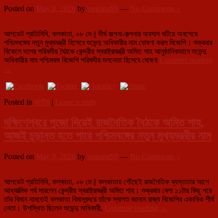
বাংলায়
Posted on
May 8, 2026
by
santanu99
—
No Comments ↓
বিজেপি
সরকারের
আপডেট প্রতিনিধি, কলকাতা, ০৮ মে || দীর্ঘ জল্পনা-কল্পনার অবসান ঘটিয়ে অবশেষে
সূচনা
পশ্চিমবঙ্গের নতুন মুখ্যমন্ত্রী হিসেবে শুভেন্দু অধিকারীর নাম ঘোষণা করল বিজেপি। শুক্রবার
বিকেলে দলের পরিষদীয় বৈঠকে কেন্দ্রীয় স্বরাষ্ট্রমন্ত্রী অমিত শাহ আনুষ্ঠানিকভাবে শুভেন্দু
অধিকারীর নাম পশ্চিমবঙ্গ বিজেপি পরিষদীয় দলনেতা হিসেবে ঘোষণা
Continue reading
অমিত
→
শাহের
ঘোষণায়
স্পষ্ট
Posted in
জাতীয়
|
Leave a reply
ছবি,
বাংলার
দক্ষিণেশ্বরে পুজো দিয়েই রাজনৈতিক বৈঠকে অমিত শাহ,
নতুন
মুখ্যমন্ত্রী
আজই চূড়ান্ত হতে পারে পশ্চিমবঙ্গের নতুন মুখ্যমন্ত্রীর নাম
শুভেন্দু
অধিকারী,
শনিবার
Posted on
May 8, 2026
by
santanu99
—
No Comments ↓
শপথ
গ্রহণ
আপডেট প্রতিনিধি, কলকাতা, ০৮ মে || কলকাতায় পৌঁছেই রাজনৈতিক ব্যস্ততার আগে
আধ্যাত্মিক পর্ব সারলেন কেন্দ্রীয় স্বরাষ্ট্রমন্ত্রী অমিত শাহ। শুক্রবার বেলা ১১টার কিছু পরে
তাঁর বিমান নামতেই কলকাতা বিমানবন্দরে তাঁকে স্বাগত জানান রাজ্য বিজেপির একাধিক শীর্ষ
দক্ষিণেশ্বরে
নেতা। উপস্থিত ছিলেন শুভেন্দু অধিকারী,
Continue reading
→
পুজো