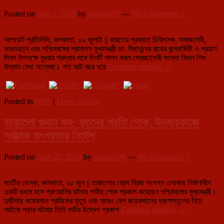
বড়
Posted on
July 2, 2026
by
santanu99
—
No Comments ↓
সিদ্ধান্তের
সম্ভাবনা:
মধ্যরাতে
আপডেট প্রতিনিধি, কলকাতা, ০২ জুলাই || ভারতের প্রখ্যাত চিকিৎসক, সমাজসেবী,
ভিডিও
ভারতরত্ন এবং পশ্চিমবঙ্গের প্রাক্তন মুখ্যমন্ত্রী ডা. বিধানচন্দ্র রায়ের জন্মবার্ষিকী ও প্রয়াণ
বার্তায়
দিবস উপলক্ষে বুধবার শ্রদ্ধার সঙ্গে দিনটি পালন করল স্বেচ্ছাসেবী সংস্থা বিধান শিশু
প্রধানমন্ত্রী
ডা.
উদ্যান মেধা অন্বেষা। গত আট বছর ধরে
Continue reading
→
বিধানচন্দ্র
রায়ের
জন্মবার্ষিকীতে
Posted in
জাতীয়
|
Leave a reply
ত্রিপুরা
ভবনে
তারাতলা গুদাম ধস: মৃতদের প্রতি শোক, উদ্ধারকাজে
বৃক্ষরোপণ,
পরিবেশ
সর্বাত্মক তৎপরতার নির্দেশ
সচেতনতায়
বার্তা
বিধান
Posted on
June 25, 2026
by
santanu99
—
No Comments ↓
শিশু
উদ্যান
জাতীয় ডেস্ক, কলকাতা, ২৫ জুন || তারাতলার ব্রেস ব্রিজ সংলগ্ন এলাকায় নির্মাণাধীন
মেধা
একটি গুদাম ধসে প্রাণহানির ঘটনায় গভীর শোক প্রকাশ করেছেন পশ্চিমবঙ্গের মুখ্যমন্ত্রী।
অন্বেষার
দুর্ঘটনায় কয়েকজন শ্রমিকের মৃত্যু এবং আরও বেশ কয়েকজনের ধ্বংসস্তূপের নিচে
তারাতলা
আটকে পড়ার ঘটনায় তিনি গভীর উদ্বেগ প্রকাশ
Continue reading
→
গুদাম