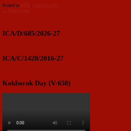
শিল্পীর
Posted in
জাতীয়
|
Leave a reply
‘সমান্তরাল
Post
←
Older posts
চিত্রপ্রদর্শ
Primary
দর্শকদের
navigation
উচ্ছ্বসিত
Sidebar
সাড়া
Widget
ICA/D/685/2026-27
Area
ICA/C/1428/2016-27
Kokborok Day (V-658)