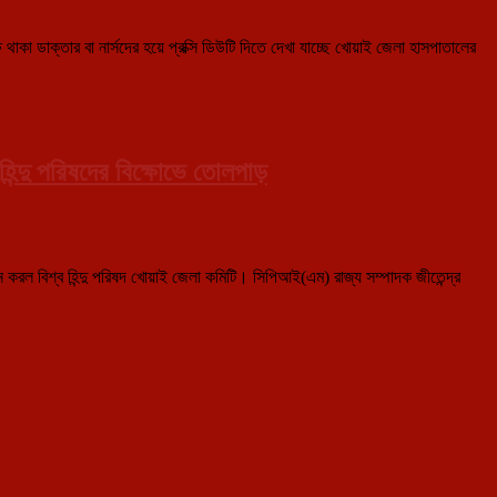
াকা ডাক্তার বা নার্সদের হয়ে প্রক্সি ডিউটি দিতে দেখা যাচ্ছে খোয়াই জেলা হাসপাতালের
িন্দু পরিষদের বিক্ষোভে তোলপাড়
 বিশ্ব হিন্দু পরিষদ খোয়াই জেলা কমিটি। সিপিআই(এম) রাজ্য সম্পাদক জীতেন্দ্র