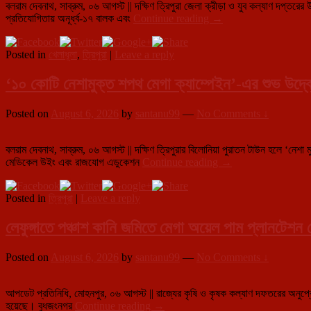
পর্যন্ত
বলরাম দেবনাথ, সাব্রুম, ০৬ আগস্ট || দক্ষিণ ত্রিপুরা জেলা ক্রীড়া ও যুব কল্যাণ দপ্ত
মন্তব্যের
দক্ষিণ
ব্যবহার
প্রতিযোগিতায় অনূর্ধ্ব-১৭ বালক এবং
Continue reading
→
প্রতিবাদে
ত্রিপুরা
করছে
খোয়াইয়ে
জেলাভিত্তিক
জেলা
বিশ্ব
Posted in
খেলাধূলা
,
ত্রিপুরা
|
Leave a reply
অনূর্ধ্ব-১৭
হাসপাতাল
হিন্দু
ভলিবল
কর্তৃপক্ষ
পরিষদের
ও
‘১০ কোটি নেশামুক্ত শপথ মেগা ক্যাম্পেইন’-এর শুভ উদ্ব
বিক্ষোভে
কাবাডি
তোলপাড়
প্রতিযোগিতা
Posted on
August 6, 2026
by
santanu99
—
No Comments ↓
শুরু,
উদ্বোধনে
প্রাক্তন
বলরাম দেবনাথ, সাব্রুম, ০৬ আগস্ট || দক্ষিণ ত্রিপুরার বিলোনিয়া পুরাতন টাউন হলে ‘নেশা
বিধায়ক
‘১০
মেডিকেল উইং এবং রাজযোগ এডুকেশন
Continue reading
→
কোটি
নেশামুক্ত
Posted in
ত্রিপুরা
|
Leave a reply
শপথ
মেগা
ক্যাম্পেইন’-
লেফুঙ্গাতে পঞ্চাশ কানি জমিতে মেগা অয়েল পাম প্লানটেশন প
এর
শুভ
Posted on
August 6, 2026
by
santanu99
—
No Comments ↓
উদ্বোধন,
নেশামুক্ত
সমাজ
আপডেট প্রতিনিধি, মোহনপুর, ০৬ আগস্ট || রাজ্যের কৃষি ও কৃষক কল্যাণ দফতরের অনুপ্রের
গঠনে
লেফুঙ্গাতে
হয়েছে। বুধজংনগর
Continue reading
→