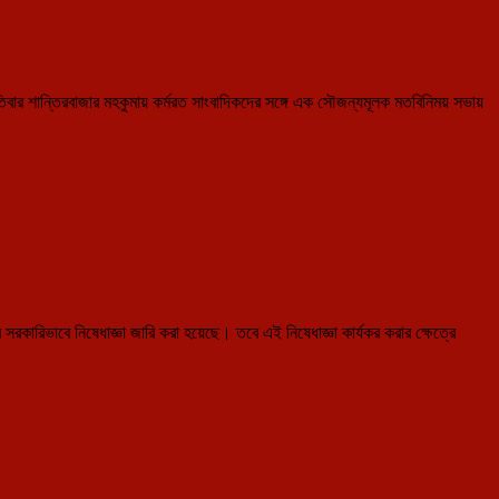
স্পতিবার শান্তিরবাজার মহকুমায় কর্মরত সাংবাদিকদের সঙ্গে এক সৌজন্যমূলক মতবিনিময় সভায়
রকারিভাবে নিষেধাজ্ঞা জারি করা হয়েছে। তবে এই নিষেধাজ্ঞা কার্যকর করার ক্ষেত্রে