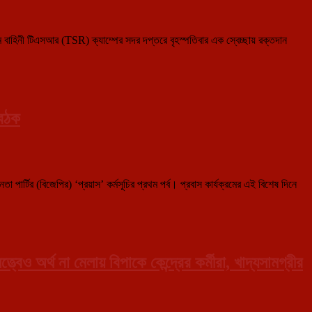
নবম বাহিনী টিএসআর (TSR) ক্যাম্পের সদর দপ্তরে বৃহস্পতিবার এক স্বেচ্ছায় রক্তদান
বৈঠক
র্টির (বিজেপির) ‘প্রয়াস’ কর্মসূচির প্রথম পর্ব। প্রবাস কার্যক্রমের এই বিশেষ দিনে
বেও অর্থ না মেলায় বিপাকে কেন্দ্রের কর্মীরা, খাদ্যসামগ্রীর