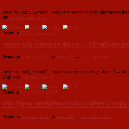
কর্মীরা,
খাদ্যসামগ্রীর
গোপাল সিং, খোয়াই, ০৬ আগস্ট || খোয়াই জেলা হাসপাতালের স্বাস্থ্য পরিসেবার করুণ চিত্র
মান
খোয়াই
এক
Continue reading
→
নিয়েও
জেলা
উঠল
হাসপাতালের
প্রশ্ন
Posted in
ত্রিপুরা
|
Leave a reply
ইমার্জেন্সি
বিভাগের
করুণ
‘সনাতন ধর্মের অপমানে চুপ থাকব না’ – সিপিআই(এম) রাজ্য 
চিত্র,
না
Posted on
August 6, 2026
by
santanu99
—
No Comments ↓
আছে
ডাক্তার,
না
গোপাল সিং, খোয়াই, ০৬ আগস্ট || “সনাতন ধর্মের অপমানে আমরা চুপ থাকব না!”— এই হুঙ
আছে
‘সনাতন
চৌধুরী কর্তৃক
Continue reading
→
নার্স,
ধর্মের
স্বল্প
অপমানে
বেতনভূক্ত
Posted in
ত্রিপুরা
|
Leave a reply
চুপ
সিকিউরিটি
থাকব
গার্ডদেরই
না’
দক্ষিণ ত্রিপুরা জেলাভিত্তিক অনূর্ধ্ব-১৭ ভলিবল ও কাবাডি
‘জুতো
–
সেলাই
সিপিআই(এম)
থেকে
Posted on
August 6, 2026
by
santanu99
—
No Comments ↓
রাজ্য
চন্ডী
সম্পাদকের
পাঠ’
কুরুচিকর