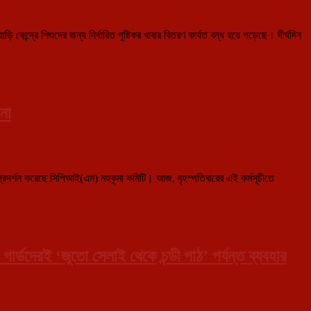
়ি কেন্দ্রে শিশুদের জন্য নির্ধারিত পুষ্টিকর খাবার বিতরণ কার্যত বন্ধ হয়ে পড়েছে। দীর্ঘদিন
না
প্রদর্শন করেছে সিপিআই(এম) মহকুমা কমিটি। আজ, বৃহস্পতিবারের এই কর্মসূচীতে
গার্ডদেরই ‘জুতো সেলাই থেকে চন্ডী পাঠ’ পর্যন্ত ব্যবহার