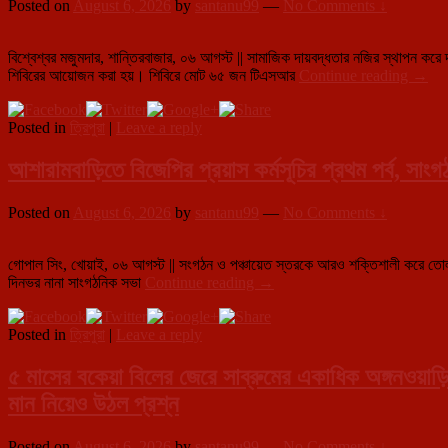
Posted on
August 6, 2026
by
santanu99
—
No Comments ↓
নজরদারি
নিয়ে
প্রশ্নের
বিশ্বেশ্বর মজুমদার, শান্তিরবাজার, ০৬ আগস্ট || সামাজিক দায়বদ্ধতার নজির স্থাপন করে দ
মুখে
নবম
শিবিরের আয়োজন করা হয়। শিবিরে মোট ৬৫ জন টিএসআর
Continue reading
→
মৎস্য
বাহিনী
দপ্তর
টিএসআ
Posted in
ত্রিপুরা
|
Leave a reply
উদ্যো
স্বেচ্ছা
রক্তদা
আশারামবাড়িতে বিজেপির প্রয়াস কর্মসূচির প্রথম পর্ব, সা
শিবির,
৬৫
Posted on
August 6, 2026
by
santanu99
—
No Comments ↓
জওয়ান
রক্তদা
গোপাল সিং, খোয়াই, ০৬ আগস্ট || সংগঠন ও পঞ্চায়েত স্তরকে আরও শক্তিশালী করে তোলার ল
আশারামবাড়িতে
দিনভর নানা সাংগঠনিক সভা
Continue reading
→
বিজেপির
প্রয়াস
Posted in
ত্রিপুরা
|
Leave a reply
কর্মসূচির
প্রথম
পর্ব,
৫ মাসের বকেয়া বিলের জেরে সাব্রুমের একাধিক অঙ্গনওয়াড়ি কেন
সাংগঠনিক
মান নিয়েও উঠল প্রশ্ন
শক্তি
বৃদ্ধিতে
আশারামবাড়ি
Posted on
August 6, 2026
by
santanu99
—
No Comments ↓