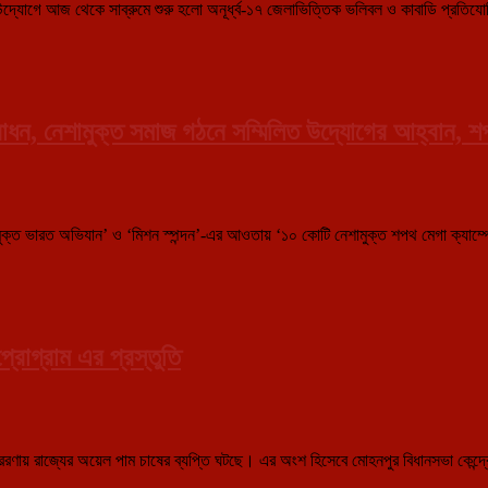
রের উদ্যোগে আজ থেকে সাব্রুমে শুরু হলো অনূর্ধ্ব-১৭ জেলাভিত্তিক ভলিবল ও কাবাডি প্রতি
োধন, নেশামুক্ত সমাজ গঠনে সম্মিলিত উদ্যোগের আহ্বান, শ
 মুক্ত ভারত অভিযান’ ও ‘মিশন স্পন্দন’-এর আওতায় ‘১০ কোটি নেশামুক্ত শপথ মেগা ক্যাম্পেইন
্রোগ্রাম এর প্রস্তুতি
ণায় রাজ্যের অয়েল পাম চাষের ব্যপ্তি ঘটছে। এর অংশ হিসেবে মোহনপুর বিধানসভা কেন্দ্রের 