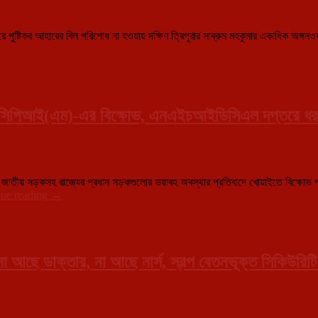
রে পুষ্টিকর আহারের বিল পরিশোধ না হওয়ায় দক্ষিণ ত্রিপুরার সাব্রুম মহকুমার একাধিক অঙ্গনওয়াড
ইতে সিপিআই(এম)-এর বিক্ষোভ, এনএইচআইডিসিএল দপ্তরে ধর
জাতীয় সড়কসহ রাজ্যের প্রধান সড়কগুলোর ভয়াবহ অবস্থার প্রতিবাদে খোয়াইতে বিক্ষোভ 
জাতীয়
nue reading
→
সড়কের
বেহাল
দশা
ও
দুর্নীতির
া আছে ডাক্তার, না আছে নার্স, স্বল্প বেতনভূক্ত সিকিউরিটি 
অভিযোগে
খোয়াইতে
সিপিআই(এম)-
এর