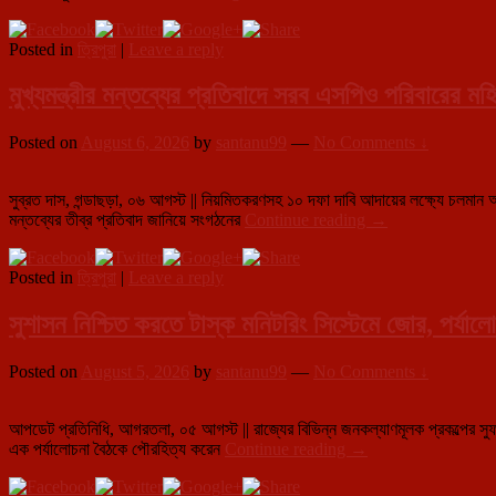
সম্মিলিত
পঞ্চাশ
উদ্যোগের
কানি
আহ্বান,
Posted in
ত্রিপুরা
|
Leave a reply
জমিতে
শপথ
মেগা
নিলেন
অয়েল
মুখ্যমন্ত্রীর মন্তব্যের প্রতিবাদে সরব এসপিও পরিবারের মহ
শতাধিক
পাম
মানুষ
প্লানটেশন
Posted on
August 6, 2026
by
santanu99
—
No Comments ↓
প্রোগ্রাম
এর
প্রস্তুতি
সুব্রত দাস, গন্ডাছড়া, ০৬ আগস্ট || নিয়মিতকরণসহ ১০ দফা দাবি আদায়ের লক্ষ্যে চলমান আন
মুখ্যমন্ত্রীর
মন্তব্যের তীব্র প্রতিবাদ জানিয়ে সংগঠনের
Continue reading
→
মন্তব্যের
প্রতিবাদে
Posted in
ত্রিপুরা
|
Leave a reply
সরব
এসপিও
পরিবারের
সুশাসন নিশ্চিত করতে টাস্ক মনিটরিং সিস্টেমে জোর, পর্যালোচ
মহিলারা,
১০
Posted on
August 5, 2026
by
santanu99
—
No Comments ↓
দফা
দাবি
পূরণ
আপডেট প্রতিনিধি, আগরতলা, ০৫ আগস্ট || রাজ্যের বিভিন্ন জনকল্যাণমূলক প্রকল্পের সুফল যা
না
সুশাসন
এক পর্যালোচনা বৈঠকে পৌরহিত্য করেন
Continue reading
→
হলে
নিশ্চিত
জাতীয়
করতে