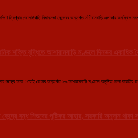
ক্ষিণ ত্রিপুরার জোলাইবাড়ি বিধানসভা কেন্দ্রের অন্তর্গত সাঁচীরামবাড়ি এলাকায় অবস্থিত 
রের
গে
য়
ন
ংগঠনিক শক্তি বৃদ্ধিতে আশারামবাড়ি মণ্ডলে দিনভর একাধিক 
ের
ন
ক্ষ্যে আজ খোয়াই জেলার অন্তর্গত ২৬-আশারামবাড়ি মণ্ডলে অনুষ্ঠিত হলো ভারতীয় জনতা পা
্দ্রে বন্ধ শিশুদের পুষ্টিকর আহার, সরকারি অনুদান থাকা সত্ত্