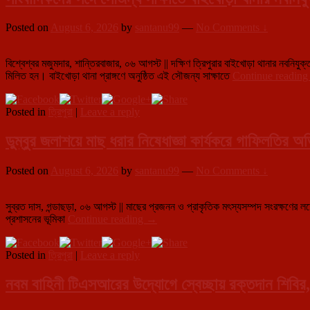
সামনে
রেখে
Posted on
August 6, 2026
by
santanu99
—
No Comments ↓
নয়াদিল্লিতে
ত্রিপুরা
বিজেপির
বিশ্বেশ্বর মজুমদার, শান্তিরবাজার, ০৬ আগস্ট || দক্ষিণ ত্রিপুরার বাইখোড়া থানার নবনিযুক
মেগা
মিলিত হন। বাইখোড়া থানা প্রাঙ্গণে অনুষ্ঠিত এই সৌজন্য সাক্ষাতে
Continue readin
বৈঠক,
দীর্ঘ
আলোচনা
Posted in
ত্রিপুরা
|
Leave a reply
শীর্ষ
নেতৃত্বের
ডুম্বুর জলাশয়ে মাছ ধরার নিষেধাজ্ঞা কার্যকরে গাফিলতির অ
Posted on
August 6, 2026
by
santanu99
—
No Comments ↓
সুব্রত দাস, গন্ডাছড়া, ০৬ আগস্ট || মাছের প্রজনন ও প্রাকৃতিক মৎস্যসম্পদ সংরক্ষণের লক
ডুম্বুর
প্রশাসনের ভূমিকা
Continue reading
→
জলাশয়ে
মাছ
Posted in
ত্রিপুরা
|
Leave a reply
ধরার
নিষেধাজ্ঞা
কার্যকরে
নবম বাহিনী টিএসআরের উদ্যোগে স্বেচ্ছায় রক্তদান শিবির
গাফিলতির
অভিযোগ,