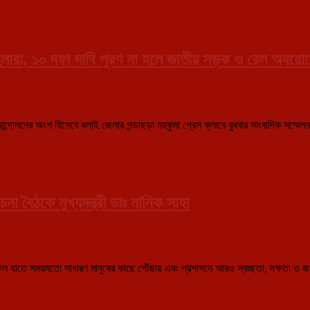
িলারা, ১০ দফা দাবি পূরণ না হলে জাতীয় সড়ক ও রেল অবরোধের
্দোলনের অংশ হিসেবে ধলাই জেলার গন্ডাছড়া মহকুমা প্রেস ক্লাবে বুধবার সাংবাদিক সম্মেলন 
না বৈঠকে মুখ্যমন্ত্রী ডাঃ মানিক সাহা
তে সময়মতো সাধারণ মানুষের কাছে পৌঁছায় এবং প্রশাসনে আরও স্বচ্ছতা, দক্ষতা ও জবাবদিহিত