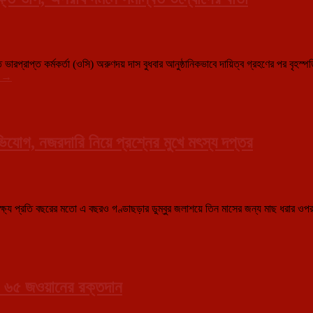
্ত ভারপ্রাপ্ত কর্মকর্তা (ওসি) অরুণদয় দাস বুধবার আনুষ্ঠানিকভাবে দায়িত্ব গ্রহণের পর বৃহ
সাংবাদিকদের
g
→
সঙ্গে
সৌজন্য
সাক্ষাতে
বাইখোড়া
থানার
ভিযোগ, নজরদারি নিয়ে প্রশ্নের মুখে মৎস্য দপ্তর
নবনিযুক্ত
ওসি,
অপরাধ
দমনে
সমন্বিত
্ষ্যে প্রতি বছরের মতো এ বছরও গণ্ডাছড়ার ডুম্বুর জলাশয়ে তিন মাসের জন্য মাছ ধরার ওপর স
উদ্যোগের
বার্তা
, ৬৫ জওয়ানের রক্তদান