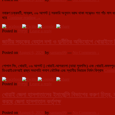
মণ্ডলে
দিনভর
একাধিক
নবারুণ চক্রবর্তী, সাব্রুম, ০৬ আগস্ট || সরকারি অনুদান বরাদ্দ থাকা সত্ত্বেও গত পাঁচ মাস ধ
৫
বৈঠক
ধরে
Continue reading
→
মাসের
বকেয়া
Posted in
ত্রিপুরা
|
Leave a reply
বিলের
জেরে
সাব্রুমের
জাতীয় সড়কের বেহাল দশা ও দুর্নীতির অভিযোগে খোয়া
একাধিক
অঙ্গনওয়াড়ি
Posted on
August 6, 2026
by
santanu99
—
No Comments ↓
কেন্দ্রে
বন্ধ
শিশুদের
গোপাল সিং, খোয়াই, ০৬ আগস্ট || খোয়াই-আগরতলা (ভায়া সুবলসিং) এবং খোয়াই-কমলপুর 
পুষ্টিকর
ডিওয়াইএফআই রাজ্য সভাপতি পলাশ ভৌমিক এবং স্থানীয় বিধায়ক নির্মল বিশ্বাস
Conti
আহার,
সরকারি
অনুদান
Posted in
ত্রিপুরা
|
Leave a reply
থাকা
সত্ত্বেও
খোয়াই জেলা হাসপাতালের ইমার্জেন্সি বিভাগের করুণ চিত্র, ন
অর্থ
না
করছে জেলা হাসপাতাল কর্তৃপক্ষ
মেলায়
বিপাকে
Posted on
August 6, 2026
by
santanu99
—
No Comments ↓
কেন্দ্রের