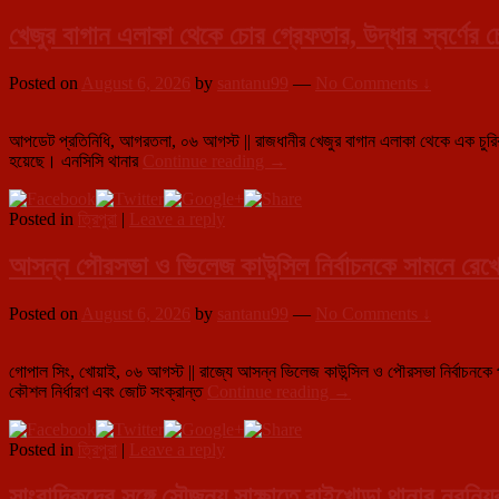
খেজুর বাগান এলাকা থেকে চোর গ্রেফতার, উদ্ধার স্বর্ণের 
Posted on
August 6, 2026
by
santanu99
—
No Comments ↓
আপডেট প্রতিনিধি, আগরতলা, ০৬ আগস্ট || রাজধানীর খেজুর বাগান এলাকা থেকে এক চুরির 
খেজুর
হয়েছে। এনসিসি থানার
Continue reading
→
বাগান
এলাকা
Posted in
ত্রিপুরা
|
Leave a reply
থেকে
চোর
গ্রেফতার,
আসন্ন পৌরসভা ও ভিলেজ কাউন্সিল নির্বাচনকে সামনে রেখে নয
উদ্ধার
স্বর্ণের
Posted on
August 6, 2026
by
santanu99
—
No Comments ↓
চেইন
ও
রুপোর
গোপাল সিং, খোয়াই, ০৬ আগস্ট || রাজ্যে আসন্ন ভিলেজ কাউন্সিল ও পৌরসভা নির্বাচনকে পাখির চো
নূপুর
আসন্ন
কৌশল নির্ধারণ এবং জোট সংক্রান্ত
Continue reading
→
পৌরসভা
ও
Posted in
ত্রিপুরা
|
Leave a reply
ভিলেজ
কাউন্সিল
নির্বাচনকে
সাংবাদিকদের সঙ্গে সৌজন্য সাক্ষাতে বাইখোড়া থানার নবনিয