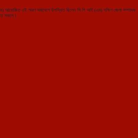
ম) আয়োজিত এই স্মরণ সমাবেশে উপস্থিত ছিলেন সি পি আই (এম) দক্ষিণ জেলা সম্পাদক
স্থিত সকলে।