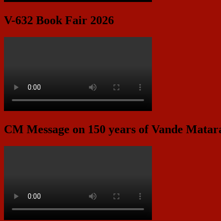
V-632 Book Fair 2026
CM Message on 150 years of Vande Mata