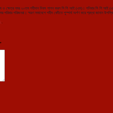
য ও ক্ষেত্র নমর ২০তম শহীদান দিবস পালন করল সি পি আই (এম)। শনিবার সি পি আই (এ
নমর পরিবার পরিজনরা। স্মরণ সমাবেশে শহীদ বেদীতে পুস্পার্ঘ অর্পণ করে শ্রদ্ধা জানান উপ
k
.
*