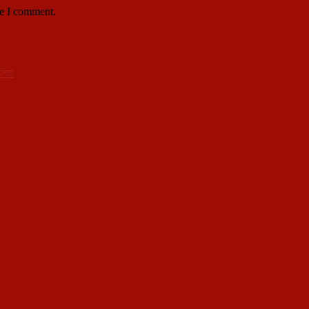
me I comment.
পালিত