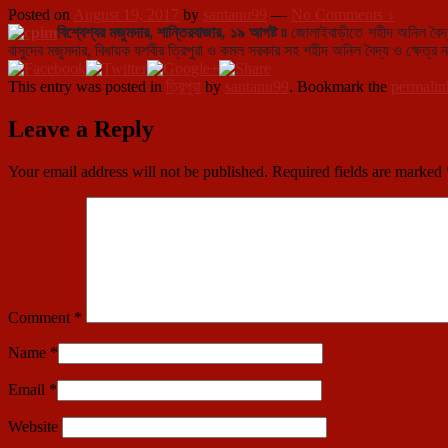
Posted on
August 19, 2017
by
santanu99
—
No Comments ↓
বিশ্বেশ্বর মজুমদার, শান্তিরবাজার, ১৯ আগষ্ট ৷৷
জোলাইবাড়ীতে শহীদ অনিল বৈদ্
বাসুদেব মজুমদার, বিধায়ক যশবীর ত্রিপুরা ও কমল সরকার সহ শহীদ অনিল বৈদ্য ও ক্ষেত্র 
This entry was posted in
ত্রিপুরা
by
santanu99
. Bookmark the
permalin
Leave a Reply
Your email address will not be published.
Required fields are marked
Comment
*
Name
*
Email
*
Website