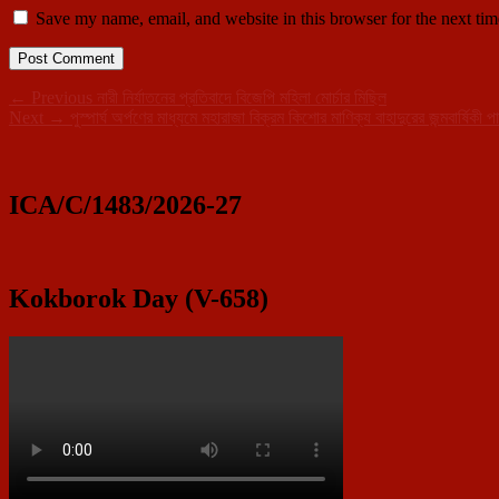
Save my name, email, and website in this browser for the next ti
Post
Previous
←
Previous
নারী নির্যাতনের প্রতিবাদে বিজেপি মহিলা মোর্চার মিছিল
Next
post:
Next
→
পুস্পার্ঘ অর্পণের মাধ্যমে মহারাজা বিক্রম কিশোর মাণিক্য বাহাদুরের জন্মবার্ষিকী 
navigation
Primary
post:
Sidebar
Widget
ICA/C/1483/2026-27
Area
Kokborok Day (V-658)