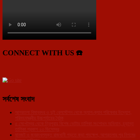
CONNECT WITH US ☎️
সর্বশেষ সংবাদ
আগরতলা বিমানবন্দর ও দুই রেলস্টেশন থেকে অ্যাপ-ক্যাব পরিষেবার উদ্যোগ,
পরিবহনমন্ত্রীর উচ্চপর্যায়ের বৈঠক
৫ সেপ্টেম্বর থেকে ত্রিপুরায় বিশেষ ভোটার তালিকা সংশোধন অভিযান, চূড়ান্ত
তালিকা প্রকাশ ২৩ ডিসেম্বর
যানজট ও জবরদখলমুক্ত রাজধানী গড়তে কড়া পদক্ষেপ, আগরতলায় পুর নিগমের