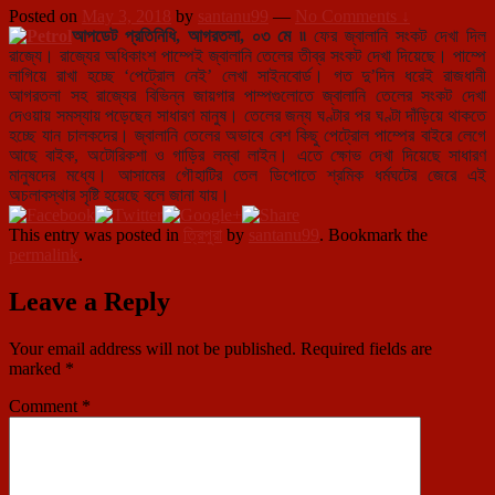
Posted on
May 3, 2018
by
santanu99
—
No Comments ↓
আপডেট প্রতিনিধি, আগরতলা, ০৩ মে ৷৷
ফের জ্বালানি সংকট দেখা দিল
রাজ্যে। রাজ্যের অধিকাংশ পাম্পেই জ্বালানি তেলের তীব্র সংকট দেখা দিয়েছে। পাম্পে
লাগিয়ে রাখা হচ্ছে ‘পেট্রোল নেই’ লেখা সাইনবোর্ড। গত দু’দিন ধরেই রাজধানী
আগরতলা সহ রাজ্যের বিভিন্ন জায়গার পাম্পগুলোতে জ্বালানি তেলের সংকট দেখা
দেওয়ায় সমস্যায় পড়েছেন সাধারণ মানুষ। তেলের জন্য ঘণ্টার পর ঘণ্টা দাঁড়িয়ে থাকতে
হচ্ছে যান চালকদের। জ্বালানি তেলের অভাবে বেশ কিছু পেট্রোল পাম্পের বাইরে লেগে
আছে বাইক, অটোরিকশা ও গাড়ির লম্বা লাইন। এতে ক্ষোভ দেখা দিয়েছে সাধারণ
মানুষদের মধ্যে। আসামের গৌহাটির তেল ডিপোতে শ্রমিক ধর্মঘটের জেরে এই
অচলাবস্থার সৃষ্টি হয়েছে বলে জানা যায়।
This entry was posted in
ত্রিপুরা
by
santanu99
. Bookmark the
permalink
.
Leave a Reply
Your email address will not be published.
Required fields are
marked
*
Comment
*