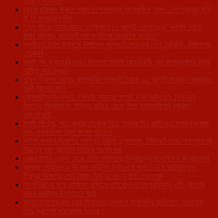
উচ্ছেদ অভিযান
রেনুকা চাকমার অকাল প্রয়াণে শোকস্তব্ধ সাংস্কৃতিক অঙ্গন, শেষ শ্রদ্ধায় জুনি
রং ঢং কালচারাল টিম
‘দেশ বাঁচাও, মানুষ বাঁচাও’ স্লোগানে ১০ আগস্ট ‘জেল ভরো’ কর্মসূচি সফল
করার আহ্বান, বামপন্থী চার সংগঠনের সাংবাদিক সম্মেলন
স্বাধীনতা দিবস উপলক্ষে সিমান্তে পুলিশ-বিএসএফের যৌথ পেট্রলিং, নিরাপত্তা
জোরদার
গবাদি পশু ও বানরের অবাধ উৎপাতে অতিষ্ঠ খোয়াইবাসী, পশু আশ্রয়কেন্দ্র গড়ার
দাবিতে সরব জনতা
দক্ষিণ ত্রিপুরা জেলায় প্রশাসনিক প্রস্তুতি বৈঠক: ১২ আগস্ট আসছেন পঞ্চায়েত
মন্ত্রী কিশোর বর্মণ
গৌরাঙ্গটিলা বিদ্যালয়ে এলপিজি গ্যাসের পাসবই চুরির অভিযোগ, শিক্ষকের
বিরুদ্ধে দৃষ্টান্তমূলক শাস্তির দাবিতে জেলা শিক্ষা আধিকারিকের দ্বারস্থ
এসএফআই
স্বামী নিখোঁজ, সাত বছরের মেয়েকে নিয়ে অসহায় দিন কাটাচ্ছেন কলাছড়ার রুমা
দাস, প্রশাসনের হস্তক্ষেপের আবেদন
থাইবুং বাজারে বিজেপির প্রতিবাদ মিছিল ও পথসভা, সিপিআইএমের অপপ্রচারের
বিরুদ্ধে সরব প্রাক্তন বিধায়ক শঙ্কর রায়
খেজুর বাগান এলাকা থেকে চোর গ্রেফতার, উদ্ধার স্বর্ণের চেইন ও রুপোর নূপুর
আসন্ন পৌরসভা ও ভিলেজ কাউন্সিল নির্বাচনকে সামনে রেখে নয়াদিল্লিতে
ত্রিপুরা বিজেপির মেগা বৈঠক, দীর্ঘ আলোচনা শীর্ষ নেতৃত্বের
সাংবাদিকদের সঙ্গে সৌজন্য সাক্ষাতে বাইখোড়া থানার নবনিযুক্ত ওসি, অপরাধ
দমনে সমন্বিত উদ্যোগের বার্তা
ডুম্বুর জলাশয়ে মাছ ধরার নিষেধাজ্ঞা কার্যকরে গাফিলতির অভিযোগ, নজরদারি
নিয়ে প্রশ্নের মুখে মৎস্য দপ্তর