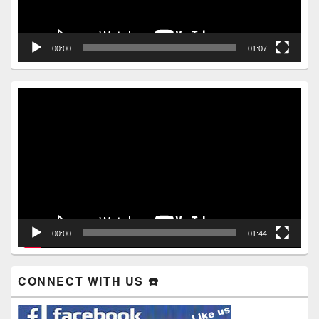
00:00
01:07
Video
Player
00:00
01:44
CONNECT WITH US ☎️