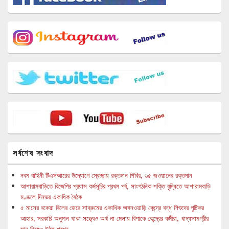
সর্বশেষ সংবাদ
নবম বাহিনী টিএসআরের উদ্যোগে স্বেচ্ছায় রক্তদান শিবির, ৬৫ জওয়ানের রক্তদান
আশারামবাড়িতে বিজেপির প্রয়াস কর্মসূচির প্রথম পর্ব, সাংগঠনিক শক্তি বৃদ্ধিতে আশারামবাড়ি
মণ্ডলে দিনভর একাধিক বৈঠক
৫ মাসের বকেয়া বিলের জেরে সাব্রুমের একাধিক অঙ্গনওয়াড়ি কেন্দ্রে বন্ধ শিশুদের পুষ্টিকর
আহার, সরকারি অনুদান থাকা সত্ত্বেও অর্থ না মেলায় বিপাকে কেন্দ্রের কর্মীরা, খাদ্যসামগ্রীর
মান নিয়েও উঠল প্রশ্ন