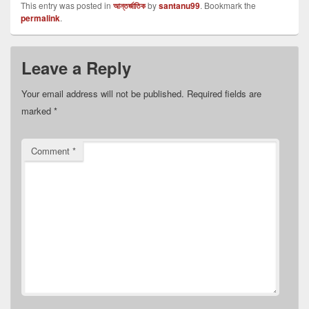
This entry was posted in
আন্তর্জাতিক
by
santanu99
. Bookmark the
permalink
.
Leave a Reply
Your email address will not be published.
Required fields are
marked
*
Comment
*