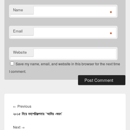
Name
*
Email
*
Website
Save my name, email, and website in this browser for the next time
I comment.
Post
navigation
Previous
←
Previous
২০১৫ নিয়ে মহাপরিকল্পনায় ‘আমির -করন’
post:
Next
Next
→