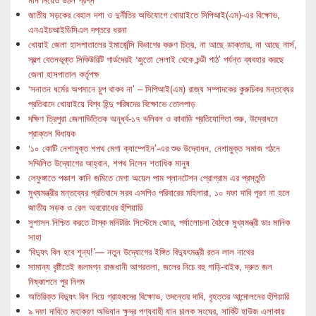
জাতীয় সড়কের বেহাল দশা ও দুর্নীতির অভিযোগে খোয়াইতে সিপিআই(এম)-এর বিক্ষোভ,
এনএইচআইডিসিএল দপ্তরে ধরনা
খোয়াই জেলা হাসপাতালের ইমার্জেন্সি বিভাগের করুণ চিত্র, না আছে ডাক্তার, না আছে নার্স,
স্বল্প বেতনভূক্ত সিকিউরিটি গার্ডদেরই ‘জুতো সেলাই থেকে চন্ডী পাঠ’ পর্যন্ত ব্যবহার করছে
জেলা হাসপাতাল কর্তৃপক্ষ
‘সনাতন ধর্মের অপমানে চুপ থাকব না’ – সিপিআই(এম) রাজ্য সম্পাদকের কুরুচিকর মন্তব্যের
প্রতিবাদে খোয়াইয়ে বিশ্ব হিন্দু পরিষদের বিক্ষোভে তোলপাড়
দক্ষিণ ত্রিপুরা জেলাভিত্তিক অনূর্ধ্ব-১৭ ভলিবল ও কাবাডি প্রতিযোগিতা শুরু, উদ্বোধনে
প্রাক্তন বিধায়ক
‘১০ কোটি নেশামুক্ত শপথ মেগা ক্যাম্পেইন’-এর শুভ উদ্বোধন, নেশামুক্ত সমাজ গঠনে
সম্মিলিত উদ্যোগের আহ্বান, শপথ নিলেন শতাধিক মানুষ
লেফুঙ্গাতে পঞ্চাশ কানি জমিতে মেগা অয়েল পাম প্লানটেশন প্রোগ্রাম এর প্রস্তুতি
মুখ্যমন্ত্রীর মন্তব্যের প্রতিবাদে সরব এসপিও পরিবারের মহিলারা, ১০ দফা দাবি পূরণ না হলে
জাতীয় সড়ক ও রেল অবরোধের হুঁশিয়ারি
সুশাসন নিশ্চিত করতে টাস্ক মনিটরিং সিস্টেমে জোর, পর্যালোচনা বৈঠকে মুখ্যমন্ত্রী ডাঃ মানিক
সাহা
‘বিদ্যুৎ বিল হবে শূন্য!’— নতুন উদ্যোগের ইঙ্গিত বিদ্যুৎমন্ত্রী রতন লাল নাথের
সামান্য বৃষ্টিতেই জলমগ্ন রাজধানী আগরতলা, জলের নিচে বহু গাড়ি-বাইক, দ্রুত জল
নিষ্কাশনে পুর নিগম
অতিরিক্ত বিদ্যুৎ বিল নিয়ে গ্রাহকদের বিক্ষোভ, তদন্তের দাবি, বৃহত্তর আন্দোলনের হুঁশিয়ারি
৯ দফা দাবিতে মহাকরণ অভিযান ক্ষুদ্র পণ্যবাহী যান চালক সংঘের, সার্কিট হাউজ এলাকায়