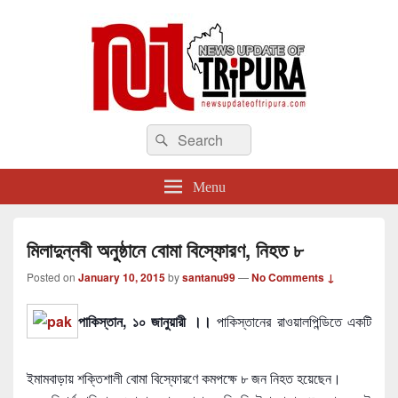
newsupdateoftripura.com
Search
The one & only exceptional Bengali Version online news & infotainment portal
Search
in Tripura.
for:
Menu
মিলাদুন্নবী অনুষ্ঠানে বোমা বিস্ফোরণ, নিহত ৮
Posted on
January 10, 2015
by
santanu99
—
No Comments ↓
পাকিস্তান, ১০ জানুয়ারী ।।
পাকিস্তানের রাওয়ালপিন্ডিতে একটি
ইমামবাড়ায় শক্তিশালী বোমা বিস্ফোরণে কমপক্ষে ৮ জন নিহত হয়েছেন।