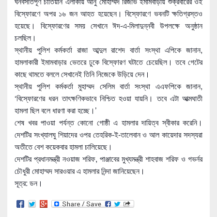
ঘনবসতিপূর্ণ চাতিয়ান এলাকায় আনু মোহাম্মদ রিজভি ইমামবাড়ায় শুক্রবারের ওই
বি
স্ফোরণে অপর ১৬ জন আহত হয়েছেন। বিস্ফোরণে ভবনটি ক্ষতিগ্রস্তও
হয়েছে। বিস্ফোরণের সময় সেখানে ঈদ-এ-মিলাদুন্নবী উপলক্ষে অনুষ্ঠান
চলছিল।
স্থানীয় পুলিশ কর্মকর্তা রাজা আব্দুল রাশেদ বার্তা সংস্থা এপিকে জানান,
হামলাকারী ইমামবাড়ার ভেতরে ঢুকে বিস্ফোরণ ঘটাতে চেয়েছিল। তবে গেটের
কাছে থামতে বললে সেখানেই তিনি নিজেকে উড়িয়ে দেন।
স্থানীয় পুলিশ কর্মকর্তা মুহাম্মদ সেলিম বার্তা সংস্থা এএফপিকে জানান,
‘বিস্ফোরণের ধরন তাৎক্ষণিকভাবে নিশ্চিত হওয়া যায়নি। তবে এটা আত্মঘাতী
হামলা ছিল বলে ধারণা করা হচ্ছে।’
শেষ খবর পাওয়া পর্যন্ত কোনো গোষ্ঠী এ হামলার দায়িত্ব স্বীকার করেনি।
দেশটির সংখ্যালঘু শিয়াদের ওপর তেহরিক-ই-তালেবান ও আল কায়েদার সদস্যরা
অতীতে বেশ কয়েকবার হামলা চালিয়েছে।
দেশটির প্রধানমন্ত্রী নওয়াজ শরিফ, পাঞ্জাবের মুখ্যমন্ত্রী শাহবাজ শরিফ ও গভর্নর
চৌধুরী মোহাম্মদ সারওয়ার এ হামলার নিন্দা জানিয়েছেন।
সূত্র: ডন।