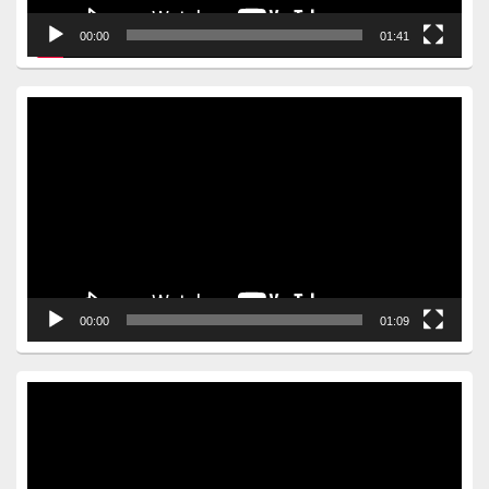
00:00
01:41
Video
Player
00:00
01:09
Video
Player