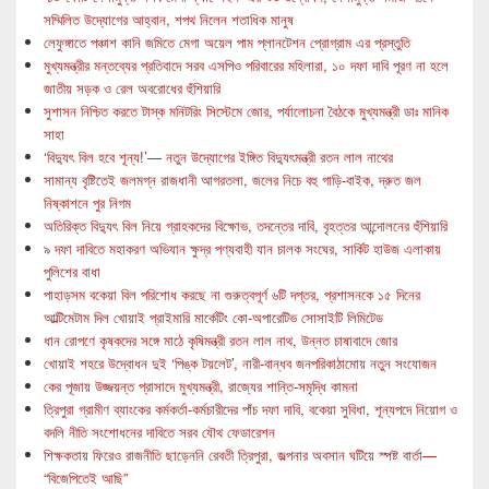
সম্মিলিত উদ্যোগের আহ্বান, শপথ নিলেন শতাধিক মানুষ
লেফুঙ্গাতে পঞ্চাশ কানি জমিতে মেগা অয়েল পাম প্লানটেশন প্রোগ্রাম এর প্রস্তুতি
মুখ্যমন্ত্রীর মন্তব্যের প্রতিবাদে সরব এসপিও পরিবারের মহিলারা, ১০ দফা দাবি পূরণ না হলে
জাতীয় সড়ক ও রেল অবরোধের হুঁশিয়ারি
সুশাসন নিশ্চিত করতে টাস্ক মনিটরিং সিস্টেমে জোর, পর্যালোচনা বৈঠকে মুখ্যমন্ত্রী ডাঃ মানিক
সাহা
‘বিদ্যুৎ বিল হবে শূন্য!’— নতুন উদ্যোগের ইঙ্গিত বিদ্যুৎমন্ত্রী রতন লাল নাথের
সামান্য বৃষ্টিতেই জলমগ্ন রাজধানী আগরতলা, জলের নিচে বহু গাড়ি-বাইক, দ্রুত জল
নিষ্কাশনে পুর নিগম
অতিরিক্ত বিদ্যুৎ বিল নিয়ে গ্রাহকদের বিক্ষোভ, তদন্তের দাবি, বৃহত্তর আন্দোলনের হুঁশিয়ারি
৯ দফা দাবিতে মহাকরণ অভিযান ক্ষুদ্র পণ্যবাহী যান চালক সংঘের, সার্কিট হাউজ এলাকায়
পুলিশের বাধা
পাহাড়সম বকেয়া বিল পরিশোধ করছে না গুরুত্বপূর্ণ ৬টি দপ্তর, প্রশাসনকে ১৫ দিনের
আল্টিমেটাম দিল খোয়াই প্রাইমারি মার্কেটিং কো-অপারেটিভ সোসাইটি লিমিটেড
ধান রোপণে কৃষকদের সঙ্গে মাঠে কৃষিমন্ত্রী রতন লাল নাথ, উন্নত চাষাবাদে জোর
খোয়াই শহরে উদ্বোধন দুই ‘পিঙ্ক টয়লেট’, নারী-বান্ধব জনপরিকাঠামোয় নতুন সংযোজন
কের পূজায় উজ্জয়ন্ত প্রাসাদে মুখ্যমন্ত্রী, রাজ্যের শান্তি-সমৃদ্ধি কামনা
ত্রিপুরা গ্রামীণ ব্যাংকের কর্মকর্তা-কর্মচারীদের পাঁচ দফা দাবি, বকেয়া সুবিধা, শূন্যপদে নিয়োগ ও
বদলি নীতি সংশোধনের দাবিতে সরব যৌথ ফেডারেশন
শিক্ষকতায় ফিরেও রাজনীতি ছাড়েননি রেবতী ত্রিপুরা, জল্পনার অবসান ঘটিয়ে স্পষ্ট বার্তা—
“বিজেপিতেই আছি”