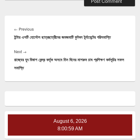
Post
navigation
Previous
←
Previous
ইন্টার এসটি হোস্টেল ছাত্রছাত্রীদের জমজমাটি ফুটবল টুর্নামেন্টের পরিসমাপ্তি
post:
Next
Next
→
রাজ্যের যুব বিকাশ কেন্দ্র কর্তৃক অসমে তিন দিনের মাশরুম চাষ প্রশিক্ষণ কর্মসূচির সফল
post:
সমাপ্তি
Primary
Sidebar
Widget
Area
August 6, 2026
8:00:59 AM