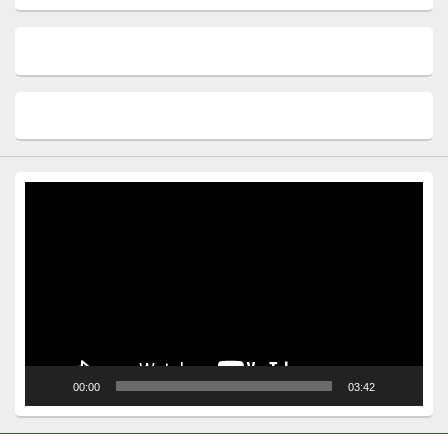
Video
Player
00:00
03:42