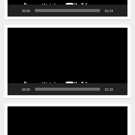
00:00
01:14
Video
Player
00:00
01:33
Video
Player