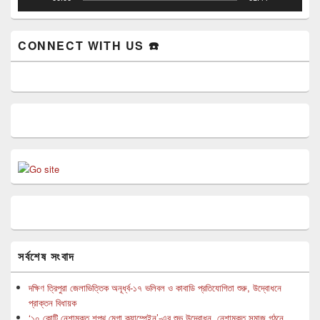
CONNECT WITH US ☎️
সর্বশেষ সংবাদ
দক্ষিণ ত্রিপুরা জেলাভিত্তিক অনূর্ধ্ব-১৭ ভলিবল ও কাবাডি প্রতিযোগিতা শুরু, উদ্বোধনে
প্রাক্তন বিধায়ক
‘১০ কোটি নেশামুক্ত শপথ মেগা ক্যাম্পেইন’-এর শুভ উদ্বোধন, নেশামুক্ত সমাজ গঠনে