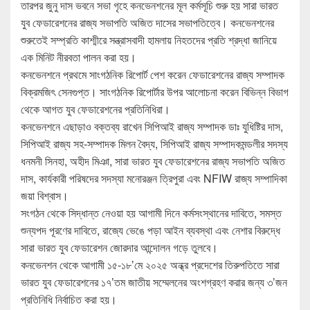
তারপর জুনু দাস ভবনে সভা গৃহে কনভেনশনের মূল কর্মসূচি শুরু হয় সারা ভারত
যুব ফেডারেশনের রাজ্য সভাপতি অজিত দাসের সভাপতিত্বে। কনভেনশনের
শুরুতেই সম্প্রতি কাশ্মীরে সন্ত্রাসবাদী হামলায় নিহতদের প্রতি শ্রদ্ধা জানিয়ে
এক মিনিট নীরবতা পালন করা হয়।
কনভেনশনে প্রথমে সাংগঠনিক রিপোর্ট পেশ করেন ফেডারেশনের রাজ্য সম্পাদক
বিক্রমজিৎ সেনগুপ্ত। সাংগঠনিক রিপোর্টার উপর আলোচনা করেন বিভিন্ন বিভাগ
থেকে আগত যুব ফেডারেশনের প্রতিনিধিরা।
কনভেনশনে এছাড়াও বক্তব্য রাখেন সিপিআই রাজ্য সম্পাদক ডাঃ যুধিষ্টির দাস,
সিপিআই রাজ্য সহ-সম্পাদক মিলন বৈদ্য, সিপিআই রাজ্য সম্পাদকমন্ডলীর সদস্য
ধনমনী সিনহা, অহীদ মিঞা, সারা ভারত যুব ফেডারেশনের রাজ্য সভাপতি অজিত
দাস, কার্যকারী পরিষদের সদস্যা মনোরঞ্জন ত্রিপুরা এবং NFIW রাজ্য সম্পাদিকা
জয়া বিশ্বাস।
সংগঠন থেকে সিদ্ধান্ত নেওয়া হয় আগামী দিনে কর্মসংস্থানের দাবিতে, সমস্ত
শুন্যপদ পূরণের দাবিতে, রাজ্যে ভেঙে পড়া আইন ব্যবস্থা এবং নেশার বিরুদ্ধে
সারা ভারত যুব ফেডারেশন জোরদার আন্দোলন গড়ে তুলবে।
কনভেনশন থেকে আগামী ১৫-১৮’মে ২০২৫ অন্ধ্র প্রদেশের তিরুপতিতে সারা
ভারত যুব ফেডারেশনের ১৭’তম জাতীয় সম্মেলনের অংশগ্রহণ করার জন্য ৩’জন
প্রতিনিধি নির্বাচিত করা হয়।