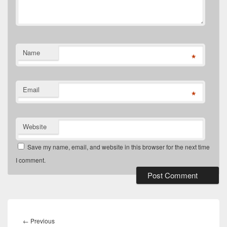
Name
*
Email
*
Website
Save my name, email, and website in this browser for the next time
I comment.
Post
navigation
Previous
←
Previous