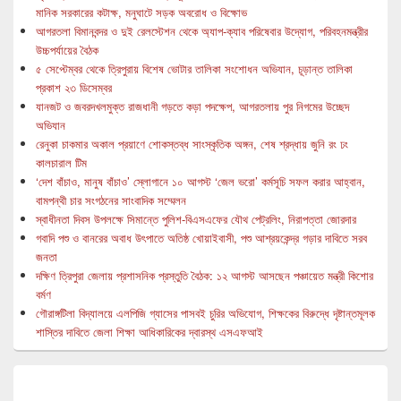
মানিক সরকারের কটাক্ষ, মনুঘাটে সড়ক অবরোধ ও বিক্ষোভ
আগরতলা বিমানবন্দর ও দুই রেলস্টেশন থেকে অ্যাপ-ক্যাব পরিষেবার উদ্যোগ, পরিবহনমন্ত্রীর
উচ্চপর্যায়ের বৈঠক
৫ সেপ্টেম্বর থেকে ত্রিপুরায় বিশেষ ভোটার তালিকা সংশোধন অভিযান, চূড়ান্ত তালিকা
প্রকাশ ২৩ ডিসেম্বর
যানজট ও জবরদখলমুক্ত রাজধানী গড়তে কড়া পদক্ষেপ, আগরতলায় পুর নিগমের উচ্ছেদ
অভিযান
রেনুকা চাকমার অকাল প্রয়াণে শোকস্তব্ধ সাংস্কৃতিক অঙ্গন, শেষ শ্রদ্ধায় জুনি রং ঢং
কালচারাল টিম
‘দেশ বাঁচাও, মানুষ বাঁচাও’ স্লোগানে ১০ আগস্ট ‘জেল ভরো’ কর্মসূচি সফল করার আহ্বান,
বামপন্থী চার সংগঠনের সাংবাদিক সম্মেলন
স্বাধীনতা দিবস উপলক্ষে সিমান্তে পুলিশ-বিএসএফের যৌথ পেট্রলিং, নিরাপত্তা জোরদার
গবাদি পশু ও বানরের অবাধ উৎপাতে অতিষ্ঠ খোয়াইবাসী, পশু আশ্রয়কেন্দ্র গড়ার দাবিতে সরব
জনতা
দক্ষিণ ত্রিপুরা জেলায় প্রশাসনিক প্রস্তুতি বৈঠক: ১২ আগস্ট আসছেন পঞ্চায়েত মন্ত্রী কিশোর
বর্মণ
গৌরাঙ্গটিলা বিদ্যালয়ে এলপিজি গ্যাসের পাসবই চুরির অভিযোগ, শিক্ষকের বিরুদ্ধে দৃষ্টান্তমূলক
শাস্তির দাবিতে জেলা শিক্ষা আধিকারিকের দ্বারস্থ এসএফআই