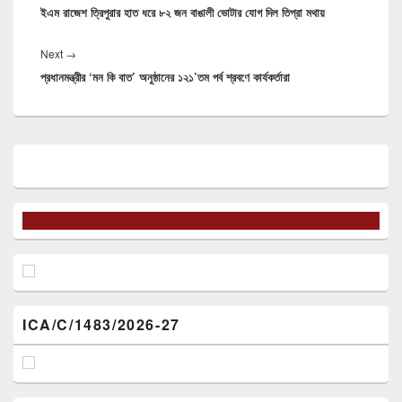
ইএম রাজেশ ত্রিপুরার হাত ধরে ৮২ জন বাঙালী ভোটার যোগ দিল তিপ্রা মথায়
post:
Next
Next
→
প্রধানমন্ত্রীর ‘মন কি বাত’ অনুষ্ঠানের ১২১’তম পর্ব শ্রবণে কার্যকর্তারা
post:
Primary
Sidebar
Widget
Area
ICA/C/1483/2026-27