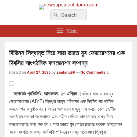
newsupdateoftripura.com
Search
The one & only exceptional Bengali Version online news & infotainment portal
Search
in Tripura.
for:
Menu
বিভিন্ন সিদ্ধান্ত নিয়ে সারা ভারত যুব ফেডারেশনের এক
দিবসিয় সাংগঠনিক কনভেনশন সম্পন্ন
Posted on
April 27, 2025
by
santanu99
—
No Comments ↓
আপডেট প্রতিনিধি, আগরতলা, ২৭ এপ্রিল ||
রবিবার সারা ভারত যুব
ফেডারেশনের (AIYF) ত্রিপুরা রাজ্য পরিষদের এক দিবসিয় সাংগঠনিক
কনভেনশন অনুষ্ঠিত হয়। এদিন আগরতলায় জুনু দাস ভবনে বেলা ১২’টায়
সংগঠনের পতাকা উত্তোলন এবং শহীদ বেদিতে মাল্যদানের মধ্যে দিয়ে
কনভেনশনের কাজ শুরু হয়। সারা ভারত যুব ফেডারেশনের পতাকা উত্তোলন
করেন সংগঠনের রাজ্য কার্যকারী পরিষদের সদস্য মনোরঞ্জন ত্রিপুরা।