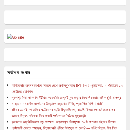
সর্বশেষ সংবাদ
আগরতলার জনসমাবেশকে সামনে রেখে জগবন্ধুপাড়ায় IPFT-এর প্রচারসভা, ৭ পরিবারের ১৭
ভোটারের যোগদান
প্রকাশ্য দিবালোকে সিসিটিভির নজরদারির মধ্যেই গন্ডাছড়ায় বিজেপি নেতার বাইক চুরি, চাঞ্চল্য
সাব্রুমে সাংবাদিক সংগঠনের উদ্যোগে রক্তদান শিবির, প্রকাশিত ‘দক্ষিণ বার্তা’
রবিবার এলেই খোয়াইয়ে ঘণ্টার পর ঘণ্টা বিদ্যুৎহীনতা, বাড়তি বিলেও ক্ষোভ! জনরোষের
আবহে বিদ্যুৎ পরিষেবা নিয়ে জরুরি পর্যালোচনা বৈঠকে মুখ্যমন্ত্রী
কৃষকদের আধুনিকীকরণে বড় পদক্ষেপ, কল্যাণপুরে বিনামূল্যে ৩৮টি পাওয়ার উইডার বিতরণ
‘কৃষিমন্ত্রী ক্ষেতে নামছেন, বিদ্যুৎমন্ত্রী খুঁটিতে উঠছেন না কেন?’— বর্ধিত বিদ্যুৎ বিল নিয়ে