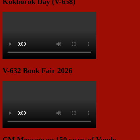
Kokborok Day (V-658)
V-632 Book Fair 2026
CM Message on 150 years of Vande