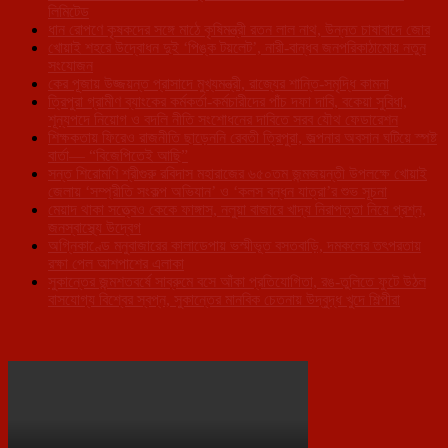
লিমিটেড
ধান রোপণে কৃষকদের সঙ্গে মাঠে কৃষিমন্ত্রী রতন লাল নাথ, উন্নত চাষাবাদে জোর
খোয়াই শহরে উদ্বোধন দুই ‘পিঙ্ক টয়লেট’, নারী-বান্ধব জনপরিকাঠামোয় নতুন
সংযোজন
কের পূজায় উজ্জয়ন্ত প্রাসাদে মুখ্যমন্ত্রী, রাজ্যের শান্তি-সমৃদ্ধি কামনা
ত্রিপুরা গ্রামীণ ব্যাংকের কর্মকর্তা-কর্মচারীদের পাঁচ দফা দাবি, বকেয়া সুবিধা,
শূন্যপদে নিয়োগ ও বদলি নীতি সংশোধনের দাবিতে সরব যৌথ ফেডারেশন
শিক্ষকতায় ফিরেও রাজনীতি ছাড়েননি রেবতী ত্রিপুরা, জল্পনার অবসান ঘটিয়ে স্পষ্ট
বার্তা— “বিজেপিতেই আছি”
সন্ত শিরোমণি শ্রীগুরু রবিদাস মহারাজের ৬৫০তম জন্মজয়ন্তী উপলক্ষে খোয়াই
জেলায় ‘সম্প্রীতি সংকল্প অভিযান’ ও ‘কলস বন্ধন যাত্রা’র শুভ সূচনা
মেয়াদ থাকা সত্ত্বেও কেকে ফাঙ্গাস, নলুয়া বাজারে খাদ্য নিরাপত্তা নিয়ে প্রশ্ন,
জনস্বাস্থ্যে উদ্বেগ
অগ্নিকাণ্ডে মনুবাজারের কালাডেপায় ভস্মীভূত বসতবাড়ি, দমকলের তৎপরতায়
রক্ষা পেল আশপাশের এলাকা
সুকান্তের জন্মশতবর্ষে সাব্রুমে বসে আঁকা প্রতিযোগিতা, রঙ-তুলিতে ফুটে উঠল
বাসযোগ্য বিশ্বের স্বপ্ন, সুকান্তের মানবিক চেতনায় উদ্বুদ্ধ খুদে শিল্পীরা