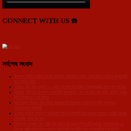
CONNECT WITH US ☎️
সর্বশেষ সংবাদ
সুশাসন নিশ্চিত করতে টাস্ক মনিটরিং সিস্টেমে জোর, পর্যালোচনা বৈঠকে মুখ্যমন্ত্রী
ডাঃ মানিক সাহা
‘বিদ্যুৎ বিল হবে শূন্য!’— নতুন উদ্যোগের ইঙ্গিত বিদ্যুৎমন্ত্রী রতন লাল নাথের
সামান্য বৃষ্টিতেই জলমগ্ন রাজধানী আগরতলা, জলের নিচে বহু গাড়ি-বাইক, দ্রুত
জল নিষ্কাশনে পুর নিগম
অতিরিক্ত বিদ্যুৎ বিল নিয়ে গ্রাহকদের বিক্ষোভ, তদন্তের দাবি, বৃহত্তর
আন্দোলনের হুঁশিয়ারি
৯ দফা দাবিতে মহাকরণ অভিযান ক্ষুদ্র পণ্যবাহী যান চালক সংঘের, সার্কিট হাউজ
এলাকায় পুলিশের বাধা
পাহাড়সম বকেয়া বিল পরিশোধ করছে না গুরুত্বপূর্ণ ৬টি দপ্তর, প্রশাসনকে ১৫
দিনের আল্টিমেটাম দিল খোয়াই প্রাইমারি মার্কেটিং কো-অপারেটিভ সোসাইটি