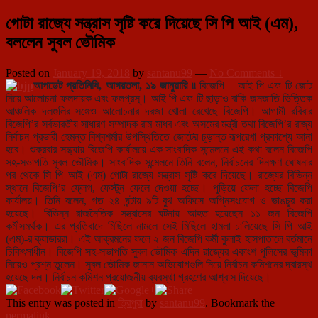
গোটা রাজ্যে সন্ত্রাস সৃষ্টি করে দিয়েছে সি পি আই (এম),
বললেন সুবল ভৌমিক
Posted on
January 19, 2018
by
santanu99
—
No Comments ↓
আপডেট প্রতিনিধি, আগরতলা, ১৯ জানুয়ারি ৷৷
বিজেপি – আই পি এফ টি জোট
নিয়ে আলোচনা ফলদায়ক এবং ফলপ্রসূ। আই পি এফ টি ছাড়াও বাকি জনজাতি ভিত্তিক
আঞ্চলিক দলগুলির সঙ্গেও আলোচনার দরজা খোলা রেখেছে বিজেপি। আগামী রবিবার
বিজেপি’র সর্বভারতীয় সাধারণ সম্পাদক রাম মাধব এবং অসমের মন্ত্রী তথা বিজেপি’র রাজ্য
নির্বাচন প্রভারী হেমন্ত বিশ্বশর্মার উপস্থিতিতে জোটের চূড়ান্ত রূপরেখা প্রকাশ্যে আনা
হবে। শুক্রবার সন্ধ্যায় বিজেপি কার্যালয়ে এক সাংবাদিক সন্মেলনে এই কথা বলেন বিজেপি
সহ-সভাপতি সুবল ভৌমিক। সাংবাদিক সন্মেলনে তিনি বলেন, নির্বাচনের দিনক্ষণ ঘোষনার
পর থেকে সি পি আই (এম) গোটা রাজ্যে সন্ত্রাস সৃষ্টি করে দিয়েছে। রাজ্যের বিভিন্ন
স্থানে বিজেপি’র ফ্লেগ, ফেস্টুন ফেলে দেওয়া হচ্ছে। পুড়িয়ে ফেলা হচ্ছে বিজেপি
কার্যালয়। তিনি বলেন, গত ২৪ ঘন্টায় ৯টি বুথ অফিসে অগ্নিসংযোগ ও ভাঙচুর করা
হয়েছে। বিভিন্ন রাজনৈতিক সন্ত্রাসের ঘটনায় আহত হয়েছেন ১১ জন বিজেপি
কর্মীসমর্থক। এর প্রতিবাদে মিছিলে নামলে সেই মিছিলে হামলা চালিয়েছে সি পি আই
(এম)-র ক্যাডাররা। এই আক্রমনের ফলে ২ জন বিজেপি কর্মী কুলাই হাসপাতালে বর্তমানে
চিকিৎসাধীন। বিজেপি সহ-সভাপতি সুবল ভৌমিক এদিন রাজ্যের একাংশ পুলিসের ভূমিকা
নিয়েও প্রশ্ন তুলেন। সুবল ভৌমিক জানান অভিযোগগুলি নিয়ে নির্বাচন কমিশনের দ্বারস্থ
হয়েছে দল। নির্বাচন কমিশন প্রয়োজনীয় ব্যবস্থা গ্রহণের আশ্বাস দিয়েছে।
This entry was posted in
ত্রিপুরা
by
santanu99
. Bookmark the
permalink
.