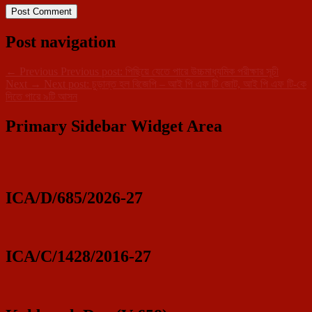
Post navigation
←
Previous
Previous post:
পিছিয়ে যেতে পারে উচ্চমাধ্যমিক পরীক্ষার সূচী
Next
→
Next post:
চুড়ান্ত হল বিজেপি – আই পি এফ টি জোট, আই পি এফ টি-কে
দিতে পারে ৯টি আসন
Primary Sidebar Widget Area
ICA/D/685/2026-27
ICA/C/1428/2016-27