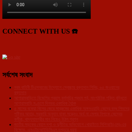
CONNECT WITH US ☎️
সর্বশেষ সংবাদ
নবম বাহিনী টিএসআরের উদ্যোগে স্বেচ্ছায় রক্তদান শিবির, ৬৫ জওয়ানের
রক্তদান
আশারামবাড়িতে বিজেপির প্রয়াস কর্মসূচির প্রথম পর্ব, সাংগঠনিক শক্তি বৃদ্ধিতে
আশারামবাড়ি মণ্ডলে দিনভর একাধিক বৈঠক
৫ মাসের বকেয়া বিলের জেরে সাব্রুমের একাধিক অঙ্গনওয়াড়ি কেন্দ্রে বন্ধ শিশুদের
পুষ্টিকর আহার, সরকারি অনুদান থাকা সত্ত্বেও অর্থ না মেলায় বিপাকে কেন্দ্রের
কর্মীরা, খাদ্যসামগ্রীর মান নিয়েও উঠল প্রশ্ন
জাতীয় সড়কের বেহাল দশা ও দুর্নীতির অভিযোগে খোয়াইতে সিপিআই(এম)-এর
বিক্ষোভ, এনএইচআইডিসিএল দপ্তরে ধরনা