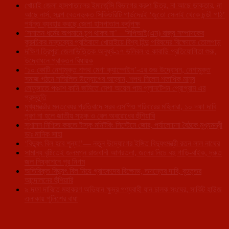
খোয়াই জেলা হাসপাতালের ইমার্জেন্সি বিভাগের করুণ চিত্র, না আছে ডাক্তার, না
আছে নার্স, স্বল্প বেতনভূক্ত সিকিউরিটি গার্ডদেরই ‘জুতো সেলাই থেকে চন্ডী পাঠ’
পর্যন্ত ব্যবহার করছে জেলা হাসপাতাল কর্তৃপক্ষ
‘সনাতন ধর্মের অপমানে চুপ থাকব না’ – সিপিআই(এম) রাজ্য সম্পাদকের
কুরুচিকর মন্তব্যের প্রতিবাদে খোয়াইয়ে বিশ্ব হিন্দু পরিষদের বিক্ষোভে তোলপাড়
দক্ষিণ ত্রিপুরা জেলাভিত্তিক অনূর্ধ্ব-১৭ ভলিবল ও কাবাডি প্রতিযোগিতা শুরু,
উদ্বোধনে প্রাক্তন বিধায়ক
‘১০ কোটি নেশামুক্ত শপথ মেগা ক্যাম্পেইন’-এর শুভ উদ্বোধন, নেশামুক্ত
সমাজ গঠনে সম্মিলিত উদ্যোগের আহ্বান, শপথ নিলেন শতাধিক মানুষ
লেফুঙ্গাতে পঞ্চাশ কানি জমিতে মেগা অয়েল পাম প্লানটেশন প্রোগ্রাম এর
প্রস্তুতি
মুখ্যমন্ত্রীর মন্তব্যের প্রতিবাদে সরব এসপিও পরিবারের মহিলারা, ১০ দফা দাবি
পূরণ না হলে জাতীয় সড়ক ও রেল অবরোধের হুঁশিয়ারি
সুশাসন নিশ্চিত করতে টাস্ক মনিটরিং সিস্টেমে জোর, পর্যালোচনা বৈঠকে মুখ্যমন্ত্রী
ডাঃ মানিক সাহা
‘বিদ্যুৎ বিল হবে শূন্য!’— নতুন উদ্যোগের ইঙ্গিত বিদ্যুৎমন্ত্রী রতন লাল নাথের
সামান্য বৃষ্টিতেই জলমগ্ন রাজধানী আগরতলা, জলের নিচে বহু গাড়ি-বাইক, দ্রুত
জল নিষ্কাশনে পুর নিগম
অতিরিক্ত বিদ্যুৎ বিল নিয়ে গ্রাহকদের বিক্ষোভ, তদন্তের দাবি, বৃহত্তর
আন্দোলনের হুঁশিয়ারি
৯ দফা দাবিতে মহাকরণ অভিযান ক্ষুদ্র পণ্যবাহী যান চালক সংঘের, সার্কিট হাউজ
এলাকায় পুলিশের বাধা