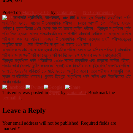
Posted on
March 8, 2018
by
santanu99
—
No Comments ↓
আপডেট প্রতিনিধি, আগরতলা, ০৮ মার্চ ৷৷
শুরু হল ত্রিপুরা মধ্যশিক্ষা পর্ষদ
পরিচালিত ২০১৮ সালের উচ্চমাধ্যমিক পরীক্ষা। চলবে আগামী ১৩ এপ্রিল, ২০১৮
পর্যন্ত। বৃহস্পতিবার ১২টা থেকে শুরু হয় উচ্চমাধ্যমিক পরীক্ষা। ত্রিপুরা মধ্যশিক্ষা পর্ষদ
পরিচালিত ২০১৮ সালের উচ্চমাধ্যমিকের পাশাপাশি মাদ্রাসা ফাজিল ও মাদ্রাসা আলীম
পরীক্ষাও শুরু হয় এদিন। এবছর উচ্চমাধ্যমিক পরীক্ষা রাজ্যের ৫৭টি পরীক্ষাকেন্দ্রে
অনুষ্ঠিত হচ্ছে। মোট পরীক্ষার্থীর সংখ্যা ২৫ হাজার ৫১২ জন।
অন্যদিকে ৬ মার্চ থেকে শুরু হওয়া মাধ্যমিক পরীক্ষা চলবে ১০ এপ্রিল পর্যন্ত। মাধ্যমিক
পরীক্ষার জন্য ৭৬টি পরীক্ষা কেন্দ্রে পরীক্ষা দিচ্ছেন ৪৭ হাজার ৫৯৬ জন ছাত্রছাত্রী।
ত্রিপুরা মধ্যশিক্ষা পর্ষদ পরিচালিত ২০১৮ সালের মাধ্যমিক এবং মাদ্রাসা আলিম পরীক্ষা,
প্রথম ভাষা (বাংলা/ হিন্দী/ ককবরক/ মিজো) এবং দ্বিতীয় ভাষা (ইংরেজি/ বাংলা)-র পরীক্ষা
৯ মার্চ, ২০১৮’র পরিবর্তে ১০ মার্চ, ২০১৮ অনুষ্ঠিত হবে। তবে পরীক্ষার সময়সূচী এবং
স্থান অপরিবর্তিত থাকবে। বুধবার ত্রিপুরা মধ্যশিক্ষা পর্ষদ সচিব এক বিজ্ঞপ্তিতে এই
সংবাদ জানান।
This entry was posted in
ত্রিপুরা
by
santanu99
. Bookmark the
permalink
.
Leave a Reply
Your email address will not be published.
Required fields are
marked
*