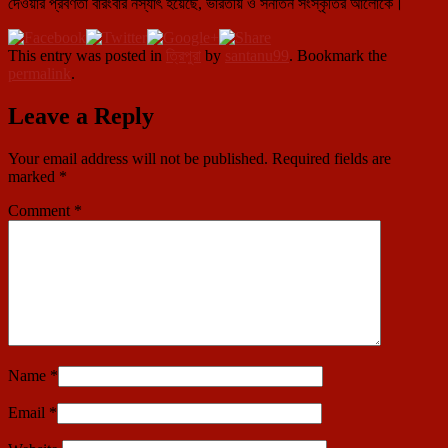
দেওয়ার প্রবণতা বারংবার নস্যাৎ হয়েছে, ভারতীয় ও সনাতন সংস্কৃতির আলোকে।
This entry was posted in
ত্রিপুরা
by
santanu99
. Bookmark the
permalink
.
Leave a Reply
Your email address will not be published.
Required fields are
marked
*
Comment
*
Name
*
Email
*