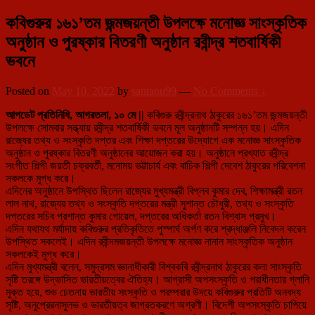
কবিগুরুর ১৬১’তম জন্মজয়ন্তী উপলক্ষে মনোজ্ঞ সাংস্কৃতিক
অনুষ্ঠান ও পুরষ্কার বিতরণী অনুষ্ঠান রবীন্দ্র শতবার্ষিকী
ভবনে
Posted on
May 10, 2022
by
santanu99
—
No Comments ↓
আপডেট প্রতিনিধি, আগরতলা, ১০ মে ||
কবিগুরু রবীন্দ্রনাথ ঠাকুরের ১৬১’তম জন্মজয়ন্তী
উপলক্ষে সোমবার সন্ধ্যায় রবীন্দ্র শতবার্ষিকী ভবনে মূল অনুষ্ঠানটি সম্পন্ন হয়। এদিন
রাজ্যের তথ্য ও সংস্কৃতি দপ্তর এবং শিক্ষা দপ্তরের উদ্যোগে এক মনোজ্ঞ সাংস্কৃতিক
অনুষ্ঠান ও পুরষ্কার বিতরণী অনুষ্ঠানের আয়োজন করা হয়। অনুষ্ঠানে প্রখ্যাত রবীন্দ্র
সংগীত শিল্পী জয়তী চক্রবর্তী, মনোময় ভট্টাচার্য এবং বাচিক শিল্পী দেবেশ ঠাকুরের পরিবেশনা
সকলকে মুগ্ধ করে।
এদিনের অনুষ্ঠানে উপস্থিত ছিলেন রাজ্যের মুখ্যমন্ত্রী বিপ্লব কুমার দেব, শিক্ষামন্ত্রী রতন
লাল নাথ, রাজ্যের তথ্য ও সংস্কৃতি দপ্তরের মন্ত্রী সুশান্ত চৌধুরী, তথ্য ও সংস্কৃতি
দপ্তরের সচিব প্রশান্ত কুমার গোয়েল, দপ্তরের অধিকর্তা রতন বিশ্বাস প্রমুখ।
এদিন যথাযথ মর্যাদায় কবিগুরুর প্রতিকৃতিতে পুস্পার্ঘ অর্পণ করে শ্রদ্ধাঞ্জলি নিবেদন করেন
উপস্থিত সকলেই। এদিন রবীন্দমজয়ন্তী উপলক্ষে মনোজ্ঞ নানান সাংস্কৃতিক অনুষ্ঠান
সকলকেই মুগ্ধ করে।
এদিন মুখ্যমন্ত্রী বলেন, সমুদ্রসম জ্ঞানাধীকারী বিশ্বকবি রবীন্দ্রনাথ ঠাকুরের কলা সাংস্কৃতি
সৃষ্টি তরঙ্গে উদ্ভাসিত ভারতীয়ত্বের ঐতিহ্য। আগ্রাসী অপসংস্কৃতি ও পরাধীনতার গ্লানি
মুক্ত হয়ে, শুভ চেতনায় ভারতীয় সংস্কৃতি ও পরম্পরার উদয়ে কবিগুরুর প্রতিটি অনবদ্য
সৃষ্টি, অনুপ্রেরনাসুলভ ও ভারতীয়ত্ব জাগ্রতকরণে অগ্রণী। বিদেশী অপসংস্কৃতি চাপিয়ে