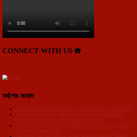
CONNECT WITH US ☎️
সর্বশেষ সংবাদ
খেজুর বাগান এলাকা থেকে চোর গ্রেফতার, উদ্ধার স্বর্ণের চেইন ও রুপোর নূপুর
আসন্ন পৌরসভা ও ভিলেজ কাউন্সিল নির্বাচনকে সামনে রেখে নয়াদিল্লিতে
ত্রিপুরা বিজেপির মেগা বৈঠক, দীর্ঘ আলোচনা শীর্ষ নেতৃত্বের
সাংবাদিকদের সঙ্গে সৌজন্য সাক্ষাতে বাইখোড়া থানার নবনিযুক্ত ওসি, অপরাধ
দমনে সমন্বিত উদ্যোগের বার্তা
ডুম্বুর জলাশয়ে মাছ ধরার নিষেধাজ্ঞা কার্যকরে গাফিলতির অভিযোগ, নজরদারি