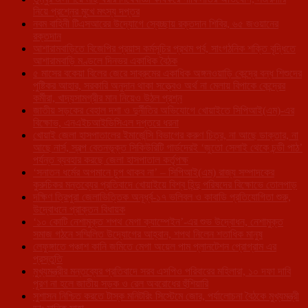
নিয়ে প্রশ্নের মুখে মৎস্য দপ্তর
নবম বাহিনী টিএসআরের উদ্যোগে স্বেচ্ছায় রক্তদান শিবির, ৬৫ জওয়ানের
রক্তদান
আশারামবাড়িতে বিজেপির প্রয়াস কর্মসূচির প্রথম পর্ব, সাংগঠনিক শক্তি বৃদ্ধিতে
আশারামবাড়ি মণ্ডলে দিনভর একাধিক বৈঠক
৫ মাসের বকেয়া বিলের জেরে সাব্রুমের একাধিক অঙ্গনওয়াড়ি কেন্দ্রে বন্ধ শিশুদের
পুষ্টিকর আহার, সরকারি অনুদান থাকা সত্ত্বেও অর্থ না মেলায় বিপাকে কেন্দ্রের
কর্মীরা, খাদ্যসামগ্রীর মান নিয়েও উঠল প্রশ্ন
জাতীয় সড়কের বেহাল দশা ও দুর্নীতির অভিযোগে খোয়াইতে সিপিআই(এম)-এর
বিক্ষোভ, এনএইচআইডিসিএল দপ্তরে ধরনা
খোয়াই জেলা হাসপাতালের ইমার্জেন্সি বিভাগের করুণ চিত্র, না আছে ডাক্তার, না
আছে নার্স, স্বল্প বেতনভূক্ত সিকিউরিটি গার্ডদেরই ‘জুতো সেলাই থেকে চন্ডী পাঠ’
পর্যন্ত ব্যবহার করছে জেলা হাসপাতাল কর্তৃপক্ষ
‘সনাতন ধর্মের অপমানে চুপ থাকব না’ – সিপিআই(এম) রাজ্য সম্পাদকের
কুরুচিকর মন্তব্যের প্রতিবাদে খোয়াইয়ে বিশ্ব হিন্দু পরিষদের বিক্ষোভে তোলপাড়
দক্ষিণ ত্রিপুরা জেলাভিত্তিক অনূর্ধ্ব-১৭ ভলিবল ও কাবাডি প্রতিযোগিতা শুরু,
উদ্বোধনে প্রাক্তন বিধায়ক
‘১০ কোটি নেশামুক্ত শপথ মেগা ক্যাম্পেইন’-এর শুভ উদ্বোধন, নেশামুক্ত
সমাজ গঠনে সম্মিলিত উদ্যোগের আহ্বান, শপথ নিলেন শতাধিক মানুষ
লেফুঙ্গাতে পঞ্চাশ কানি জমিতে মেগা অয়েল পাম প্লানটেশন প্রোগ্রাম এর
প্রস্তুতি
মুখ্যমন্ত্রীর মন্তব্যের প্রতিবাদে সরব এসপিও পরিবারের মহিলারা, ১০ দফা দাবি
পূরণ না হলে জাতীয় সড়ক ও রেল অবরোধের হুঁশিয়ারি
সুশাসন নিশ্চিত করতে টাস্ক মনিটরিং সিস্টেমে জোর, পর্যালোচনা বৈঠকে মুখ্যমন্ত্রী