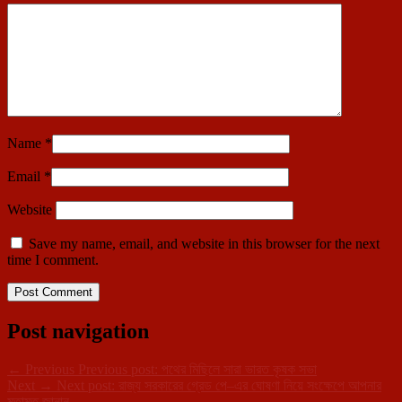
Name
*
Email
*
Website
Save my name, email, and website in this browser for the next
time I comment.
Post navigation
←
Previous
Previous post:
পথের মিছিলে সারা ভারত কৃষক সভা
Next
→
Next post:
রাজ্য সরকারের গ্রেড পে–এর ঘোষণা নিয়ে সংক্ষেপে আপনার
মতামত জানান