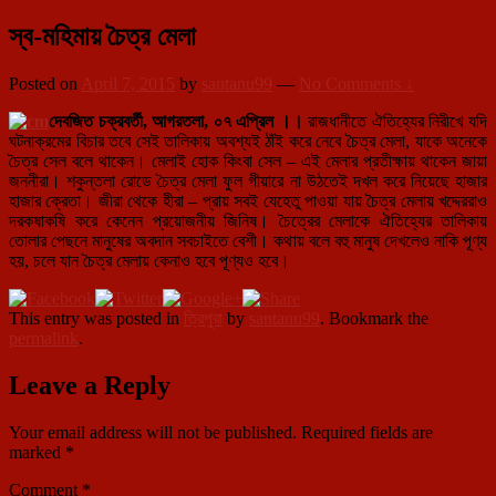
স্ব-মহিমায় চৈত্র মেলা
Posted on
April 7, 2015
by
santanu99
—
No Comments ↓
দেবজিত চক্রবর্তী, আগরতলা, ০৭ এপ্রিল ।।
রাজধানীতে ঐতিহ্যের নিরীখে যদি
ঘটনাক্রমের বিচার তবে সেই তালিকায় অবশ্যই ঠাঁই করে নেবে চৈত্র মেলা, যাকে অনেকে
চৈত্র সেল বলে থাকেন। মেলাই হোক কিংবা সেল – এই মেলার প্রতীক্ষায় থাকেন জায়া
জননীরা। শকুন্তলা রোডে চৈত্র মেলা ফুল গীয়ারে না উঠতেই দখল করে নিয়েছে হাজার
হাজার ক্রেতা। জীরা থেকে হীরা – প্রায় সবই যেহেতু পাওয়া যায় চৈত্র মেলায় খদ্দেররাও
দরকষাকষি করে কেনেন প্রয়োজনীয় জিনিষ। চৈত্রের মেলাকে ঐতিহ্যের তালিকায়
তোলার পেছনে মানুষের অবদান সবচাইতে বেশী। কথায় বলে বহু মানুষ দেখলেও নাকি পূণ্য
হয়, চলে যান চৈত্র মেলায় কেনাও হবে পূণ্যও হবে।
This entry was posted in
ত্রিপুরা
by
santanu99
. Bookmark the
permalink
.
Leave a Reply
Your email address will not be published.
Required fields are
marked
*
Comment
*