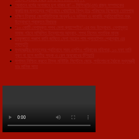
‘সনাতন ধর্মের অপমানে চুপ থাকব না’ – সিপিআই(এম) রাজ্য সম্পাদকের
কুরুচিকর মন্তব্যের প্রতিবাদে খোয়াইয়ে বিশ্ব হিন্দু পরিষদের বিক্ষোভে তোলপাড়
দক্ষিণ ত্রিপুরা জেলাভিত্তিক অনূর্ধ্ব-১৭ ভলিবল ও কাবাডি প্রতিযোগিতা শুরু,
উদ্বোধনে প্রাক্তন বিধায়ক
‘১০ কোটি নেশামুক্ত শপথ মেগা ক্যাম্পেইন’-এর শুভ উদ্বোধন, নেশামুক্ত
সমাজ গঠনে সম্মিলিত উদ্যোগের আহ্বান, শপথ নিলেন শতাধিক মানুষ
লেফুঙ্গাতে পঞ্চাশ কানি জমিতে মেগা অয়েল পাম প্লানটেশন প্রোগ্রাম এর
প্রস্তুতি
মুখ্যমন্ত্রীর মন্তব্যের প্রতিবাদে সরব এসপিও পরিবারের মহিলারা, ১০ দফা দাবি
পূরণ না হলে জাতীয় সড়ক ও রেল অবরোধের হুঁশিয়ারি
সুশাসন নিশ্চিত করতে টাস্ক মনিটরিং সিস্টেমে জোর, পর্যালোচনা বৈঠকে মুখ্যমন্ত্রী
ডাঃ মানিক সাহা