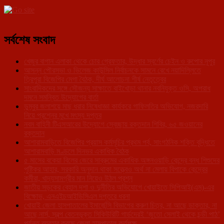
সর্বশেষ সংবাদ
খেজুর বাগান এলাকা থেকে চোর গ্রেফতার, উদ্ধার স্বর্ণের চেইন ও রুপোর নূপুর
আসন্ন পৌরসভা ও ভিলেজ কাউন্সিল নির্বাচনকে সামনে রেখে নয়াদিল্লিতে
ত্রিপুরা বিজেপির মেগা বৈঠক, দীর্ঘ আলোচনা শীর্ষ নেতৃত্বের
সাংবাদিকদের সঙ্গে সৌজন্য সাক্ষাতে বাইখোড়া থানার নবনিযুক্ত ওসি, অপরাধ
দমনে সমন্বিত উদ্যোগের বার্তা
ডুম্বুর জলাশয়ে মাছ ধরার নিষেধাজ্ঞা কার্যকরে গাফিলতির অভিযোগ, নজরদারি
নিয়ে প্রশ্নের মুখে মৎস্য দপ্তর
নবম বাহিনী টিএসআরের উদ্যোগে স্বেচ্ছায় রক্তদান শিবির, ৬৫ জওয়ানের
রক্তদান
আশারামবাড়িতে বিজেপির প্রয়াস কর্মসূচির প্রথম পর্ব, সাংগঠনিক শক্তি বৃদ্ধিতে
আশারামবাড়ি মণ্ডলে দিনভর একাধিক বৈঠক
৫ মাসের বকেয়া বিলের জেরে সাব্রুমের একাধিক অঙ্গনওয়াড়ি কেন্দ্রে বন্ধ শিশুদের
পুষ্টিকর আহার, সরকারি অনুদান থাকা সত্ত্বেও অর্থ না মেলায় বিপাকে কেন্দ্রের
কর্মীরা, খাদ্যসামগ্রীর মান নিয়েও উঠল প্রশ্ন
জাতীয় সড়কের বেহাল দশা ও দুর্নীতির অভিযোগে খোয়াইতে সিপিআই(এম)-এর
বিক্ষোভ, এনএইচআইডিসিএল দপ্তরে ধরনা
খোয়াই জেলা হাসপাতালের ইমার্জেন্সি বিভাগের করুণ চিত্র, না আছে ডাক্তার, না
আছে নার্স, স্বল্প বেতনভূক্ত সিকিউরিটি গার্ডদেরই ‘জুতো সেলাই থেকে চন্ডী পাঠ’
পর্যন্ত ব্যবহার করছে জেলা হাসপাতাল কর্তৃপক্ষ