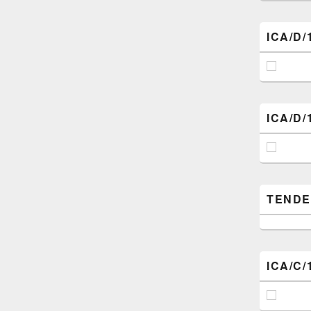
ICA/D/
ICA/D/
TENDER (
ICA/C/