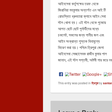
আইনসেবা কর্তৃপক্ষের তরফ থেকে
জিরানিয়া মহকুমার অন্তর্গত এন আই টি
রোডস্থিত ধ্রুবতারা ক্লাবে আইন সেবা
স্টল খোলা হয। এই স্টল থেকে পূজোয়
আগত ছোট ছোট পূর্নার্থীদের মধ্যে
চকলেট, সকলের জন্য পানীয় জল এবং
আইন সংক্রান্ত পুস্তক বিনামূল্যে
বিতরণ করা হয়। পশ্চিম ত্রিপুরা জেলা
আইনসেবা সেচ্ছাসেবক রাজীব কুমার পাল
জানান, এই স্টল সপ্তমী, অষ্টমী পার করে ন
This entry was posted in
ত্রিপুরা
by
santa