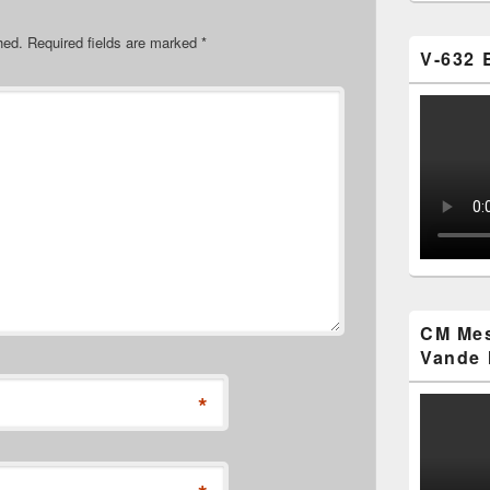
hed.
Required fields are marked
*
V-632 
CM Mes
Vande 
*