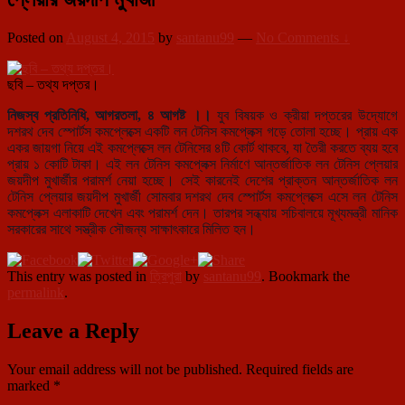
Posted on
August 4, 2015
by
santanu99
—
No Comments ↓
ছবি – তথ্য দপ্তর।
নিজস্ব প্রতিনিধি, আগরতলা, ৪ আগষ্ট ।।
যুব বিষয়ক ও ক্রীয়া দপ্তরের উদ্যোগে
দশরথ দেব স্পোর্টস কমপ্লেক্সে একটি লন টেনিস কমপ্লেক্স গড়ে তোলা হচ্ছে। প্রায় এক
একর জায়গা নিয়ে এই কমপ্লেক্সে লন টেনিসের ৪টি কোর্ট থাকবে, যা তৈরী করতে ব্যয় হবে
প্রায় ১ কোটি টাকা। এই লন টেনিস কমপ্লেক্স নির্মাণে আন্তর্জাতিক লন টেনিস প্লেয়ার
জয়দীপ মুখার্জীর পরামর্শ নেয়া হচ্ছে। সেই কারনেই দেশের প্রাক্তন আন্তর্জাতিক লন
টেনিস প্লেয়ার জয়দীপ মুখার্জী সোমবার দশরথ দেব স্পোর্টস কমপ্লেক্সে এসে লন টেনিস
কমপ্লেক্স এলাকাটি দেখেন এবং পরামর্শ দেন। তারপর সন্ধ্যায় সচিবালয়ে মূখ্যমন্ত্রী মানিক
সরকারের সাথে সস্ত্রীক সৌজন্য সাক্ষাৎকারে মিলিত হন।
This entry was posted in
ত্রিপুরা
by
santanu99
. Bookmark the
permalink
.
Leave a Reply
Your email address will not be published.
Required fields are
marked
*