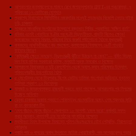
আগরতলার জনসমাবেশকে সামনে রেখে জগবন্ধুপাড়ায় IPFT-এর প্রচারসভা, ৭
পরিবারের ১৭ ভোটারের যোগদান
প্রকাশ্য দিবালোকে সিসিটিভির নজরদারির মধ্যেই গন্ডাছড়ায় বিজেপি নেতার বাইক
চুরি, চাঞ্চল্য
সাব্রুমে সাংবাদিক সংগঠনের উদ্যোগে রক্তদান শিবির, প্রকাশিত ‘দক্ষিণ বার্তা’
রবিবার এলেই খোয়াইয়ে ঘণ্টার পর ঘণ্টা বিদ্যুৎহীনতা, বাড়তি বিলেও ক্ষোভ!
জনরোষের আবহে বিদ্যুৎ পরিষেবা নিয়ে জরুরি পর্যালোচনা বৈঠকে মুখ্যমন্ত্রী
কৃষকদের আধুনিকীকরণে বড় পদক্ষেপ, কল্যাণপুরে বিনামূল্যে ৩৮টি পাওয়ার
উইডার বিতরণ
‘কৃষিমন্ত্রী ক্ষেতে নামছেন, বিদ্যুৎমন্ত্রী খুঁটিতে উঠছেন না কেন?’— বর্ধিত বিদ্যুৎ
বিল নিয়ে মানিক সরকারের কটাক্ষ, মনুঘাটে সড়ক অবরোধ ও বিক্ষোভ
আগরতলা বিমানবন্দর ও দুই রেলস্টেশন থেকে অ্যাপ-ক্যাব পরিষেবার উদ্যোগ,
পরিবহনমন্ত্রীর উচ্চপর্যায়ের বৈঠক
৫ সেপ্টেম্বর থেকে ত্রিপুরায় বিশেষ ভোটার তালিকা সংশোধন অভিযান, চূড়ান্ত
তালিকা প্রকাশ ২৩ ডিসেম্বর
যানজট ও জবরদখলমুক্ত রাজধানী গড়তে কড়া পদক্ষেপ, আগরতলায় পুর নিগমের
উচ্ছেদ অভিযান
রেনুকা চাকমার অকাল প্রয়াণে শোকস্তব্ধ সাংস্কৃতিক অঙ্গন, শেষ শ্রদ্ধায় জুনি
রং ঢং কালচারাল টিম
‘দেশ বাঁচাও, মানুষ বাঁচাও’ স্লোগানে ১০ আগস্ট ‘জেল ভরো’ কর্মসূচি সফল
করার আহ্বান, বামপন্থী চার সংগঠনের সাংবাদিক সম্মেলন
স্বাধীনতা দিবস উপলক্ষে সিমান্তে পুলিশ-বিএসএফের যৌথ পেট্রলিং, নিরাপত্তা
জোরদার
গবাদি পশু ও বানরের অবাধ উৎপাতে অতিষ্ঠ খোয়াইবাসী, পশু আশ্রয়কেন্দ্র গড়ার