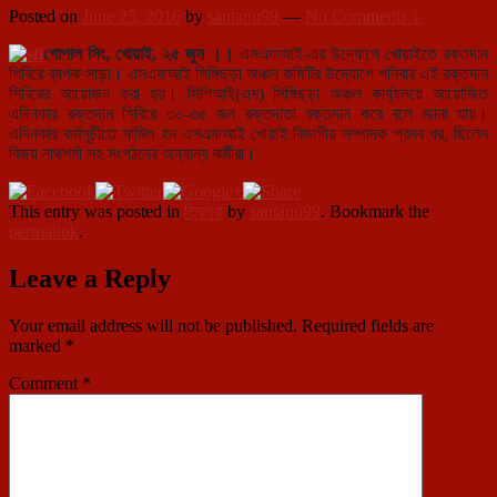
Posted on
June 25, 2016
by
santanu99
—
No Comments ↓
গোপাল সিং, খোয়াই, ২৫ জুন ।।
এসএফআই-এর উদ্যোগে খোয়াইতে রক্তদান
শিবিরে ব্যপক সাড়া। এসএফআই সিঙ্গিছড়া অঞ্চল কমিটির উদ্যোগে শনিবার এই রক্তদান
শিবিরের আয়োজন করা হয়। সিপিআই(এম) সিঙ্গিছড়া অঞ্চল কার্য্যলয়ে আয়োজিত
এদিনকার রক্তদান শিবিরে ৩০-৩৫ জন রক্তদাতা রক্তদান করে বলে জানা যায়।
এদিনকার কর্মসূচীতে সামিল হন এসএফআই খোয়াই বিভাগীয় সম্পাদক প্রনব ধর, ছিলেন
বিজয় নাথশর্মা সহ সংগঠনের অন্যান্য কর্মীরা।
This entry was posted in
ত্রিপুরা
by
santanu99
. Bookmark the
permalink
.
Leave a Reply
Your email address will not be published.
Required fields are
marked
*
Comment
*