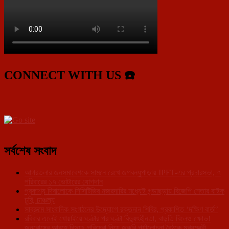
CONNECT WITH US ☎️
সর্বশেষ সংবাদ
আগরতলার জনসমাবেশকে সামনে রেখে জগবন্ধুপাড়ায় IPFT-এর প্রচারসভা, ৭
পরিবারের ১৭ ভোটারের যোগদান
প্রকাশ্য দিবালোকে সিসিটিভির নজরদারির মধ্যেই গন্ডাছড়ায় বিজেপি নেতার বাইক
চুরি, চাঞ্চল্য
সাব্রুমে সাংবাদিক সংগঠনের উদ্যোগে রক্তদান শিবির, প্রকাশিত ‘দক্ষিণ বার্তা’
রবিবার এলেই খোয়াইয়ে ঘণ্টার পর ঘণ্টা বিদ্যুৎহীনতা, বাড়তি বিলেও ক্ষোভ!
জনরোষের আবহে বিদ্যুৎ পরিষেবা নিয়ে জরুরি পর্যালোচনা বৈঠকে মুখ্যমন্ত্রী