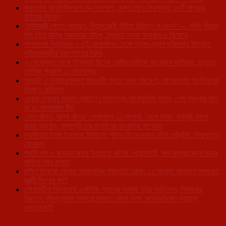
কৃষকদের আধুনিকীকরণে বড় পদক্ষেপ, কল্যাণপুরে বিনামূল্যে ৩৮টি পাওয়ার
উইডার বিতরণ
‘কৃষিমন্ত্রী ক্ষেতে নামছেন, বিদ্যুৎমন্ত্রী খুঁটিতে উঠছেন না কেন?’— বর্ধিত বিদ্যুৎ
বিল নিয়ে মানিক সরকারের কটাক্ষ, মনুঘাটে সড়ক অবরোধ ও বিক্ষোভ
আগরতলা বিমানবন্দর ও দুই রেলস্টেশন থেকে অ্যাপ-ক্যাব পরিষেবার উদ্যোগ,
পরিবহনমন্ত্রীর উচ্চপর্যায়ের বৈঠক
৫ সেপ্টেম্বর থেকে ত্রিপুরায় বিশেষ ভোটার তালিকা সংশোধন অভিযান, চূড়ান্ত
তালিকা প্রকাশ ২৩ ডিসেম্বর
যানজট ও জবরদখলমুক্ত রাজধানী গড়তে কড়া পদক্ষেপ, আগরতলায় পুর নিগমের
উচ্ছেদ অভিযান
রেনুকা চাকমার অকাল প্রয়াণে শোকস্তব্ধ সাংস্কৃতিক অঙ্গন, শেষ শ্রদ্ধায় জুনি
রং ঢং কালচারাল টিম
‘দেশ বাঁচাও, মানুষ বাঁচাও’ স্লোগানে ১০ আগস্ট ‘জেল ভরো’ কর্মসূচি সফল
করার আহ্বান, বামপন্থী চার সংগঠনের সাংবাদিক সম্মেলন
স্বাধীনতা দিবস উপলক্ষে সিমান্তে পুলিশ-বিএসএফের যৌথ পেট্রলিং, নিরাপত্তা
জোরদার
গবাদি পশু ও বানরের অবাধ উৎপাতে অতিষ্ঠ খোয়াইবাসী, পশু আশ্রয়কেন্দ্র গড়ার
দাবিতে সরব জনতা
দক্ষিণ ত্রিপুরা জেলায় প্রশাসনিক প্রস্তুতি বৈঠক: ১২ আগস্ট আসছেন পঞ্চায়েত
মন্ত্রী কিশোর বর্মণ
গৌরাঙ্গটিলা বিদ্যালয়ে এলপিজি গ্যাসের পাসবই চুরির অভিযোগ, শিক্ষকের
বিরুদ্ধে দৃষ্টান্তমূলক শাস্তির দাবিতে জেলা শিক্ষা আধিকারিকের দ্বারস্থ
এসএফআই