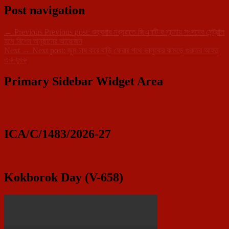
Post navigation
←
Previous
Previous post:
শুক্রবার মধ্যরাতে জিএসটি-র সূচনায় সংসদের সেন্ট্রাল
হলে বিশেষ অনুষ্ঠানের আয়োজন
Next
→
Next post:
জুম চাষ করে বাড়ি ফেরার পথে ভালুকের কামড়ে গুরুতর আহত
এক যুবক
Primary Sidebar Widget Area
ICA/C/1483/2026-27
Kokborok Day (V-658)