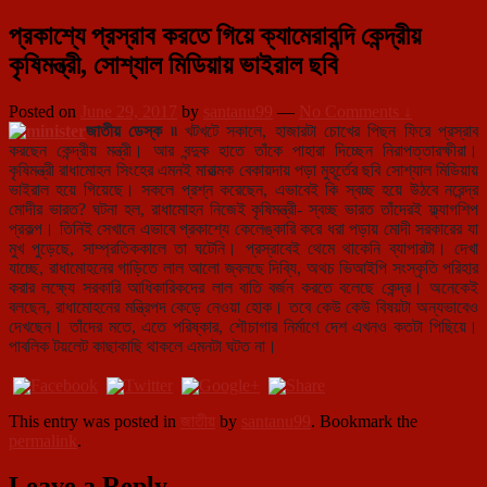
প্রকাশ্যে প্রস্রাব করতে গিয়ে ক্যামেরাবন্দি কেন্দ্রীয়
কৃষিমন্ত্রী, সোশ্যাল মিডিয়ায় ভাইরাল ছবি
Posted on
June 29, 2017
by
santanu99
—
No Comments ↓
জাতীয় ডেস্ক ৷৷
খটখটে সকালে, হাজারটা চোখের পিছন ফিরে প্রস্রাব
করছেন কেন্দ্রীয় মন্ত্রী। আর বন্দুক হাতে তাঁকে পাহারা দিচ্ছেন নিরাপত্তারক্ষীরা।
কৃষিমন্ত্রী রাধামোহন সিংহের এমনই মারাত্মক বেকায়দায় পড়া মুহূর্তের ছবি সোশ্যাল মিডিয়ায়
ভাইরাল হয়ে গিয়েছে। সকলে প্রশ্ন করেছেন, এভাবেই কি স্বচ্ছ হয়ে উঠবে নরেন্দ্র
মোদীর ভারত? ঘটনা হল, রাধামোহন নিজেই কৃষিমন্ত্রী- স্বচ্ছ ভারত তাঁদেরই ফ্ল্যাগশিপ
প্রকল্প। তিনিই সেখানে এভাবে প্রকাশ্যে কেলেঙ্কারি করে ধরা পড়ায় মোদী সরকারের যা
মুখ পুড়েছে, সাম্প্রতিককালে তা ঘটেনি। প্রস্রাবেই থেমে থাকেনি ব্যাপারটা। দেখা
যাচ্ছে, রাধামোহনের গাড়িতে লাল আলো জ্বলছে দিব্যি, অথচ ভিআইপি সংস্কৃতি পরিহার
করার লক্ষ্যে সরকারি আধিকারিকদের লাল বাতি বর্জন করতে বলেছে কেন্দ্র। অনেকেই
বলছেন, রাধামোহনের মন্ত্রিপদ কেড়ে নেওয়া হোক। তবে কেউ কেউ বিষয়টা অন্যভাবেও
দেখছেন। তাঁদের মতে, এতে পরিষ্কার, শৌচাগার নির্মাণে দেশ এখনও কতটা পিছিয়ে।
পাবলিক টয়লেট কাছাকাছি থাকলে এমনটা ঘটত না।
This entry was posted in
জাতীয়
by
santanu99
. Bookmark the
permalink
.
Leave a Reply