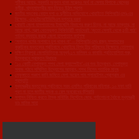
পুষ্টিকর আহার, সরকারি অনুদান থাকা সত্ত্বেও অর্থ না মেলায় বিপাকে কেন্দ্রের
কর্মীরা, খাদ্যসামগ্রীর মান নিয়েও উঠল প্রশ্ন
জাতীয় সড়কের বেহাল দশা ও দুর্নীতির অভিযোগে খোয়াইতে সিপিআই(এম)-এর
বিক্ষোভ, এনএইচআইডিসিএল দপ্তরে ধরনা
খোয়াই জেলা হাসপাতালের ইমার্জেন্সি বিভাগের করুণ চিত্র, না আছে ডাক্তার, না
আছে নার্স, স্বল্প বেতনভূক্ত সিকিউরিটি গার্ডদেরই ‘জুতো সেলাই থেকে চন্ডী পাঠ’
পর্যন্ত ব্যবহার করছে জেলা হাসপাতাল কর্তৃপক্ষ
‘সনাতন ধর্মের অপমানে চুপ থাকব না’ – সিপিআই(এম) রাজ্য সম্পাদকের
কুরুচিকর মন্তব্যের প্রতিবাদে খোয়াইয়ে বিশ্ব হিন্দু পরিষদের বিক্ষোভে তোলপাড়
দক্ষিণ ত্রিপুরা জেলাভিত্তিক অনূর্ধ্ব-১৭ ভলিবল ও কাবাডি প্রতিযোগিতা শুরু,
উদ্বোধনে প্রাক্তন বিধায়ক
‘১০ কোটি নেশামুক্ত শপথ মেগা ক্যাম্পেইন’-এর শুভ উদ্বোধন, নেশামুক্ত
সমাজ গঠনে সম্মিলিত উদ্যোগের আহ্বান, শপথ নিলেন শতাধিক মানুষ
লেফুঙ্গাতে পঞ্চাশ কানি জমিতে মেগা অয়েল পাম প্লানটেশন প্রোগ্রাম এর
প্রস্তুতি
মুখ্যমন্ত্রীর মন্তব্যের প্রতিবাদে সরব এসপিও পরিবারের মহিলারা, ১০ দফা দাবি
পূরণ না হলে জাতীয় সড়ক ও রেল অবরোধের হুঁশিয়ারি
সুশাসন নিশ্চিত করতে টাস্ক মনিটরিং সিস্টেমে জোর, পর্যালোচনা বৈঠকে মুখ্যমন্ত্রী
ডাঃ মানিক সাহা