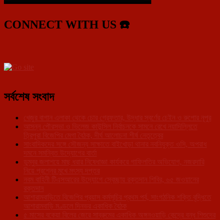
CONNECT WITH US ☎️
সর্বশেষ সংবাদ
খেজুর বাগান এলাকা থেকে চোর গ্রেফতার, উদ্ধার স্বর্ণের চেইন ও রুপোর নূপুর
আসন্ন পৌরসভা ও ভিলেজ কাউন্সিল নির্বাচনকে সামনে রেখে নয়াদিল্লিতে
ত্রিপুরা বিজেপির মেগা বৈঠক, দীর্ঘ আলোচনা শীর্ষ নেতৃত্বের
সাংবাদিকদের সঙ্গে সৌজন্য সাক্ষাতে বাইখোড়া থানার নবনিযুক্ত ওসি, অপরাধ
দমনে সমন্বিত উদ্যোগের বার্তা
ডুম্বুর জলাশয়ে মাছ ধরার নিষেধাজ্ঞা কার্যকরে গাফিলতির অভিযোগ, নজরদারি
নিয়ে প্রশ্নের মুখে মৎস্য দপ্তর
নবম বাহিনী টিএসআরের উদ্যোগে স্বেচ্ছায় রক্তদান শিবির, ৬৫ জওয়ানের
রক্তদান
আশারামবাড়িতে বিজেপির প্রয়াস কর্মসূচির প্রথম পর্ব, সাংগঠনিক শক্তি বৃদ্ধিতে
আশারামবাড়ি মণ্ডলে দিনভর একাধিক বৈঠক
৫ মাসের বকেয়া বিলের জেরে সাব্রুমের একাধিক অঙ্গনওয়াড়ি কেন্দ্রে বন্ধ শিশুদের