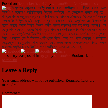
Posted on
September 5, 2017
by
santanu99
—
No Comments ↓
বিশ্বেশ্বর মজুমদার, শান্তিরবাজার, ০৫ সেপ্টেম্বর ৷৷
শান্তির বাজার মন্ডল
বিজেপি’র উদ্যোগে কাঠালিয়াছড়া ভিলেজ কার্যালয়ে এক ডেপুটেশন প্রদান করা হয়।
শান্তির বাজার মহকুমার অন্তর্গত বগাফা ব্লকের অধিন কাঠালিয়াছড়া ভিলেজ কার্যালয়ে ৮
দফা দাবির ভিত্তিতে এই ডেপুটেশন প্রদান করা হয়। এই ডেপুটেশন এর বিশেষ দাবির
মধ্যে রয়েছে রাস্তা নির্মান, বিশুদ্ব পানীয় জলের ব্যাবস্থা করা সহ ভাতা প্রদান। এই
ডেপুটেশন প্রদানে ৭ জনের বিশেষ প্রতিনিধির দল পঞ্চায়েত আধিকারিক এর সাথে সাক্ষাৎ
করেন। এই ডেপুটেশনে বিজেপির পক্ষ থেকে অংশগ্রহন করেন জনজাতীর নেতৃত্ব ভৃগুরাম
রিয়াং, প্রাক্তন ডেপুটি স্পিকার গৈরীশঙ্কর রিয়াং, মম্ভু মগ, সুমন দেবনাথ ও অন্যান্য
নেতৃত্ববৃন্দ। ডেপুটেশন শেষে ভৃগুরাম রিয়াং ওনার দলের লোকজনদেরকে নিয়ে সংবাদ
মাধ্যমের সন্মুখিন হয়ে দাবিগুলি সম্পর্কে সংক্ষিপ্ত আলোচনা করেন।g
This entry was posted in
ত্রিপুরা
by
santanu99
. Bookmark the
permalink
.
Leave a Reply
Your email address will not be published.
Required fields are
marked
*
Comment
*