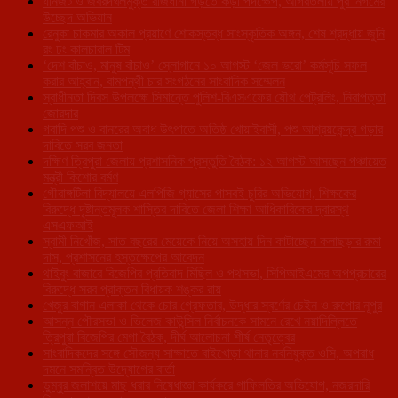
যানজট ও জবরদখলমুক্ত রাজধানী গড়তে কড়া পদক্ষেপ, আগরতলায় পুর নিগমের
উচ্ছেদ অভিযান
রেনুকা চাকমার অকাল প্রয়াণে শোকস্তব্ধ সাংস্কৃতিক অঙ্গন, শেষ শ্রদ্ধায় জুনি
রং ঢং কালচারাল টিম
‘দেশ বাঁচাও, মানুষ বাঁচাও’ স্লোগানে ১০ আগস্ট ‘জেল ভরো’ কর্মসূচি সফল
করার আহ্বান, বামপন্থী চার সংগঠনের সাংবাদিক সম্মেলন
স্বাধীনতা দিবস উপলক্ষে সিমান্তে পুলিশ-বিএসএফের যৌথ পেট্রলিং, নিরাপত্তা
জোরদার
গবাদি পশু ও বানরের অবাধ উৎপাতে অতিষ্ঠ খোয়াইবাসী, পশু আশ্রয়কেন্দ্র গড়ার
দাবিতে সরব জনতা
দক্ষিণ ত্রিপুরা জেলায় প্রশাসনিক প্রস্তুতি বৈঠক: ১২ আগস্ট আসছেন পঞ্চায়েত
মন্ত্রী কিশোর বর্মণ
গৌরাঙ্গটিলা বিদ্যালয়ে এলপিজি গ্যাসের পাসবই চুরির অভিযোগ, শিক্ষকের
বিরুদ্ধে দৃষ্টান্তমূলক শাস্তির দাবিতে জেলা শিক্ষা আধিকারিকের দ্বারস্থ
এসএফআই
স্বামী নিখোঁজ, সাত বছরের মেয়েকে নিয়ে অসহায় দিন কাটাচ্ছেন কলাছড়ার রুমা
দাস, প্রশাসনের হস্তক্ষেপের আবেদন
থাইবুং বাজারে বিজেপির প্রতিবাদ মিছিল ও পথসভা, সিপিআইএমের অপপ্রচারের
বিরুদ্ধে সরব প্রাক্তন বিধায়ক শঙ্কর রায়
খেজুর বাগান এলাকা থেকে চোর গ্রেফতার, উদ্ধার স্বর্ণের চেইন ও রুপোর নূপুর
আসন্ন পৌরসভা ও ভিলেজ কাউন্সিল নির্বাচনকে সামনে রেখে নয়াদিল্লিতে
ত্রিপুরা বিজেপির মেগা বৈঠক, দীর্ঘ আলোচনা শীর্ষ নেতৃত্বের
সাংবাদিকদের সঙ্গে সৌজন্য সাক্ষাতে বাইখোড়া থানার নবনিযুক্ত ওসি, অপরাধ
দমনে সমন্বিত উদ্যোগের বার্তা
ডুম্বুর জলাশয়ে মাছ ধরার নিষেধাজ্ঞা কার্যকরে গাফিলতির অভিযোগ, নজরদারি