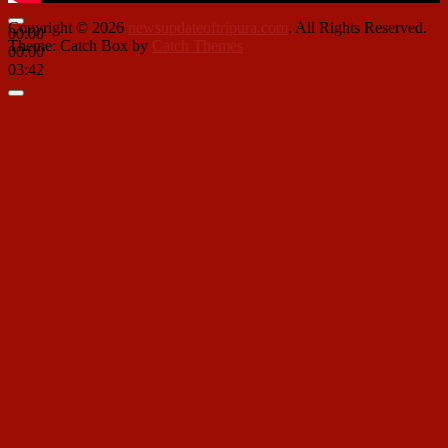
Copyright © 2026
newsupdateoftripura.com
. All Rights Reserved.
00:00
Theme: Catch Box by
Catch Themes
00:00
03:42