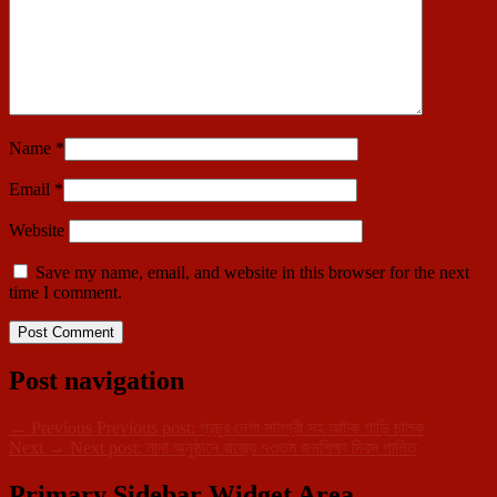
Name
*
Email
*
Website
Save my name, email, and website in this browser for the next
time I comment.
Post navigation
←
Previous
Previous post:
প্রচুর নেশা সামগ্রী সহ আটক গাড়ি চালক
Next
→
Next post:
নানা অনুষ্ঠানে রাজ্যে ৭৩তম জনশিক্ষা দিবস পালিত
Primary Sidebar Widget Area