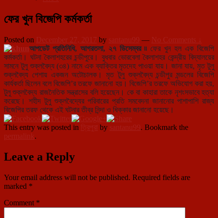
ফের খুন বিজেপি কর্মকর্তা
Posted on
December 27, 2017
by
santanu99
—
No Comments ↓
আপডেট প্রতিনিধি, আগরতলা, ২৭ ডিসেম্বর ৷৷
ফের খুন হল এক বিজেপি
কর্মকর্তা। ঘটনা কৈলাশহরের চন্ডীপুরে। বুধবার ভোরবেলা কৈলাশহর কেন্দ্রীয় বিদ্যালয়ের
সামনে টুলু শুক্লবৈদ্য (৩৪) নামে এক ব্যাক্তির মৃতদেহ পাওয়া যায়। জানা যায়, মৃত টুলু
শুক্লবৈদ্য পেশায় একজন অটোচালক। মৃত টুলু শুক্লবৈদ্য চন্ডীপুর মন্ডলের বিজেপি
কার্যকর্তা ছিলেন বলে বিজেপি’র তরফে জানানো হয়। বিজেপি’র তরফে অভিযোগ করা হয়,
টুলু শুক্লবৈদ্য রাজনৈতিক সন্ত্রাসের বলি হয়েছেন। কে বা কাহারা তাকে নৃশংসভাবে হত্যা
করেছে। শহীদ টুলু শুক্লবৈদ্যের পরিবারের প্রতি সমবেদনা জানানোর পাশাপাশি রাজ্য
বিজেপির তরফ থেকে এই ঘটনার তীব্র নিন্দা ও ধিক্কার জানানো হয়েছে।
This entry was posted in
ত্রিপুরা
by
santanu99
. Bookmark the
permalink
.
Leave a Reply
Your email address will not be published.
Required fields are
marked
*
Comment
*