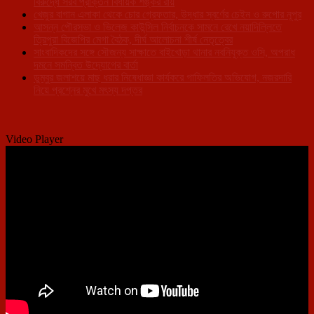
বিরুদ্ধে সরব প্রাক্তন বিধায়ক শঙ্কর রায়
খেজুর বাগান এলাকা থেকে চোর গ্রেফতার, উদ্ধার স্বর্ণের চেইন ও রুপোর নূপুর
আসন্ন পৌরসভা ও ভিলেজ কাউন্সিল নির্বাচনকে সামনে রেখে নয়াদিল্লিতে
ত্রিপুরা বিজেপির মেগা বৈঠক, দীর্ঘ আলোচনা শীর্ষ নেতৃত্বের
সাংবাদিকদের সঙ্গে সৌজন্য সাক্ষাতে বাইখোড়া থানার নবনিযুক্ত ওসি, অপরাধ
দমনে সমন্বিত উদ্যোগের বার্তা
ডুম্বুর জলাশয়ে মাছ ধরার নিষেধাজ্ঞা কার্যকরে গাফিলতির অভিযোগ, নজরদারি
নিয়ে প্রশ্নের মুখে মৎস্য দপ্তর
Video Player