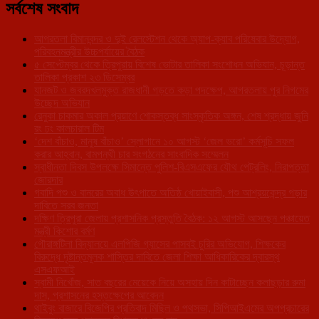
সর্বশেষ সংবাদ
আগরতলা বিমানবন্দর ও দুই রেলস্টেশন থেকে অ্যাপ-ক্যাব পরিষেবার উদ্যোগ,
পরিবহনমন্ত্রীর উচ্চপর্যায়ের বৈঠক
৫ সেপ্টেম্বর থেকে ত্রিপুরায় বিশেষ ভোটার তালিকা সংশোধন অভিযান, চূড়ান্ত
তালিকা প্রকাশ ২৩ ডিসেম্বর
যানজট ও জবরদখলমুক্ত রাজধানী গড়তে কড়া পদক্ষেপ, আগরতলায় পুর নিগমের
উচ্ছেদ অভিযান
রেনুকা চাকমার অকাল প্রয়াণে শোকস্তব্ধ সাংস্কৃতিক অঙ্গন, শেষ শ্রদ্ধায় জুনি
রং ঢং কালচারাল টিম
‘দেশ বাঁচাও, মানুষ বাঁচাও’ স্লোগানে ১০ আগস্ট ‘জেল ভরো’ কর্মসূচি সফল
করার আহ্বান, বামপন্থী চার সংগঠনের সাংবাদিক সম্মেলন
স্বাধীনতা দিবস উপলক্ষে সিমান্তে পুলিশ-বিএসএফের যৌথ পেট্রলিং, নিরাপত্তা
জোরদার
গবাদি পশু ও বানরের অবাধ উৎপাতে অতিষ্ঠ খোয়াইবাসী, পশু আশ্রয়কেন্দ্র গড়ার
দাবিতে সরব জনতা
দক্ষিণ ত্রিপুরা জেলায় প্রশাসনিক প্রস্তুতি বৈঠক: ১২ আগস্ট আসছেন পঞ্চায়েত
মন্ত্রী কিশোর বর্মণ
গৌরাঙ্গটিলা বিদ্যালয়ে এলপিজি গ্যাসের পাসবই চুরির অভিযোগ, শিক্ষকের
বিরুদ্ধে দৃষ্টান্তমূলক শাস্তির দাবিতে জেলা শিক্ষা আধিকারিকের দ্বারস্থ
এসএফআই
স্বামী নিখোঁজ, সাত বছরের মেয়েকে নিয়ে অসহায় দিন কাটাচ্ছেন কলাছড়ার রুমা
দাস, প্রশাসনের হস্তক্ষেপের আবেদন
থাইবুং বাজারে বিজেপির প্রতিবাদ মিছিল ও পথসভা, সিপিআইএমের অপপ্রচারের