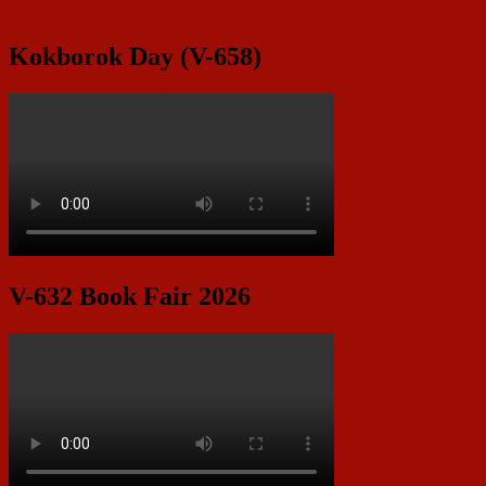
Kokborok Day (V-658)
V-632 Book Fair 2026