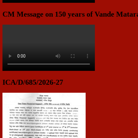
CM Message on 150 years of Vande Mata
ICA/D/685/2026-27