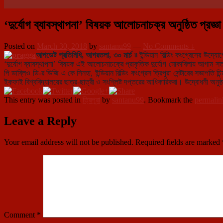
‘দুর্যোগ ব্যাবস্থাপনা’ বিষয়ক আলোচনাচক্র অনুষ্ঠিত প্রজ্ঞ
Posted on
March 30, 2018
by
santanu99
—
No Comments ↓
আপডেট প্রতিনিধি, আগরতলা, ৩০ মার্চ ৷৷
ইন্ডিয়ান বিল্ডিং কংগ্রেসের উদ্
‘দুর্যোগ ব্যাবস্থাপনা’ বিষয়ক এই আলোচনাচক্রে প্রাকৃতিক দুর্যোগ মোকাবিলায় আগাম সতর্কত
পি ডাব্লিও ডি-র ডিজি এ কে সিনহা, ইন্ডিয়ান বিল্ডিং কংগ্রেস ত্রিপুরা সেন্টারের সভাপতি 
ইকফাই বিশ্ববিদ্যালয়ের ছাত্র-ছাত্রী ও সংশ্লিষ্ট দপ্তরের আধিকারিকরা। উদ্বোধনী অনুষ্
This entry was posted in
ত্রিপুরা
by
santanu99
. Bookmark the
permalin
Leave a Reply
Your email address will not be published.
Required fields are marked
Comment
*