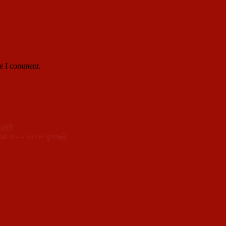
me I comment.
হরবাসী
া হবে – বললেন মূখ্যমন্ত্রী