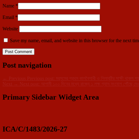
Name
*
Email
*
Website
Save my name, email, and website in this browser for the next ti
Post navigation
←
Previous
Previous post:
মরসুমের প্রথম কালবৈশাখী ও শিলাবৃষ্টির সাক্ষী থাকল শ
Next
→
Next post:
আগামী ১০০ দিনের মধ্যে রাজ্যে ১ লক্ষ গ্যাস সংযোগ পৌঁছে দেওয়
Primary Sidebar Widget Area
ICA/C/1483/2026-27