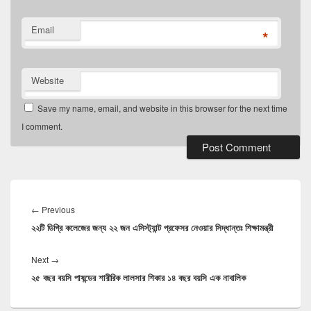
Email
*
Website
Save my name, email, and website in this browser for the next time
I comment.
Post
navigation
Previous
←
Previous
২২টি ডিগ্রি কলেজের জন্য ২২ জন এসিস্ট্যান্ট প্রফেসর নেওয়ার সিদ্ধান্তঃ শিক্ষামন্ত্রী
post:
Next
Next
→
২৫ বছর বয়সি পাষন্ডের শারীরিক লালসার শিকার ১৪ বছর বয়সি এক নাবালিক
post: