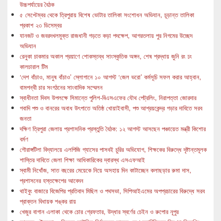
উচ্চপর্যায়ের বৈঠক
৫ সেপ্টেম্বর থেকে ত্রিপুরায় বিশেষ ভোটার তালিকা সংশোধন অভিযান, চূড়ান্ত তালিকা
প্রকাশ ২৩ ডিসেম্বর
যানজট ও জবরদখলমুক্ত রাজধানী গড়তে কড়া পদক্ষেপ, আগরতলায় পুর নিগমের উচ্ছেদ
অভিযান
রেনুকা চাকমার অকাল প্রয়াণে শোকস্তব্ধ সাংস্কৃতিক অঙ্গন, শেষ শ্রদ্ধায় জুনি রং ঢং
কালচারাল টিম
‘দেশ বাঁচাও, মানুষ বাঁচাও’ স্লোগানে ১০ আগস্ট ‘জেল ভরো’ কর্মসূচি সফল করার আহ্বান,
বামপন্থী চার সংগঠনের সাংবাদিক সম্মেলন
স্বাধীনতা দিবস উপলক্ষে সিমান্তে পুলিশ-বিএসএফের যৌথ পেট্রলিং, নিরাপত্তা জোরদার
গবাদি পশু ও বানরের অবাধ উৎপাতে অতিষ্ঠ খোয়াইবাসী, পশু আশ্রয়কেন্দ্র গড়ার দাবিতে সরব
জনতা
দক্ষিণ ত্রিপুরা জেলায় প্রশাসনিক প্রস্তুতি বৈঠক: ১২ আগস্ট আসছেন পঞ্চায়েত মন্ত্রী কিশোর
বর্মণ
গৌরাঙ্গটিলা বিদ্যালয়ে এলপিজি গ্যাসের পাসবই চুরির অভিযোগ, শিক্ষকের বিরুদ্ধে দৃষ্টান্তমূলক
শাস্তির দাবিতে জেলা শিক্ষা আধিকারিকের দ্বারস্থ এসএফআই
স্বামী নিখোঁজ, সাত বছরের মেয়েকে নিয়ে অসহায় দিন কাটাচ্ছেন কলাছড়ার রুমা দাস,
প্রশাসনের হস্তক্ষেপের আবেদন
থাইবুং বাজারে বিজেপির প্রতিবাদ মিছিল ও পথসভা, সিপিআইএমের অপপ্রচারের বিরুদ্ধে সরব
প্রাক্তন বিধায়ক শঙ্কর রায়
খেজুর বাগান এলাকা থেকে চোর গ্রেফতার, উদ্ধার স্বর্ণের চেইন ও রুপোর নূপুর