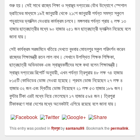
শুরু হয়। সেই সাথে রাজ্যে শিক্ষা ও স্বাস্থ্য দপ্তরের যৌথ উদ্যোগে স্পেশাল
ড্রাইভের মাধ্যমে ১৯ই জানুয়ারী থেকে ২১শে জানুয়ারী পর্যন্ত সমস্ত স্কুলে
পড়ুয়াদের ভ্যাক্সিন দেওয়ার কার্যক্রম চলবে। মঙ্গলবার পর্যন্ত প্রায় ২ লক্ষ ১৩
হাজার ছাত্রছাত্রীর মধ্যে ৯০ হাজার ২৫১ জন ছাত্রছাত্রী ভ্যাক্সিন নিয়েছে বলে
জানা যায়।
সেই কার্যক্রম সরজমিনে খতিয়ে দেখতে বুধবার মোহনপুর স্কুল পরিদর্শন করেন
রাজ্যের শিক্ষামন্ত্রী রতন লাল নাথ। সেখানে উপস্থিত শিক্ষক শিক্ষিকা,
ছাত্রছাত্রী অভিভাবক এবং স্বাস্থ্যকর্মীদের সঙ্গে কথা বলেন শিক্ষামন্ত্রী।
স্বাস্থ্য দপ্তরের রিপোর্ট অনুযায়ী, এখন পর্যন্ত ত্রিপুরায় ৪৮ লক্ষ ৭৪ হাজার
৮১৫টি কোভিডের ডোজ দেওয়া হয়েছে। প্রথম ডোজ নিয়েছেন ২৭ লক্ষ ৪
হাজার ৩২ জন এবং দ্বিতীয় ডোজ নিয়েছেন ২১ লক্ষ ৫৩ হাজার ১৮৯ জন।
বুস্টার টিকা এরই মধ্যে নিয়ে ফেলেছেন ১৭ হাজার ৫৯৪ জন। ত্রিপুরা
টিকাকরণে সারা দেশের মধ্যে অনেকটাই এগিয়ে রয়েছে বলে জানা যায়।
This entry was posted in
ত্রিপুরা
by
santanu99
. Bookmark the
permalink
.