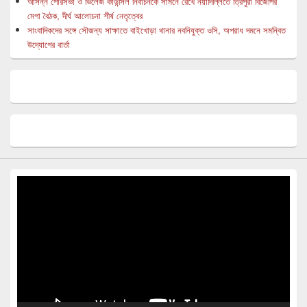
আসন্ন পৌরসভা ও ভিলেজ কাউন্সিল নির্বাচনকে সামনে রেখে নয়াদিল্লিতে ত্রিপুরা বিজেপির
মেগা বৈঠক, দীর্ঘ আলোচনা শীর্ষ নেতৃত্বের
সাংবাদিকদের সঙ্গে সৌজন্য সাক্ষাতে বাইখোড়া থানার নবনিযুক্ত ওসি, অপরাধ দমনে সমন্বিত
উদ্যোগের বার্তা
Video
Player