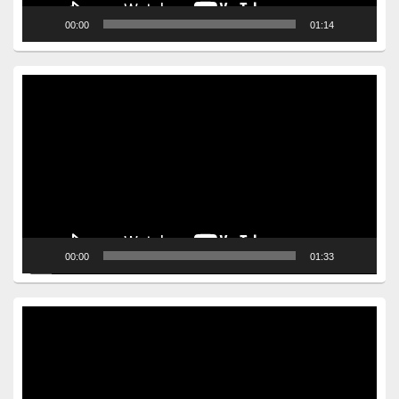
00:00
01:14
Video
Player
00:00
01:33
Video
Player