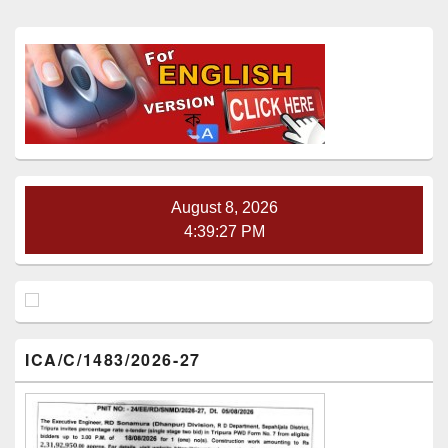
Primary
Sidebar
Widget
Area
August 8, 2026
4:39:27 PM
ICA/C/1483/2026-27