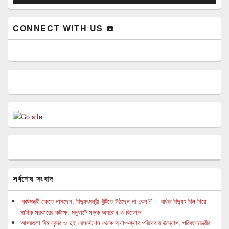
CONNECT WITH US ☎️
সর্বশেষ সংবাদ
‘কৃষিমন্ত্রী ক্ষেতে নামছেন, বিদ্যুৎমন্ত্রী খুঁটিতে উঠছেন না কেন?’— বর্ধিত বিদ্যুৎ বিল নিয়ে
মানিক সরকারের কটাক্ষ, মনুঘাটে সড়ক অবরোধ ও বিক্ষোভ
আগরতলা বিমানবন্দর ও দুই রেলস্টেশন থেকে অ্যাপ-ক্যাব পরিষেবার উদ্যোগ, পরিবহনমন্ত্রীর