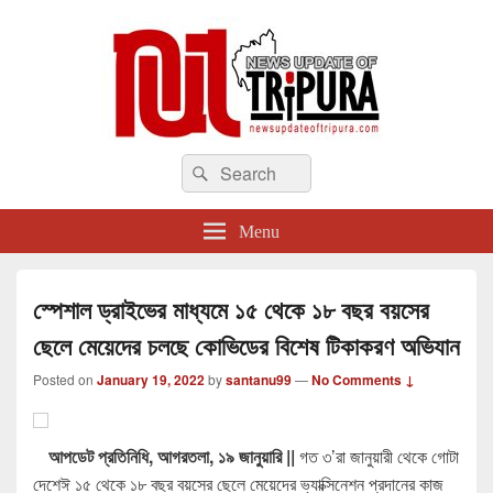
newsupdateoftripura.com
Search
The one & only exceptional Bengali Version online news & infotainment portal
Search
in Tripura.
for:
Menu
স্পেশাল ড্রাইভের মাধ্যমে ১৫ থেকে ১৮ বছর বয়সের
ছেলে মেয়েদের চলছে কোভিডের বিশেষ টিকাকরণ অভিযান
Posted on
January 19, 2022
by
santanu99
—
No Comments ↓
আপডেট প্রতিনিধি, আগরতলা, ১৯ জানুয়ারি ||
গত ৩’রা জানুয়ারী থেকে গোটা
দেশেঈ ১৫ থেকে ১৮ বছর বয়সের ছেলে মেয়েদের ভ্যাক্সিনেশন প্রদানের কাজ