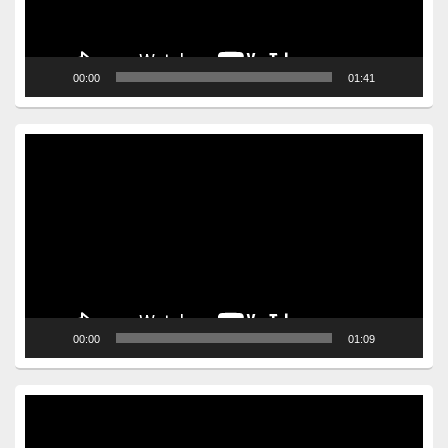
00:00
01:41
Video
Player
00:00
01:09
Video
Player