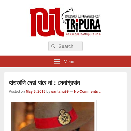
newsupdateoftripura.com
Search
The one & only exceptional Bengali Version online news & infotainment portal
Search
in Tripura.
for:
Menu
হাততালি দেয়া যাবে না : সেনাপ্রধান
Posted on
May 5, 2015
by
santanu99
—
No Comments ↓