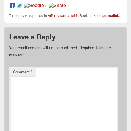
This entry was posted in
জাতীয়
by
santanu99
. Bookmark the
permalink
.
Leave a Reply
Your email address will not be published.
Required fields are
marked
*
Comment
*