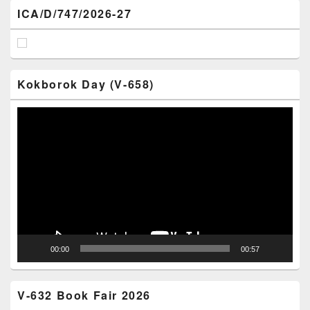
ICA/D/747/2026-27
Kokborok Day (V-658)
Video
Player
00:00
00:57
V-632 Book Fair 2026