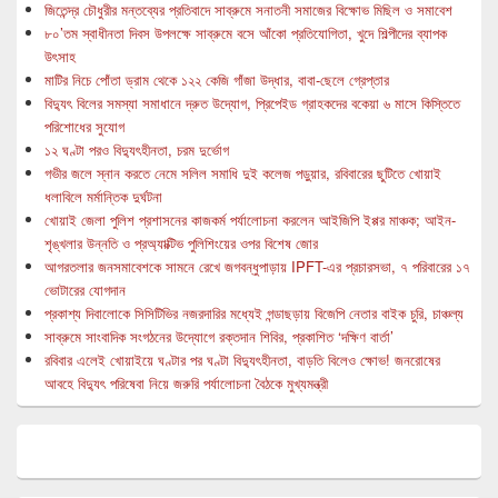
জিতেন্দ্র চৌধুরীর মন্তব্যের প্রতিবাদে সাব্রুমে সনাতনী সমাজের বিক্ষোভ মিছিল ও সমাবেশ
৮০’তম স্বাধীনতা দিবস উপলক্ষে সাব্রুমে বসে আঁকো প্রতিযোগিতা, খুদে শিল্পীদের ব্যাপক
উৎসাহ
মাটির নিচে পোঁতা ড্রাম থেকে ১২২ কেজি গাঁজা উদ্ধার, বাবা-ছেলে গ্রেপ্তার
বিদ্যুৎ বিলের সমস্যা সমাধানে দ্রুত উদ্যোগ, প্রিপেইড গ্রাহকদের বকেয়া ৬ মাসে কিস্তিতে
পরিশোধের সুযোগ
১২ ঘণ্টা পরও বিদ্যুৎহীনতা, চরম দুর্ভোগ
গভীর জলে স্নান করতে নেমে সলিল সমাধি দুই কলেজ পড়ুয়ার, রবিবারের ছুটিতে খোয়াই
ধলাবিলে মর্মান্তিক দুর্ঘটনা
খোয়াই জেলা পুলিশ প্রশাসনের কাজকর্ম পর্যালোচনা করলেন আইজিপি ইপ্পর মাঞ্চক; আইন-
শৃঙ্খলার উন্নতি ও প্রঅ্যাক্টিভ পুলিশিংয়ের ওপর বিশেষ জোর
আগরতলার জনসমাবেশকে সামনে রেখে জগবন্ধুপাড়ায় IPFT-এর প্রচারসভা, ৭ পরিবারের ১৭
ভোটারের যোগদান
প্রকাশ্য দিবালোকে সিসিটিভির নজরদারির মধ্যেই গন্ডাছড়ায় বিজেপি নেতার বাইক চুরি, চাঞ্চল্য
সাব্রুমে সাংবাদিক সংগঠনের উদ্যোগে রক্তদান শিবির, প্রকাশিত ‘দক্ষিণ বার্তা’
রবিবার এলেই খোয়াইয়ে ঘণ্টার পর ঘণ্টা বিদ্যুৎহীনতা, বাড়তি বিলেও ক্ষোভ! জনরোষের
আবহে বিদ্যুৎ পরিষেবা নিয়ে জরুরি পর্যালোচনা বৈঠকে মুখ্যমন্ত্রী