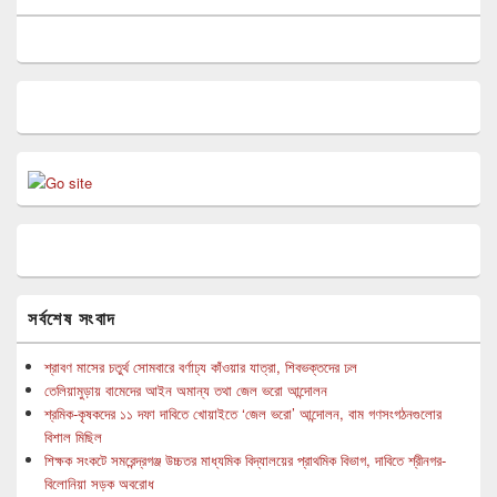
সর্বশেষ সংবাদ
শ্রাবণ মাসের চতুর্থ সোমবারে বর্ণাঢ্য কাঁওয়ার যাত্রা, শিবভক্তদের ঢল
তেলিয়ামুড়ায় বামেদের আইন অমান্য তথা জেল ভরো আন্দোলন
শ্রমিক-কৃষকদের ১১ দফা দাবিতে খোয়াইতে ‘জেল ভরো’ আন্দোলন, বাম গণসংগঠনগুলোর
বিশাল মিছিল
শিক্ষক সংকটে সমরেন্দ্রগঞ্জ উচ্চতর মাধ্যমিক বিদ্যালয়ের প্রাথমিক বিভাগ, দাবিতে শ্রীনগর-
বিলোনিয়া সড়ক অবরোধ