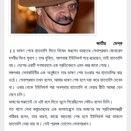
জাতীয় ডেস্ক
।।
ভাষণ শেষে হাততালি দিতে নিষেধ করলেন ভারতের সেনাপ্রধান জেনারেল
দলবীর সিংহ সুহাগ। তার যুক্তি, আপনারা ইউনিফর্ম পরে রয়েছেন, তাই হাততালি
নয়। দেশের একটি গণমাধ্যমে এক প্রতিবেদনে এমন খবর জানা গেছে।
মঙ্গলবার সেনাবাহিনীর এক অনু্ষ্ঠানে তার ভাষণ শেষ হওয়ার পর হাততালির ঝড়
ওঠে। সেনাপ্রধান তখন বলেন, আমার ভাষণ শেষ হলে দয়া করে হাততালি দেবেন
না। এবার থেকে ইউনিফর্ম পরা অবস্থায় হাততালি না দেয়ার রীতি আমরা যেন
মেনে চলি।
ভাষণের শুরুতেই যে এটা বল
ে দিতে ভুলে গিয়েছিলেন সেটাও বলেন তিনি।
গত মাসে সেনা কমান্ডারদের এক কনফারেন্সে তার ভাষণের পর প্রতিরক্ষামন্ত্রী
পর্রিকর বলেন, তার ধারণা, কারো বক্তব্য শেষ হলে ইউনিফর্ম পরা থাকলে
হাততালি দেয়া যায় না। সেই প্রসঙ্গ তোলেন সেনাপ্রধান।