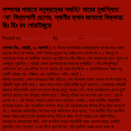
সম্পদের পাহাড়ে মনুষ্যত্বের সমাধি? মায়ের মুখাগ্নিতে
‘না’ বিত্তশালী ছেলের, স্থানীয় ক্লাব জানালো ধিক্কার!
ছিঃ ছিঃ রব খোয়াইজুড়ে
Posted on
August 11, 2025
by
santanu99
—
No Comments ↓
গোপাল সিং, খোয়াই, ১১ আগস্ট ||
যে পিতার ব্যবসায়িক সাম্রাজ্যকে পাথেয় করে আজ
ছেলের বিত্তের পাহাড়, সেই পিতার মৃত্যুর পর এবার চলে গেলেন মা-ও। কিন্তু যে
সন্তানের জন্য মা আজীবন আগলে রেখেছিলেন তাঁর আঁচল, সেই সন্তানের হাতে জুটল না
একমুঠো মুখাগ্নি। খোয়াই জেলা হাসপাতালের সামনের সুপরিচিত ‘গৌর-বিষ্ণুপ্রিয়া
মেডিকেল হল’-এর মালিক গণেশ সাহার এই চরম ঔদাসীন্য ও অমানবিকতায় আজ শুধু
একটি পরিবার নয়, লজ্জিত এবং স্তম্ভিত গোটা খোয়াই।
ঘটনার সূত্রপাত, যখন লালছড়ার নিজ বাড়িতে শেষ নিঃশ্বাস ত্যাগ করেন গণেশ সাহার মা,
শ্রীমতি বকুল রাণী সাহা। খবর পেয়ে পাড়া-প্রতিবেশীরা ছুটে আসেন। দোকানের কর্মচারী
মারফত বিত্তশালী ছেলে গণেশকে মায়ের মৃত্যু সংবাদ দেন, আশা করেছিলেন ছেলে ছুটে
আসবে মায়ের শেষ যাত্রায় সামিল হতে। কিন্তু তাঁদের সব অপেক্ষা বৃথা গেল। ছেলে
এলেন না। এই ঘটনায় ক্ষোভে ফেটে পড়ে লালছড়া এলাকা। পরে স্থানীয় বাঘাযতীন
ক্লাবের তরফে এক সাংবাদিক সম্মেলন করে এই নক্কারজনক ঘটনার তীব্র নিন্দা জানানো
হয়। ক্লাবের কর্মকর্তারা ক্ষোভের সঙ্গে অভিযোগ করে বলেন, “যে স্বর্গীয় পিতা জগদীশ
সাহার শ্রমে-ঘামে তৈরি ব্যবসার উপর দাঁড়িয়ে আজ গণেশ সাহার এত প্রতিপত্তি,
আগরতলা-কলকাতায় বাড়ি, সেই জগদীশ সাহার সহধর্মিণী আজ ছেলের কাছে এতটাই
মূল্যহীন হয়ে গেলেন? যে মা তাঁকে জন্ম দিলেন, তাঁর মুখাগ্নি করার মতো সময় বা