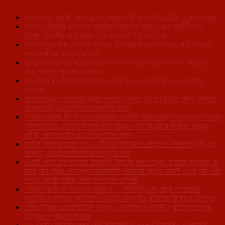
খেজুর বাগান এলাকা থেকে চোর গ্রেফতার, উদ্ধার স্বর্ণের চেইন ও রুপোর নূপুর
আসন্ন পৌরসভা ও ভিলেজ কাউন্সিল নির্বাচনকে সামনে রেখে নয়াদিল্লিতে
ত্রিপুরা বিজেপির মেগা বৈঠক, দীর্ঘ আলোচনা শীর্ষ নেতৃত্বের
সাংবাদিকদের সঙ্গে সৌজন্য সাক্ষাতে বাইখোড়া থানার নবনিযুক্ত ওসি, অপরাধ
দমনে সমন্বিত উদ্যোগের বার্তা
ডুম্বুর জলাশয়ে মাছ ধরার নিষেধাজ্ঞা কার্যকরে গাফিলতির অভিযোগ, নজরদারি
নিয়ে প্রশ্নের মুখে মৎস্য দপ্তর
নবম বাহিনী টিএসআরের উদ্যোগে স্বেচ্ছায় রক্তদান শিবির, ৬৫ জওয়ানের
রক্তদান
আশারামবাড়িতে বিজেপির প্রয়াস কর্মসূচির প্রথম পর্ব, সাংগঠনিক শক্তি বৃদ্ধিতে
আশারামবাড়ি মণ্ডলে দিনভর একাধিক বৈঠক
৫ মাসের বকেয়া বিলের জেরে সাব্রুমের একাধিক অঙ্গনওয়াড়ি কেন্দ্রে বন্ধ শিশুদের
পুষ্টিকর আহার, সরকারি অনুদান থাকা সত্ত্বেও অর্থ না মেলায় বিপাকে কেন্দ্রের
কর্মীরা, খাদ্যসামগ্রীর মান নিয়েও উঠল প্রশ্ন
জাতীয় সড়কের বেহাল দশা ও দুর্নীতির অভিযোগে খোয়াইতে সিপিআই(এম)-এর
বিক্ষোভ, এনএইচআইডিসিএল দপ্তরে ধরনা
খোয়াই জেলা হাসপাতালের ইমার্জেন্সি বিভাগের করুণ চিত্র, না আছে ডাক্তার, না
আছে নার্স, স্বল্প বেতনভূক্ত সিকিউরিটি গার্ডদেরই ‘জুতো সেলাই থেকে চন্ডী পাঠ’
পর্যন্ত ব্যবহার করছে জেলা হাসপাতাল কর্তৃপক্ষ
‘সনাতন ধর্মের অপমানে চুপ থাকব না’ – সিপিআই(এম) রাজ্য সম্পাদকের
কুরুচিকর মন্তব্যের প্রতিবাদে খোয়াইয়ে বিশ্ব হিন্দু পরিষদের বিক্ষোভে তোলপাড়
দক্ষিণ ত্রিপুরা জেলাভিত্তিক অনূর্ধ্ব-১৭ ভলিবল ও কাবাডি প্রতিযোগিতা শুরু,
উদ্বোধনে প্রাক্তন বিধায়ক