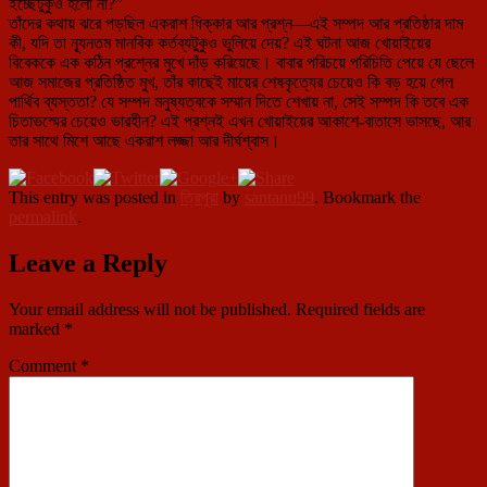
ইচ্ছেটুকুও হলো না?”
তাঁদের কথায় ঝরে পড়ছিল একরাশ ধিক্কার আর প্রশ্ন—এই সম্পদ আর প্রতিষ্ঠার দাম
কী, যদি তা ন্যূনতম মানবিক কর্তব্যটুকুও ভুলিয়ে দেয়? এই ঘটনা আজ খোয়াইয়ের
বিবেককে এক কঠিন প্রশ্নের মুখে দাঁড় করিয়েছে। বাবার পরিচয়ে পরিচিতি পেয়ে যে ছেলে
আজ সমাজের প্রতিষ্ঠিত মুখ, তাঁর কাছেই মায়ের শেষকৃত্যের চেয়েও কি বড় হয়ে গেল
পার্থিব ব্যস্ততা? যে সম্পদ মনুষ্যত্বকে সম্মান দিতে শেখায় না, সেই সম্পদ কি তবে এক
চিতাভস্মের চেয়েও ভারহীন? এই প্রশ্নই এখন খোয়াইয়ের আকাশে-বাতাসে ভাসছে, আর
তার সাথে মিশে আছে একরাশ লজ্জা আর দীর্ঘশ্বাস।
This entry was posted in
ত্রিপুরা
by
santanu99
. Bookmark the
permalink
.
Leave a Reply
Your email address will not be published.
Required fields are
marked
*
Comment
*