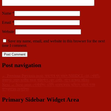
Name
*
Email
*
Website
Save my name, email, and website in this browser for the next
time I comment.
Post navigation
←
Previous
Previous post:
অবশেষে ঘুম ভাঙল NHIDCL-এর, খোয়াই-
কমলপুর বেহাল জাতীয় সড়ক পরিদর্শনে খোদ এমডি, পাশে রাজ্যের সচিবও
Next
→
Next post:
গোর্খাবস্তি ওবিসি ওয়েলফেয়ার অফিসে আচার্য গণক
সম্প্রদায়ের ডেপুটেশন
Primary Sidebar Widget Area